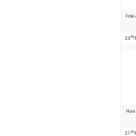
Folie
90
23
Husa 
90
21