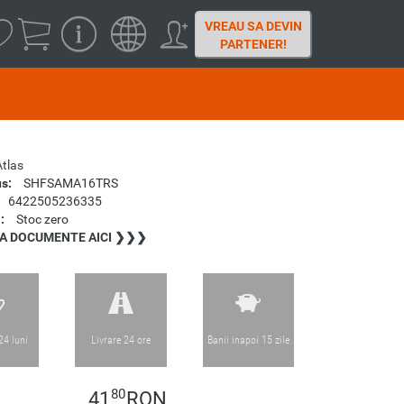
VREAU SA DEVIN
PARTENER!
Atlas
s:
SHFSAMA16TRS
6422505236335
:
Stoc zero
A DOCUMENTE AICI ❯❯❯
24 luni
Livrare 24 ore
Banii inapoi 15 zile
80
41
RON