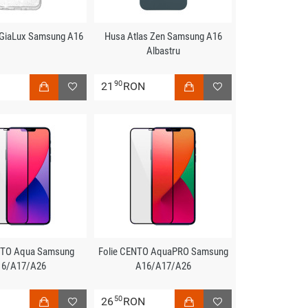
 GiaLux Samsung A16
Husa Atlas Zen Samsung A16
Albastru
90
N
21
RON
NTO Aqua Samsung
Folie CENTO AquaPRO Samsung
16/A17/A26
A16/A17/A26
50
N
26
RON