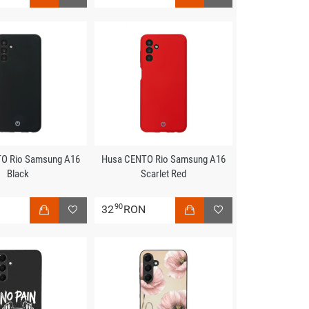
O Rio Samsung A16
Husa CENTO Rio Samsung A16
Black
Scarlet Red
90
N
32
RON