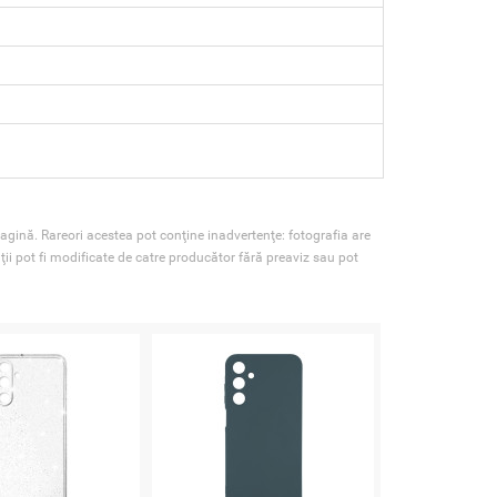
agină. Rareori acestea pot conţine inadvertenţe: fotografia are
ţii pot fi modificate de catre producător fără preaviz sau pot