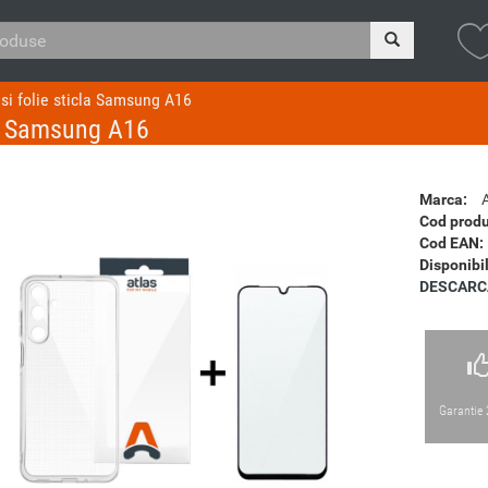
si folie sticla Samsung A16
la Samsung A16
Marca:
Cod produ
Cod EAN:
Disponibil
DESCARC
Garantie 