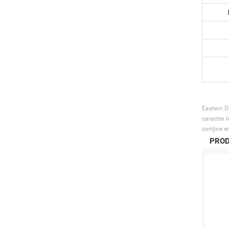
Eastern Di
caracter i
conţine er
PROD