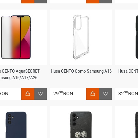
ie CENTO AquaSECRET
Husa CENTO Como Samsung A16
Husa CENT
msung A16/A17/A26
90
90
RON
29
RON
32
RO