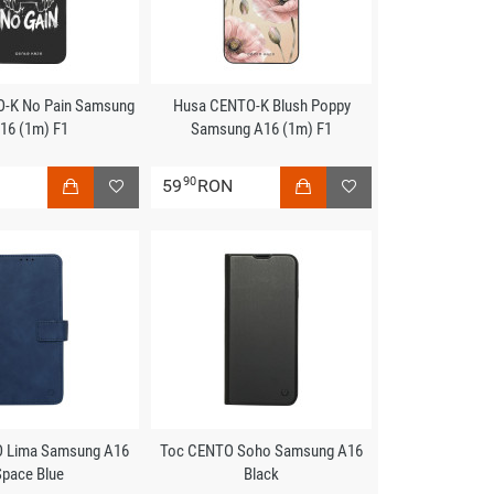
-K No Pain Samsung
Husa CENTO-K Blush Poppy
16 (1m) F1
Samsung A16 (1m) F1
90
N
59
RON
 Lima Samsung A16
Toc CENTO Soho Samsung A16
Space Blue
Black