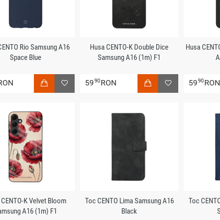
CENTO Rio Samsung A16
Husa CENTO-K Double Dice
Husa CENTO
Space Blue
Samsung A16 (1m) F1
A
90
90
RON
59
RON
59
RO
 CENTO-K Velvet Bloom
Toc CENTO Lima Samsung A16
Toc CENTO
amsung A16 (1m) F1
Black