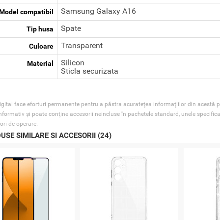
Samsung Galaxy A16
Model compatibil
Spate
Tip husa
Transparent
Culoare
Silicon
Material
Sticla securizata
gital face eforturi permanente pentru a păstra acurateţea informaţiilor din acestă p
nformativ şi poate conţine accesorii neincluse în pachetele standard, unele specifica
ori de operare.
USE SIMILARE SI ACCESORII (24)