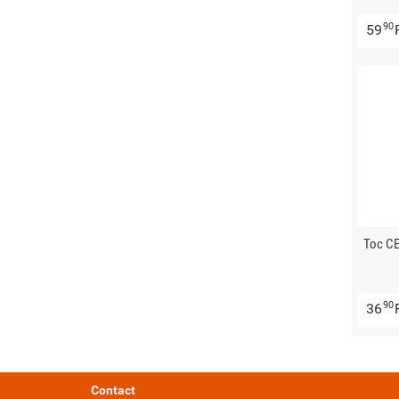
90
59
Toc C
90
36
Contact