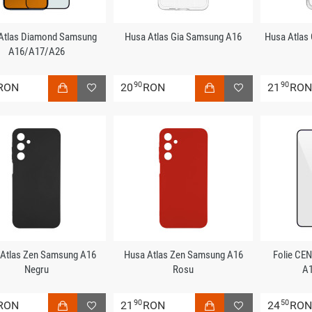
 Atlas Diamond Samsung
Husa Atlas Gia Samsung A16
Husa Atlas
A16/A17/A26
90
90
RON
20
RON
21
RO
Atlas Zen Samsung A16
Husa Atlas Zen Samsung A16
Folie CE
Negru
Rosu
A
90
50
RON
21
RON
24
RO