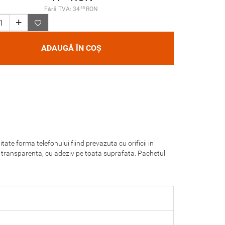
55
Fără TVA: 34
RON
ADAUGĂ ÎN COȘ
ate forma telefonului fiind prevazuta cu orificii in
 de transparenta, cu adeziv pe toata suprafata. Pachetul