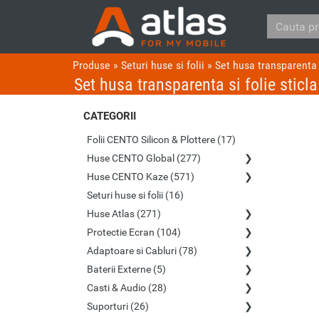
Produse
»
Seturi huse si folii
»
Set husa transparenta 
Set husa transparenta si folie stic
CATEGORII
Folii CENTO Silicon & Plottere (17)
Huse CENTO Global (277)
Huse CENTO Kaze (571)
Seturi huse si folii (16)
Huse Atlas (271)
Protectie Ecran (104)
Adaptoare si Cabluri (78)
Baterii Externe (5)
Casti & Audio (28)
Suporturi (26)