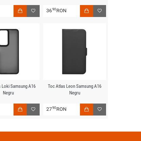
90
N
36
RON
s Loki Samsung A16
Toc Atlas Leon Samsung A16
Negru
Negru
90
N
27
RON