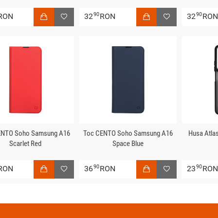
90
90
RON
32
RON
32
RO
ENTO Soho Samsung A16
Toc CENTO Soho Samsung A16
Husa Atla
Scarlet Red
Space Blue
90
90
RON
36
RON
23
RO