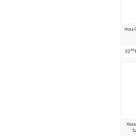
Husa 
90
32
Husa
S