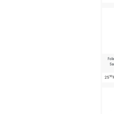
Fol
Sa
90
25