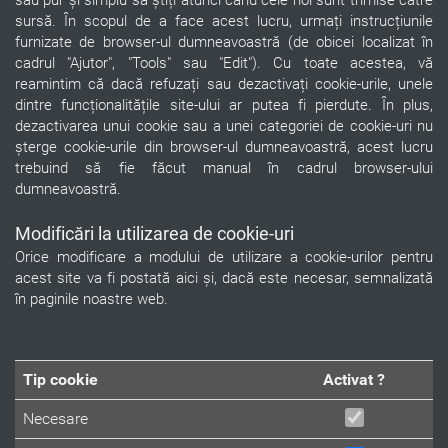
sau pur și simplu să știți atunci când cele noi sunt trimise către
sursă. În scopul de a face acest lucru, urmați instrucțiunile
furnizate de browser-ul dumneavoastră (de obicei localizat în
cadrul "Ajutor", "Tools" sau "Edit"). Cu toate acestea, vă
reamintim că dacă refuzați sau dezactivați cookie-urile, unele
dintre funcționalitățile site-ului ar putea fi pierdute. În plus,
dezactivarea unui cookie sau a unei categoriei de cookie-uri nu
șterge cookie-urile din browser-ul dumneavoastră, acest lucru
trebuind să fie făcut manual în cadrul browser-ului
dumneavoastră.
Modificări la utilizarea de cookie-uri
Orice modificare a modului de utilizare a cookie-urilor pentru
acest site va fi postată aici și, dacă este necesar, semnalizată
în paginile noastre web.
Tip cookie
Activat ?
Necesare