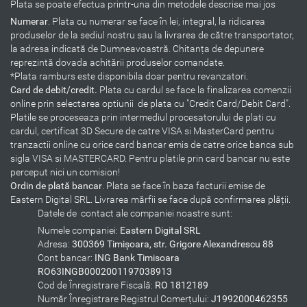
Plata se poate efectua printr-una din metodele descrise mai jos
Numerar
. Plata cu numerar se face în lei, integral, la ridicarea
produselor de la sediul nostru sau la livrarea de către transportator,
la adresa indicată de Dumneavoastră. Chitanța de depunere
reprezintă dovada achitării produselor comandate.
*Plata ramburs este disponibila doar pentru revanzatori.
Card de debit/credit.
Plata cu cardul se face la finalizarea comenzii
online prin selectarea optiunii de plata cu "Credit Card/Debit Card".
Platile se proceseaza prin intermediul procesatorului de plati cu
cardul, certificat 3D Secure de catre VISA si MasterCard pentru
tranzactii online cu orice card bancar emis de catre orice banca sub
sigla VISA si MASTERCARD. Pentru platile prin card bancar nu este
perceput nici un comision!
Ordin de plată bancar
. Plata se face în baza facturii emise de
Eastern Digital SRL. Livrarea mărfii se face după confirmarea plății.
Datele de contact ale companiei noastre sunt:
Numele companiei:
Eastern Digital SRL
Adresa:
300369 Timișoara, str. Grigore Alexandrescu 88
Cont bancar:
ING Bank Timisoara
RO63INGB0002001197038913
Cod de Înregistrare Fiscală:
RO 1812189
Număr Înregistrare Registrul Comerțului:
J1992000462355