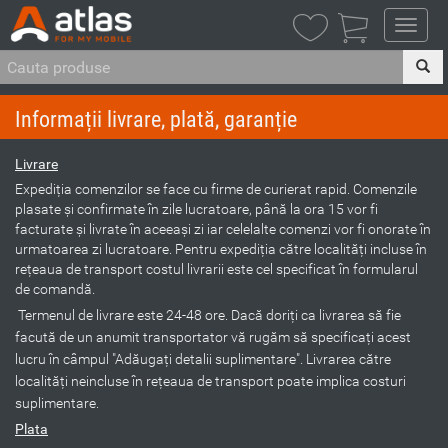
Informații livrare, plată, garanție
Livrare
Expediția comenzilor se face cu firme de curierat rapid. Comenzile
plasate şi confirmate în zile lucratoare, până la ora 15 vor fi
facturate şi livrate în aceeaşi zi iar celelalte comenzi vor fi onorate în
urmatoarea zi lucratoare. Pentru expediția către localități incluse în
rețeaua de transport costul livrarii este cel specificat în formularul
de comandă.
Termenul de livrare este 24-48 ore. Dacă doriți ca livrarea să fie
facută de un anumit transportator vă rugăm să specificați acest
lucru în câmpul "Adăugați detalii suplimentare". Livrarea către
localități neincluse în rețeaua de transport poate implica costuri
suplimentare.
Plata