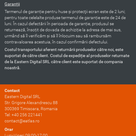
Garanții
Termenul de garanție pentru huse şi protecţii ecran este de 2 luni;
pentru toate celelalte produse termenul de garanție este de 24 de
luni. În cazul defectării în perioada de garanție, produsul se
returnează, însoțit de dovada de achiziție la adresa de mai sus,
urmând să îl verificăm și să îl înlocuim sau să rambursăm
contravaloarea acestuia, în cazul confirmării defectului.
Costul transportului aferent returnării produselor către noi, este
suportat de către client. Costul de expediție al produselor returnate
de la Eastern Digital SRL către client este suportat de compania
noastră.
Contact
Eastern Digital SRL
Str. Grigore Alexandrescu 88
300369
Timisoara
, Romania
Tel:
+40 256 221441
contact@eatlas.ro
Orar
Luni-Vineri 09:00-17:00