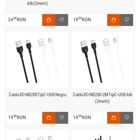
Alb (2metri)
90
99
24
RON
19
RON
Cablu XO NB200 TipC-USB Negru
Cablu XO NB200-2M TipC-USB Alb
(2metri)
99
99
19
RON
19
RON