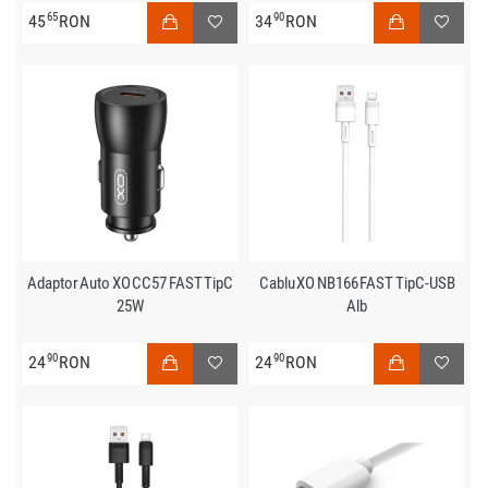
65
90
45
RON
34
RON
Adaptor Auto XO CC57 FAST TipC
Cablu XO NB166 FAST TipC-USB
25W
Alb
90
90
24
RON
24
RON