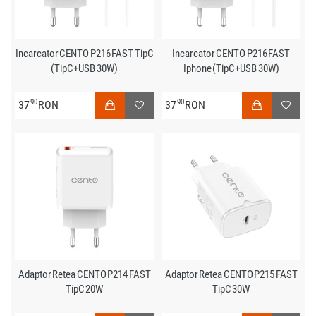
Incarcator CENTO P216 FAST TipC
Incarcator CENTO P216 FAST
(TipC+USB 30W)
Iphone (TipC+USB 30W)
90
90
37
RON
37
RON
Adaptor Retea CENTO P214 FAST
Adaptor Retea CENTO P215 FAST
TipC 20W
TipC 30W