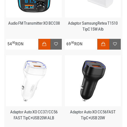
Audio FM Transmitter XO BCC08
Adaptor Samsung Retea T1510
TipC 15W Alb
90
90
54
RON
69
RON
Adaptor Auto XO CC37/CC56
Adaptor Auto XO CC56 FAST
FAST TipC+USB 20W ALB
TipC+USB 20W