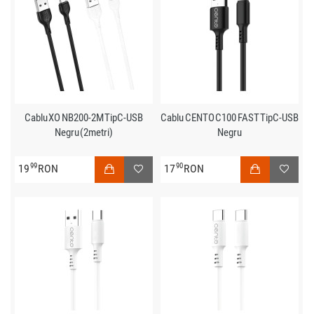
Cablu XO NB200-2M TipC-USB
Cablu CENTO C100 FAST TipC-USB
Negru (2metri)
Negru
99
90
19
RON
17
RON