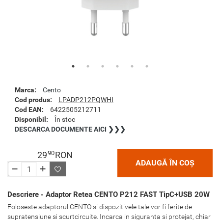
Marca:
Cento
Cod produs:
LPADP212PQWHI
Cod EAN:
6422505212711
Disponibil:
În stoc
DESCARCA DOCUMENTE AICI ❯❯❯
90
29
RON
ADAUGĂ ÎN COȘ
Descriere - Adaptor Retea CENTO P212 FAST TipC+USB 20W
Foloseste adaptorul CENTO si dispozitivele tale vor fi ferite de
supratensiune si scurtcircuite. Incarca in siguranta si protejat, chiar