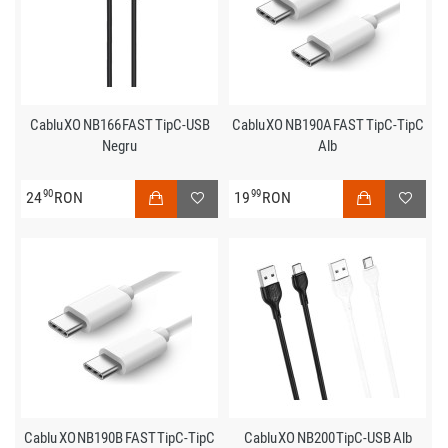
Cablu XO NB166 FAST TipC-USB
Cablu XO NB190A FAST TipC-TipC
Negru
Alb
90
99
24
RON
19
RON
Cablu XO NB190B FAST TipC-TipC
Cablu XO NB200 TipC-USB Alb