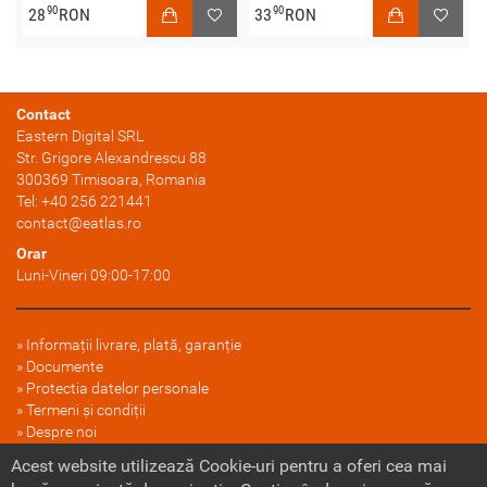
90
90
28
RON
33
RON
Contact
Eastern Digital SRL
Str. Grigore Alexandrescu 88
300369
Timisoara
, Romania
Tel:
+40 256 221441
contact@eatlas.ro
Orar
Luni-Vineri 09:00-17:00
Informații livrare, plată, garanție
Documente
Protectia datelor personale
Termeni și condiții
Despre noi
FAQ
Acest website utilizează Cookie-uri pentru a oferi cea mai
Politica cookie