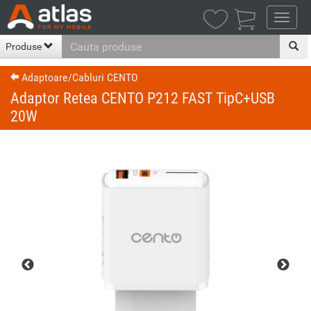

Produse
Adaptoare/Cabluri CENTO
Adaptor Retea CENTO P212 FAST TipC+USB
20W