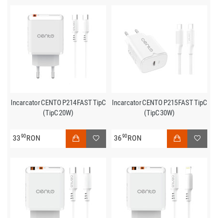
Incarcator CENTO P214 FAST TipC
Incarcator CENTO P215 FAST TipC
(TipC 20W)
(TipC 30W)
90
90
33
RON
36
RON