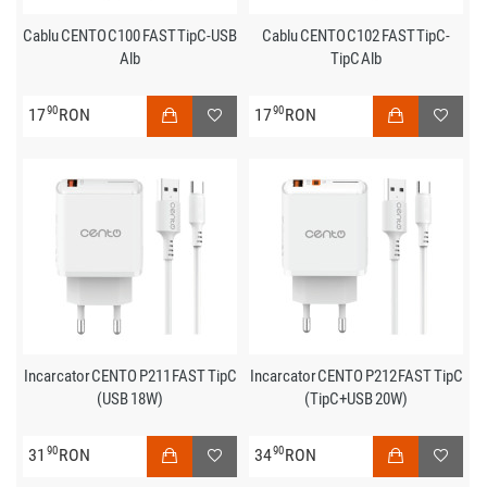
Cablu CENTO C100 FAST TipC-USB
Cablu CENTO C102 FAST TipC-
Alb
TipC Alb
90
90
17
RON
17
RON
Incarcator CENTO P211 FAST TipC
Incarcator CENTO P212 FAST TipC
(USB 18W)
(TipC+USB 20W)
90
90
31
RON
34
RON