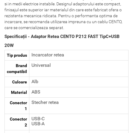
si in medii electrice instabile. Designul adaptorului este compact,
finisajul este superior iar materialul din care este fabricat ofera o
rezistenta mecanica ridicata. Pentru o performanta optima de
incarcare, se recomanda utilizarea impreuna cu un cablu CENTO,
care se comercializeaza separat.
Specificații - Adaptor Retea CENTO P212 FAST TipC+USB
20W
Incarcator retea
Tip produs
Universal
Brand
compatibil
Alb
Culoare
ABS
Material
Stecher retea
Conector
1
USB-C
Conector
USB-A
2