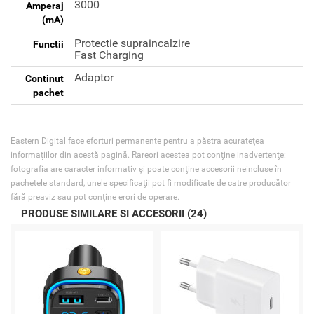
3000
Amperaj
(mA)
Protectie supraincalzire
Functii
Fast Charging
Adaptor
Continut
pachet
Eastern Digital face eforturi permanente pentru a păstra acurateţea
informaţiilor din acestă pagină. Rareori acestea pot conţine inadvertenţe:
fotografia are caracter informativ şi poate conţine accesorii neincluse în
pachetele standard, unele specificaţii pot fi modificate de catre producător
fără preaviz sau pot conţine erori de operare.
PRODUSE SIMILARE SI ACCESORII (24)