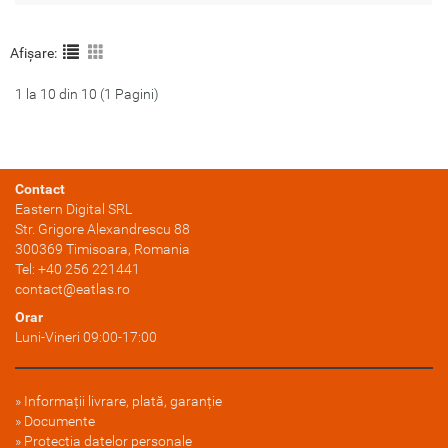
socurilor, zgarieturilor si
socurilor, zgarieturilor si
murdariei? Iti propunem husele
murdariei? Iti propunem husele
tip carte, realizate din materiale
tip carte, realizate din materiale
Afișare:
durabile, ce urmaresc cu
durabile, ce urmaresc cu
fidelitate forma telefonului si il
fidelitate forma telefonului si il
1 la 10 din 10 (1 Pagini)
protejeaza 360°. Ofera o
protejeaza 360°. Ofera o
aderenta confortabila, acces
aderenta confortabila, acces
usor la ecr.....
usor la ecr.....
Contact
Eastern Digital SRL
Str. Grigore Alexandrescu 88
300369
Timisoara
, Romania
Tel:
+40 256 221441
contact@eatlas.ro
Orar
Luni-Vineri 09:00-17:00
Informații livrare, plată, garanție
Documente
Protectia datelor personale