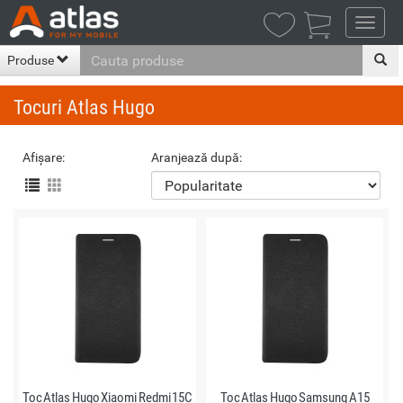

Produse
Tocuri Atlas Hugo
Afișare:
Aranjează după:
Toc Atlas Hugo Xiaomi Redmi 15C
Toc Atlas Hugo Samsung A15