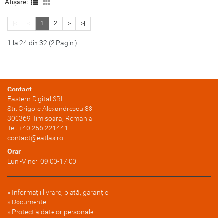
Afișare:
impactului si a zgarieturilor,
impactului si a zgarieturilor,
fiind usor de aplicat. Folia
fiind usor de aplicat. Folia
|<
<
1
2
>
>|
acopera ecranul in intregime,
acopera ecranul in intregime,
este subtire si transparenta,
este subtire si transparenta,
1 la 24 din 32 (2 Pagini)
dupa aplic.....
dupa aplic.....
Contact
Eastern Digital SRL
Str. Grigore Alexandrescu 88
300369
Timisoara
, Romania
Tel:
+40 256 221441
contact@eatlas.ro
Orar
Luni-Vineri 09:00-17:00
Informații livrare, plată, garanție
Documente
Protectia datelor personale