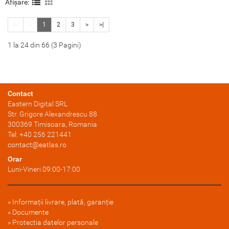
Afișare:
nevoie zi de zi. Indraznete si
nevoie zi de zi. Indraznete si
expresive, impresioneaza prin
expresive, impresioneaza prin
|<
<
1
2
3
>
>|
designuri care atrag toate
designuri care atrag toate
privirile......
privirile......
1 la 24 din 66 (3 Pagini)
Contact
Eastern Digital SRL
Str. Grigore Alexandrescu 88
300369
Timisoara
, Romania
Tel:
+40 256 221441
contact@eatlas.ro
Orar
Luni-Vineri 09:00-17:00
Informații livrare, plată, garanție
Documente
Protectia datelor personale