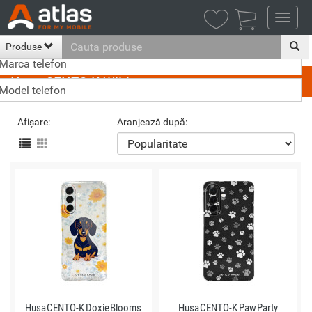
Stoc limitat (1)
CAUTA ACCESORII PENTRU

Produse
Huse CENTO-K Wild
Afișare:
Aranjează după:
Husa CENTO-K Doxie Blooms
Husa CENTO-K Paw Party