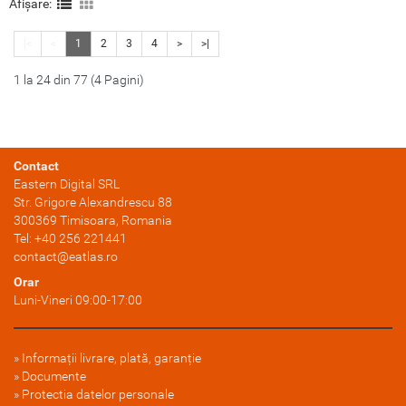
Afișare:
nevoie zi de zi. Inspirate din
nevoie zi de zi. Inspirate din
frumusetea naturii, aduc un
frumusetea naturii, aduc un
|<
<
1
2
3
4
>
>|
plus de prospetime si culoare
plus de prospetime si culoare
prin imprimeuri florale
prin imprimeuri florale
1 la 24 din 77 (4 Pagini)
vibrante......
vibrante......
Contact
Eastern Digital SRL
Str. Grigore Alexandrescu 88
300369
Timisoara
, Romania
Tel:
+40 256 221441
contact@eatlas.ro
Orar
Luni-Vineri 09:00-17:00
Informații livrare, plată, garanție
Documente
Protectia datelor personale