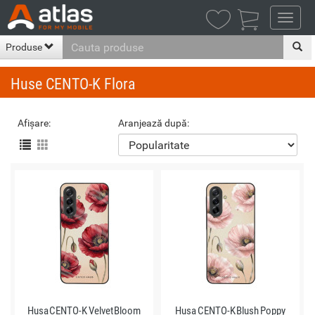

Produse
Huse CENTO-K Flora
Afișare:
Aranjează după:
Husa CENTO-K Velvet Bloom
Husa CENTO-K Blush Poppy