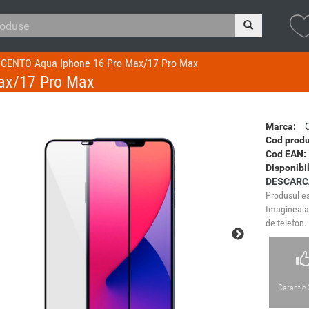
e CENTO Aqua Iphone 16 Pro Max/17 Pro Max
ax/17 Pro Max
Marca:
Cod produ
Cod EAN:
Disponibil
DESCARC
Produsul es
Imaginea ar
de telefon.
Garantie 