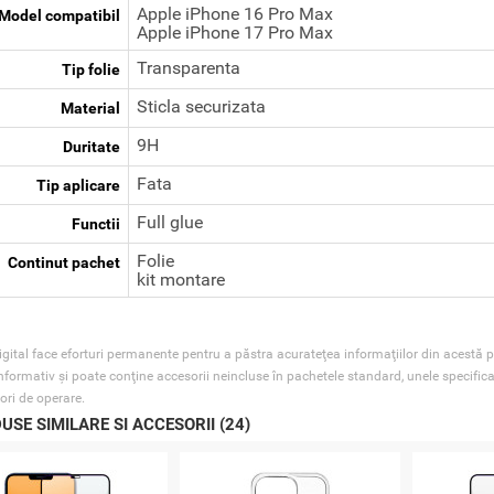
Apple iPhone 16 Pro Max
Model compatibil
Apple iPhone 17 Pro Max
Transparenta
Tip folie
Sticla securizata
Material
9H
Duritate
Fata
Tip aplicare
Full glue
Functii
Folie
Continut pachet
kit montare
gital face eforturi permanente pentru a păstra acurateţea informaţiilor din acestă p
nformativ şi poate conţine accesorii neincluse în pachetele standard, unele specifica
ori de operare.
USE SIMILARE SI ACCESORII (24)