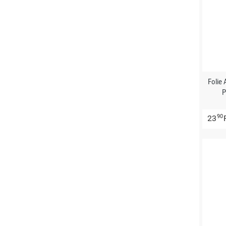
Folie
P
90
23