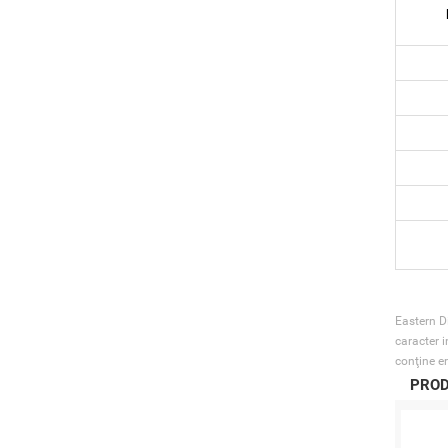
Eastern Di
caracter i
conţine er
PROD