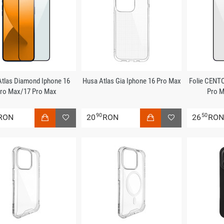
 Atlas Diamond Iphone 16
Husa Atlas Gia Iphone 16 Pro Max
Folie CENT
ro Max/17 Pro Max
Pro M
90
50
RON
20
RON
26
RO