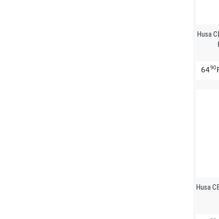
Husa C
90
64
Husa CE