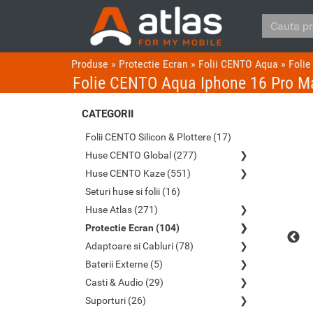
Produse
»
Protectie Ecran
»
Folii CENTO Aqua
»
Foli
Folie CENTO Aqua Iphone 16 Pro M
CATEGORII
Folii CENTO Silicon & Plottere (17)
Huse CENTO Global (277)
Huse CENTO Kaze (551)
Seturi huse si folii (16)
Huse Atlas (271)
Protectie Ecran (104)
Adaptoare si Cabluri (78)
Baterii Externe (5)
Casti & Audio (29)
Suporturi (26)