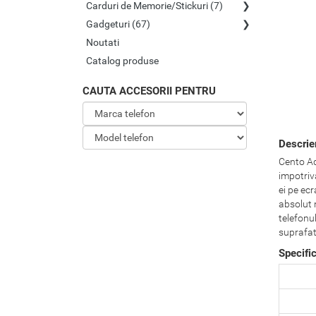
Carduri de Memorie/Stickuri (7)
Gadgeturi (67)
Noutati
Catalog produse
CAUTA ACCESORII PENTRU
Descrie
Cento Aqu
impotriva
ei pe ecr
absolut 
telefonul
suprafata
Specifi