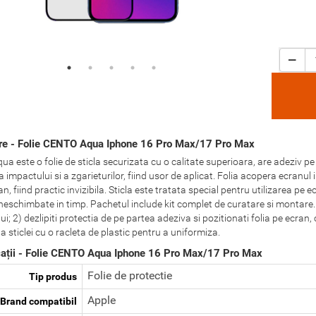
re - Folie CENTO Aqua Iphone 16 Pro Max/17 Pro Max
a este o folie de sticla securizata cu o calitate superioara, are adeziv pe
 impactului si a zgarieturilor, fiind usor de aplicat. Folia acopera ecranul
an, fiind practic invizibila. Sticla este tratata special pentru utilizarea pe e
neschimbate in timp. Pachetul include kit complet de curatare si montare. 
ui; 2) dezlipiti protectia de pe partea adeziva si pozitionati folia pe ecran,
 sticlei cu o racleta de plastic pentru a uniformiza.
cații - Folie CENTO Aqua Iphone 16 Pro Max/17 Pro Max
Folie de protectie
Tip produs
Apple
Brand compatibil