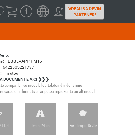
VREAU SA DEVIN
PARTENER!
Cento
s:
LGGLAAPPIPM16
6422505221737
:
În stoc
A DOCUMENTE AICI ❯❯❯
te compatibil cu modelul de telefon din denumire.
e caracter informativ si ar putea reprezenta un alt model
24 luni
Livrare 24 ore
Banii inapoi 15 zile