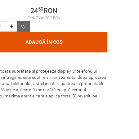
50
24
RON
25
Fără TVA: 20
RON
ADAUGĂ ÎN COȘ
 toata suprafata si protejeaza display-ul telefonului
 in intregime, este subtire si transparenta, dupa aplicarea
cranul telefonului, astfel incat isi pastreaza proprietatile
Mod de aplicare: 1) se curăță cu grijă ecranul
 cu maxima atentie, fara a aplica forta; 3) reveniti pe