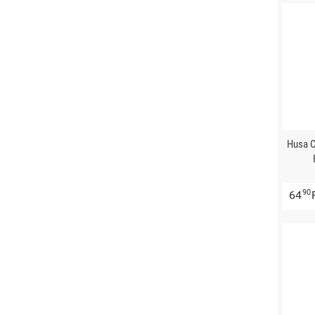
Husa C
90
64