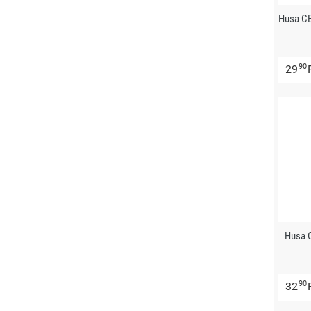
Husa C
90
29
Husa 
90
32