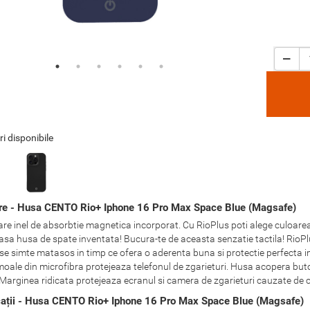
ri disponibile
re - Husa CENTO Rio+ Iphone 16 Pro Max Space Blue (Magsafe)
re inel de absorbtie magnetica incorporat. Cu RioPlus poti alege culoarea t
sa husa de spate inventata! Bucura-te de aceasta senzatie tactila! RioPlus 
 se simte matasos in timp ce ofera o aderenta buna si protectie perfecta im
 moale din microfibra protejeaza telefonul de zgarieturi. Husa acopera buto
. Marginea ridicata protejeaza ecranul si camera de zgarieturi cauzate de 
cații - Husa CENTO Rio+ Iphone 16 Pro Max Space Blue (Magsafe)