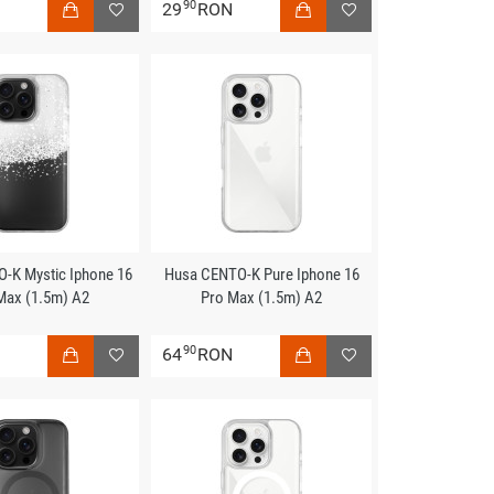
90
N
29
RON
-K Mystic Iphone 16
Husa CENTO-K Pure Iphone 16
Max (1.5m) A2
Pro Max (1.5m) A2
90
N
64
RON