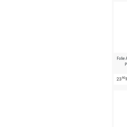
Folie
P
90
23