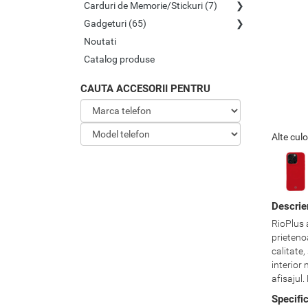
Carduri de Memorie/Stickuri (7)
Gadgeturi (65)
Noutati
Catalog produse
CAUTA ACCESORII PENTRU
Alte culo
Descrie
RioPlus a
prietenoa
calitate,
interior
afisajul
Specifi