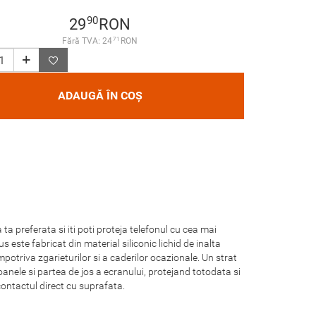
90
29
RON
71
Fără TVA: 24
RON
ADAUGĂ ÎN COȘ
a preferata si iti poti proteja telefonul cu cea mai
este fabricat din material siliconic lichid de inalta
potriva zgarieturilor si a caderilor ocazionale. Un strat
anele si partea de jos a ecranului, protejand totodata si
contactul direct cu suprafata.