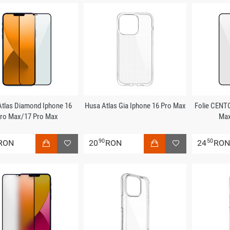
 Atlas Diamond Iphone 16
Husa Atlas Gia Iphone 16 Pro Max
Folie CENT
ro Max/17 Pro Max
Max
90
50
RON
20
RON
24
RO