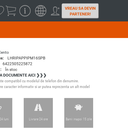
VREAU SA DEVIN
PARTENER!
Cento
s:
LHRIPAPPIPM16SPB
6422505225872
:
În stoc
A DOCUMENTE AICI ❯❯❯
te compatibil cu modelul de telefon din denumire.
e caracter informativ si ar putea reprezenta un alt model
24 luni
Livrare 24 ore
Banii inapoi 15 zile