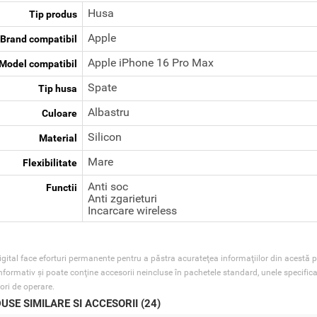
Husa
Tip produs
Apple
Brand compatibil
Apple iPhone 16 Pro Max
Model compatibil
Spate
Tip husa
Albastru
Culoare
Silicon
Material
Mare
Flexibilitate
Anti soc
Functii
Anti zgarieturi
Incarcare wireless
gital face eforturi permanente pentru a păstra acurateţea informaţiilor din acestă p
nformativ şi poate conţine accesorii neincluse în pachetele standard, unele specifica
ori de operare.
USE SIMILARE SI ACCESORII (24)