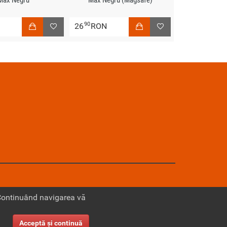
90
N
26
RON
 Continuând navigarea vă
Acceptă şi continuă