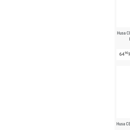
Husa C
90
64
Husa CE