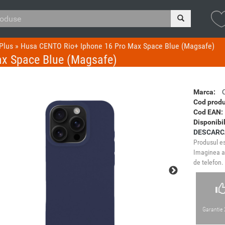
Plus
»
Husa CENTO Rio+ Iphone 16 Pro Max Space Blue (Magsafe)
x Space Blue (Magsafe)
Marca:
Cod produ
Cod EAN:
Disponibil
DESCARC
Produsul es
Imaginea ar
de telefon.
Garantie 