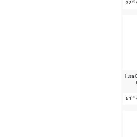
90
32
Husa C
90
64