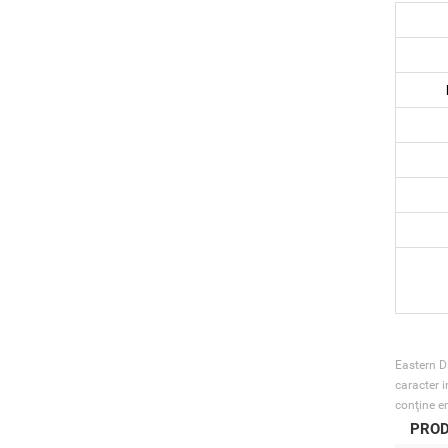
Eastern Di
caracter i
conţine er
PROD