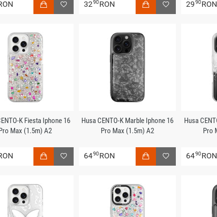
90
90
RON
32
RON
29
RO
ENTO-K Fiesta Iphone 16
Husa CENTO-K Marble Iphone 16
Husa CENTO
Pro Max (1.5m) A2
Pro Max (1.5m) A2
Pro 
90
90
RON
64
RON
64
RO