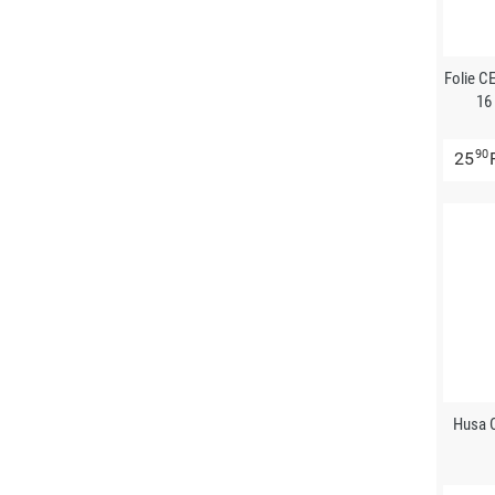
Folie 
16
90
25
Husa 