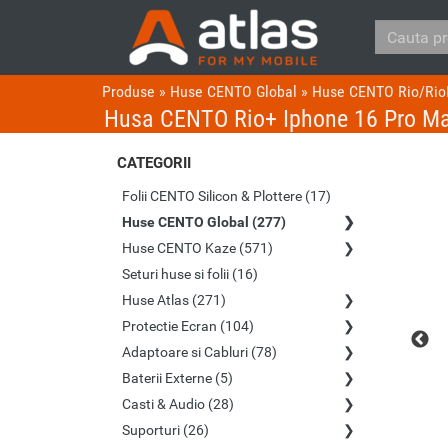
Produse
»
Huse CENTO Global
»
Huse CENTO Rio/Rio
Husa CENTO Rio+ Iphone 16 Pro Ma
CATEGORII
Folii CENTO Silicon & Plottere (17)
Huse CENTO Global (277)
Huse CENTO Kaze (571)
Seturi huse si folii (16)
Huse Atlas (271)
Protectie Ecran (104)
Adaptoare si Cabluri (78)
Baterii Externe (5)
Casti & Audio (28)
Suporturi (26)