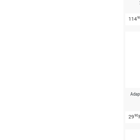
9
114
Adap
90
29