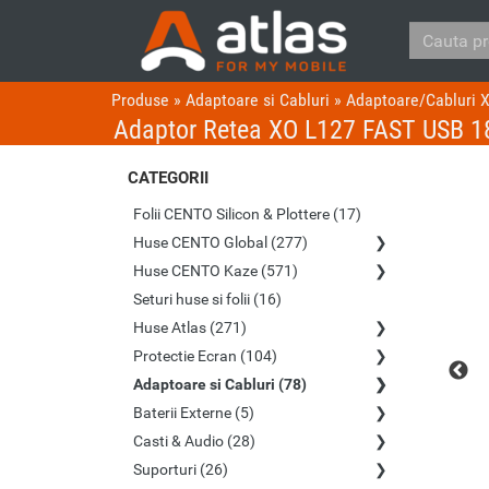
Produse
»
Adaptoare si Cabluri
»
Adaptoare/Cabluri 
Adaptor Retea XO L127 FAST USB 
CATEGORII
Folii CENTO Silicon & Plottere (17)
Huse CENTO Global (277)
Huse CENTO Kaze (571)
Seturi huse si folii (16)
Huse Atlas (271)
Protectie Ecran (104)
Adaptoare si Cabluri (78)
Baterii Externe (5)
Casti & Audio (28)
Suporturi (26)