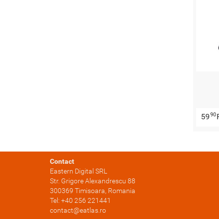
90
59
Contact
Eastern Digital SRL
Str. Grigore Alexandrescu 88
300369
Timisoara
, Romania
Tel:
+40 256 221441
contact@eatlas.ro