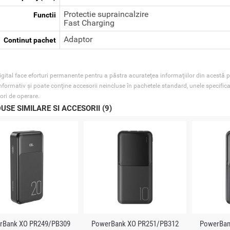
Protectie supraincalzire
Functii
Fast Charging
Adaptor
Continut pachet
gital face eforturi permanente pentru a păstra acurateţea informaţiilor din acestă p
nformativ şi poate conţine accesorii neincluse în pachetele standard, unele specifica
ori de operare.
USE SIMILARE SI ACCESORII (9)
rBank XO PR249/PB309
PowerBank XO PR251/PB312
PowerBan