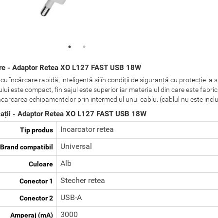
re - Adaptor Retea XO L127 FAST USB 18W
u încărcare rapidă, inteligentă și în condiții de siguranță cu protecție la 
ui este compact, finisajul este superior iar materialul din care este fabri
ncarcarea echipamentelor prin intermediul unui cablu. (cablul nu este inclu
cații - Adaptor Retea XO L127 FAST USB 18W
Incarcator retea
Tip produs
Universal
Brand compatibil
Alb
Culoare
Stecher retea
Conector 1
USB-A
Conector 2
3000
Amperaj (mA)