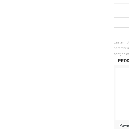
Eastern Di
caracter i
conţine er
PROD
Powe