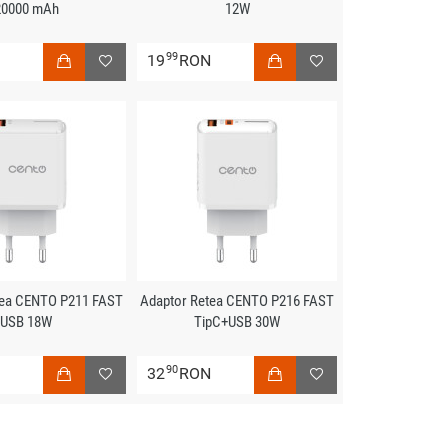
20000 mAh
12W
99
N
19
RON
tea CENTO P211 FAST
Adaptor Retea CENTO P216 FAST
USB 18W
TipC+USB 30W
90
N
32
RON