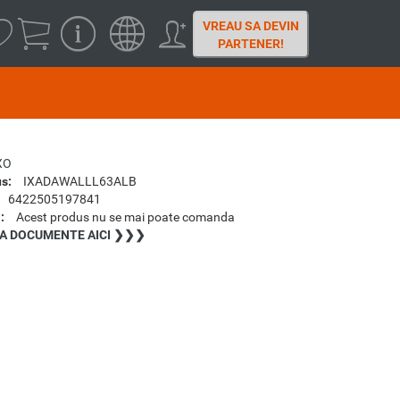
VREAU SA DEVIN
PARTENER!
XO
s:
IXADAWALLL63ALB
6422505197841
:
Acest produs nu se mai poate comanda
A DOCUMENTE AICI ❯❯❯