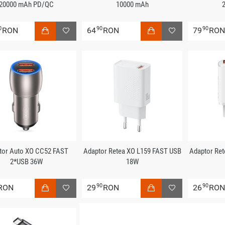
20000 mAh PD/QC
10000 mAh
0
90
90
RON
64
RON
79
RO
tor Auto XO CC52 FAST
Adaptor Retea XO L159 FAST USB
Adaptor Re
2*USB 36W
18W
90
90
RON
29
RON
26
RO