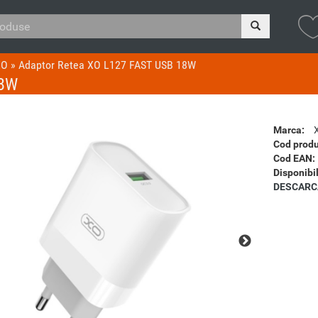
XO
»
Adaptor Retea XO L127 FAST USB 18W
18W
Marca:
Cod produ
Cod EAN:
Disponibil
DESCARC