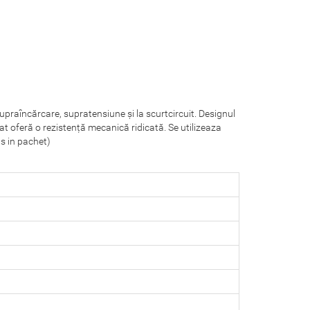
supraîncărcare, supratensiune și la scurtcircuit. Designul
cat oferă o rezistență mecanică ridicată. Se utilizeaza
s in pachet)