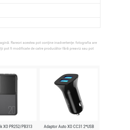
agină. Rareori acestea pot conţine inadvertenţe: fotografia are
ţii pot fi modificate de catre producător fără preaviz sau pot
k XO PR252/PB313
Adaptor Auto XO CC31 2*USB