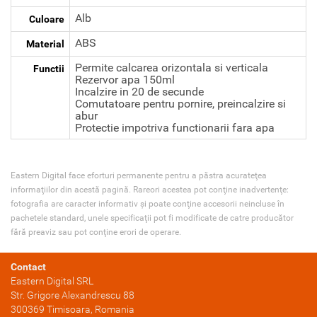
Alb
Culoare
ABS
Material
Permite calcarea orizontala si verticala
Functii
Rezervor apa 150ml
Incalzire in 20 de secunde
Comutatoare pentru pornire, preincalzire si
abur
Protectie impotriva functionarii fara apa
Eastern Digital face eforturi permanente pentru a păstra acurateţea
informaţiilor din acestă pagină. Rareori acestea pot conţine inadvertenţe:
fotografia are caracter informativ şi poate conţine accesorii neincluse în
pachetele standard, unele specificaţii pot fi modificate de catre producător
fără preaviz sau pot conţine erori de operare.
Contact
Eastern Digital SRL
Str. Grigore Alexandrescu 88
300369
Timisoara
, Romania