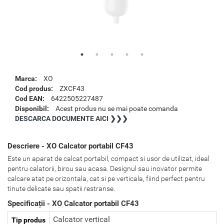
Marca:
XO
Cod produs:
ZXCF43
Cod EAN:
6422505227487
Disponibil:
Acest produs nu se mai poate comanda
DESCARCA DOCUMENTE AICI ❯❯❯
Descriere - XO Calcator portabil CF43
Este un aparat de calcat portabil, compact si usor de utilizat, ideal
pentru calatorii, birou sau acasa. Designul sau inovator permite
calcare atat pe orizontala, cat si pe verticala, fiind perfect pentru
tinute delicate sau spatii restranse.
Specificații - XO Calcator portabil CF43
Calcator vertical
Tip produs