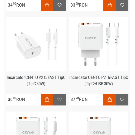
90
90
34
RON
33
RON
Incarcator CENTO P215 FAST TipC
Incarcator CENTO P216 FAST TipC
(TipC 30W)
(TipC+USB 30W)
90
90
36
RON
37
RON