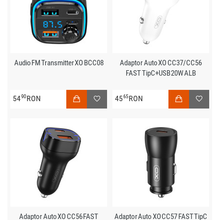
Audio FM Transmitter XO BCC08
Adaptor Auto XO CC37/CC56
FAST TipC+USB 20W ALB
90
65
54
RON
45
RON
Adaptor Auto XO CC56 FAST
Adaptor Auto XO CC57 FAST TipC