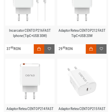
Incarcator CENTO P216 FAST
Adaptor Retea CENTO P212 FAST
Iphone (TipC+USB 30W)
TipC+USB 20W
90
90
37
RON
29
RON
Adaptor Retea CENTO P214 FAST
Adaptor Retea CENTO P215 FAST