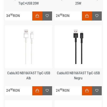
TipC+USB 20W
25W
90
90
34
RON
24
RON
Cablu XO NB166 FAST TipC-USB
Cablu XO NB166 FAST TipC-USB
Alb
Negru
90
90
24
RON
24
RON