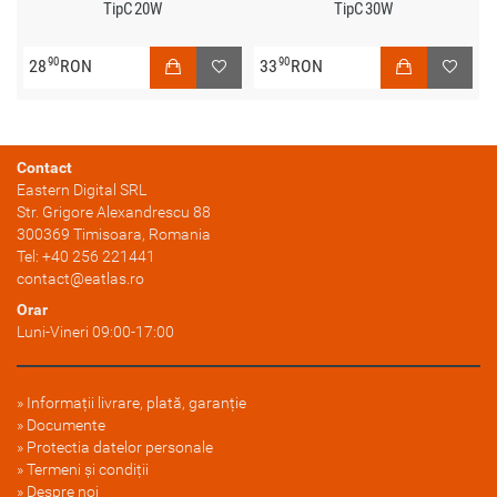
TipC 20W
TipC 30W
90
90
28
RON
33
RON
Contact
Eastern Digital SRL
Str. Grigore Alexandrescu 88
300369
Timisoara
, Romania
Tel:
+40 256 221441
contact@eatlas.ro
Orar
Luni-Vineri 09:00-17:00
Informații livrare, plată, garanție
Documente
Protectia datelor personale
Termeni și condiții
Despre noi