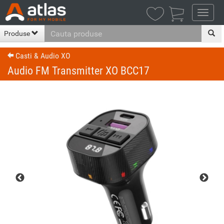

Produse
Casti & Audio XO
Audio FM Transmitter XO BCC17