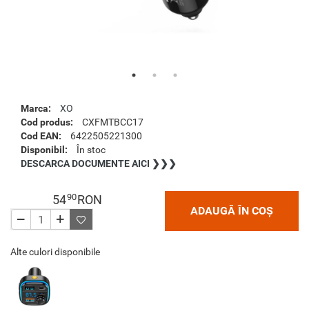
Marca:
XO
Cod produs:
CXFMTBCC17
Cod EAN:
6422505221300
Disponibil:
În stoc
DESCARCA DOCUMENTE AICI ❯❯❯
90
54
RON
ADAUGĂ ÎN COȘ
Alte culori disponibile