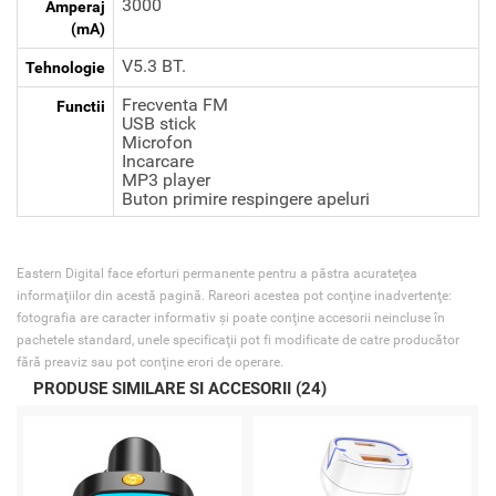
3000
Amperaj
(mA)
V5.3 BT.
Tehnologie
Frecventa FM
Functii
USB stick
Microfon
Incarcare
MP3 player
Buton primire respingere apeluri
Eastern Digital face eforturi permanente pentru a păstra acurateţea
informaţiilor din acestă pagină. Rareori acestea pot conţine inadvertenţe:
fotografia are caracter informativ şi poate conţine accesorii neincluse în
pachetele standard, unele specificaţii pot fi modificate de catre producător
fără preaviz sau pot conţine erori de operare.
PRODUSE SIMILARE SI ACCESORII (24)