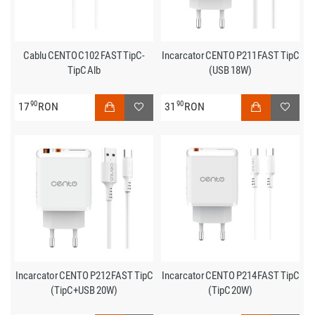
Cablu CENTO C102 FAST TipC-
Incarcator CENTO P211 FAST TipC
TipC Alb
(USB 18W)
90
90
17
RON
31
RON
Incarcator CENTO P212 FAST TipC
Incarcator CENTO P214 FAST TipC
(TipC+USB 20W)
(TipC 20W)