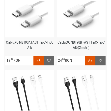
Cablu XO NB190A FAST TipC-TipC
Cablu XO NB190B FAST TipC-TipC
Alb
Alb (2metri)
99
90
19
RON
24
RON