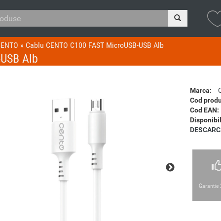
 CENTO
»
Cablu CENTO C100 FAST MicroUSB-USB Alb
USB Alb
Marca:
Cod produ
Cod EAN:
Disponibil
DESCARC
Garantie 