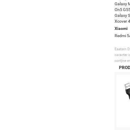
Galaxy 
On5 G550
Galaxy S
Xcover 
Xiaomi
Redmi 5A
Eastern Di
caracter i
conţine er
PROD