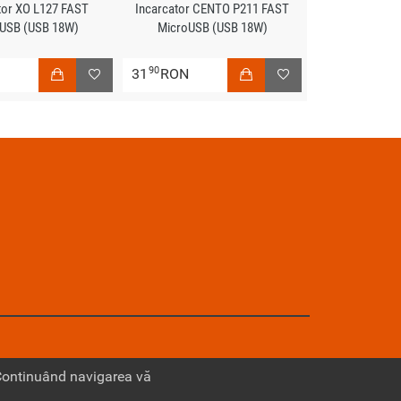
tor XO L127 FAST
Incarcator CENTO P211 FAST
USB (USB 18W)
MicroUSB (USB 18W)
90
N
31
RON
 Continuând navigarea vă