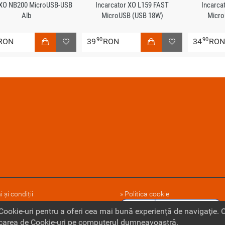
 XO NB200 MicroUSB-USB
Incarcator XO L159 FAST
Incarca
Alb
MicroUSB (USB 18W)
Micro
90
90
RON
39
RON
34
RO
 și condiții
Politica cookie
 noi
 Cookie-uri pentru a oferi cea mai bună experienţă de navigaţie.
ocarea de Cookie-uri pe computerul dumneavoastră.