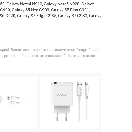
50, Galaxy Note4 N910, Galaxy Note5 N920, Galaxy
 G900, Galaxy S5 Neo G903, Galaxy S5 Plus G901,
 S6 G920, Galaxy S7 Edge G935, Galaxy S7 G930, Galaxy
agină. Rareori acestea pot conţine inadvertenţe: fotografia are
ţii pot fi modificate de catre producător fără preaviz sau pot