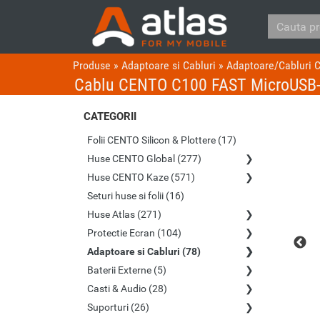
Produse
»
Adaptoare si Cabluri
»
Adaptoare/Cabluri
Cablu CENTO C100 FAST MicroUSB-
CATEGORII
Folii CENTO Silicon & Plottere (17)
Huse CENTO Global (277)
Huse CENTO Kaze (571)
Seturi huse si folii (16)
Huse Atlas (271)
Protectie Ecran (104)
Adaptoare si Cabluri (78)
Baterii Externe (5)
Casti & Audio (28)
Suporturi (26)