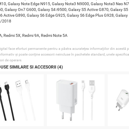
M10, Galaxy Note Edge N915, Galaxy Note3 N9000, Galaxy Note3 Neo N7
, Galaxy On7 G600, Galaxy S4 i9500, Galaxy S5 Active G870, Galaxy S5
6 Active G890, Galaxy S6 Edge G925, Galaxy S6 Edge Plus G928, Galaxy
4/2018
, Redmi 5X, Redmi 9A, Redmi Note 5A
gital face eforturi permanente pentru a păstra acurateţea informaţiilor din acestă p
nformativ şi poate conţine accesorii neincluse în pachetele standard, unele specifica
ori de operare.
USE SIMILARE SI ACCESORII (4)