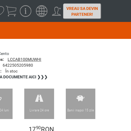
VREAU SA DEVIN
PARTENER!
Cento
s:
LCCAB100MUWHI
6422505205980
:
În stoc
A DOCUMENTE AICI ❯❯❯
24 luni
Livrare 24 ore
Banii inapoi 15 zile
90
17
RON