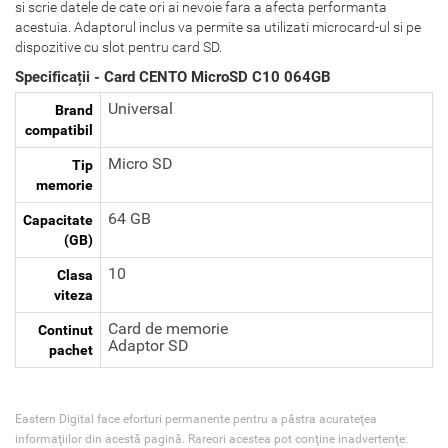
si scrie datele de cate ori ai nevoie fara a afecta performanta
acestuia. Adaptorul inclus va permite sa utilizati microcard-ul si pe
dispozitive cu slot pentru card SD.
Specificații - Card CENTO MicroSD C10 064GB
Universal
Brand
compatibil
Micro SD
Tip
memorie
64 GB
Capacitate
(GB)
10
Clasa
viteza
Card de memorie
Continut
Adaptor SD
pachet
Eastern Digital face eforturi permanente pentru a păstra acurateţea
informaţiilor din acestă pagină. Rareori acestea pot conţine inadvertenţe: