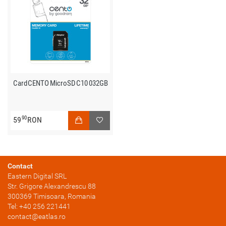
Card CENTO MicroSD C10 032GB
90
59
RON
Contact
Eastern Digital SRL
Str. Grigore Alexandrescu 88
300369
Timisoara
, Romania
Tel:
+40 256 221441
contact@eatlas.ro