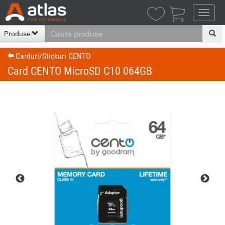

Produse
Carduri/Stickuri CENTO
Card CENTO MicroSD C10 064GB