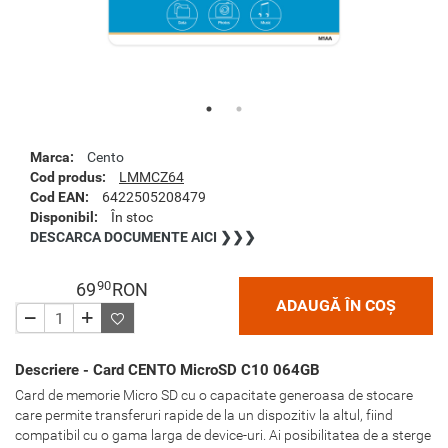
Marca:
Cento
Cod produs:
LMMCZ64
Cod EAN:
6422505208479
Disponibil:
În stoc
DESCARCA DOCUMENTE AICI ❯❯❯
90
69
RON
ADAUGĂ ÎN COȘ
Descriere - Card CENTO MicroSD C10 064GB
Card de memorie Micro SD cu o capacitate generoasa de stocare
care permite transferuri rapide de la un dispozitiv la altul, fiind
compatibil cu o gama larga de device-uri. Ai posibilitatea de a sterge