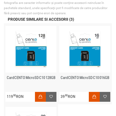
fotografia are caracter informativ şi poate conţine accesorii neincluse în
pachetele standard, unele specificaţii pot fi modificate de catre producător
fără preaviz sau pot conţine erori de operare.
PRODUSE SIMILARE SI ACCESORII (3)
Card CENTO MicroSD C10 128GB
Card CENTO MicroSD C10 016GB
90
90
119
RON
39
RON