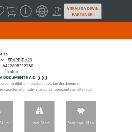
VREAU SA DEVIN
PARTENER!
Atlas
s:
FDAPPIPH13
6422505212780
:
În stoc
A DOCUMENTE AICI ❯❯❯
te compatibil cu modelul de telefon din denumire.
e caracter informativ si ar putea reprezenta un alt model
24 luni
Livrare 24 ore
Banii inapoi 15 zile