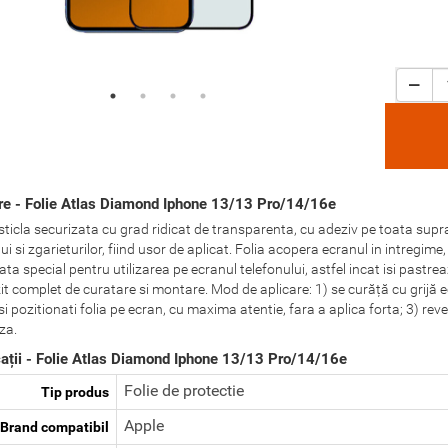
re - Folie Atlas Diamond Iphone 13/13 Pro/14/16e
 sticla securizata cu grad ridicat de transparenta, cu adeziv pe toata supr
i si zgarieturilor, fiind usor de aplicat. Folia acopera ecranul in intregime, 
ata special pentru utilizarea pe ecranul telefonului, astfel incat isi past
it complet de curatare si montare. Mod de aplicare: 1) se curăță cu grijă ec
i pozitionati folia pe ecran, cu maxima atentie, fara a aplica forta; 3) reve
za.
cații - Folie Atlas Diamond Iphone 13/13 Pro/14/16e
Folie de protectie
Tip produs
Apple
Brand compatibil