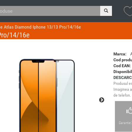
ie Atlas Diamond Iphone 13/13 Pro/14/16e
Pro/14/16e
Marca:
Cod produ
Cod EAN:
Disponibil
DESCARC
Produsul es
Imaginea ar
de telefon.
Garantie 