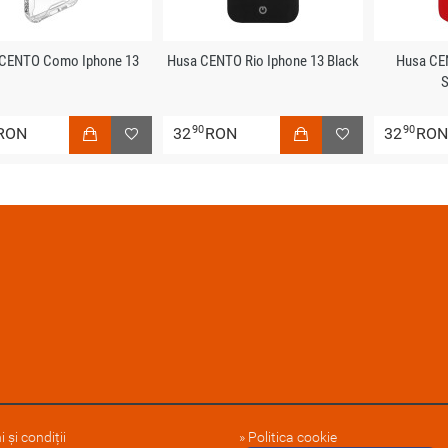
 CENTO Como Iphone 13
Husa CENTO Rio Iphone 13 Black
Husa CE
S
90
90
RON
32
RON
32
RO
 și condiții
Politica cookie