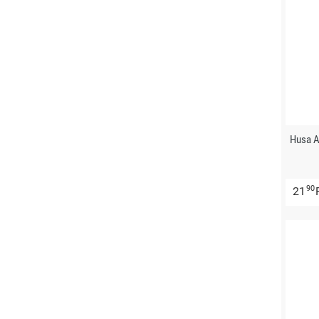
Husa A
90
21