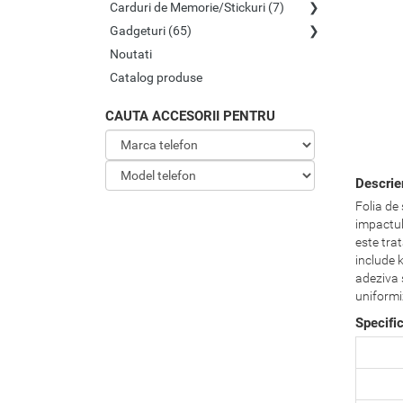
Carduri de Memorie/Stickuri (7)
Gadgeturi (65)
Noutati
Catalog produse
CAUTA ACCESORII PENTRU
Descrie
Folia de
impactulu
este trat
include k
adeziva s
uniformi
Specifi