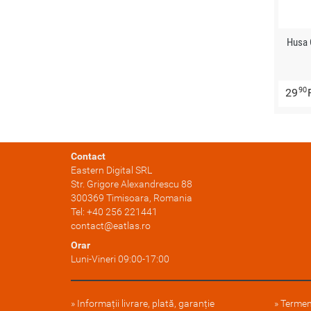
Husa
90
29
Contact
Eastern Digital SRL
Str. Grigore Alexandrescu 88
300369
Timisoara
, Romania
Tel:
+40 256 221441
contact@eatlas.ro
Orar
Luni-Vineri 09:00-17:00
Informații livrare, plată, garanție
Termeni