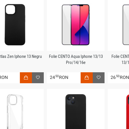
tlas Zen Iphone 13 Negru
Folie CENTO Aqua Iphone 13/13
Folie CEN
Pro/14/16e
13/1
50
50
RON
24
RON
26
RO