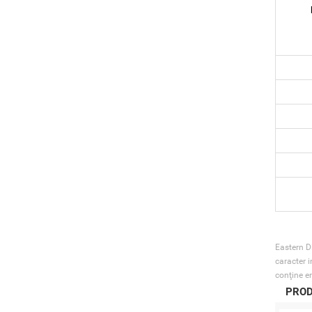
Eastern Di
caracter i
conţine er
PROD