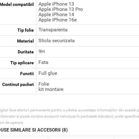
Apple iPhone 13
Model compatibil
Apple iPhone 13 Pro
Apple iPhone 14
Apple iPhone 16e
Transparenta
Tip folie
Sticla securizata
Material
9H
Duritate
Fata
Tip aplicare
Full glue
Functii
Folie
Continut pachet
kit montare
gital face eforturi permanente pentru a păstra acurateţea informaţiilor din acestă p
nformativ şi poate conţine accesorii neincluse în pachetele standard, unele specifica
ori de operare.
USE SIMILARE SI ACCESORII (8)