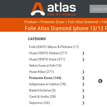
Produse
»
Protectie Ecran
»
Folii Atlas Diamond
»
Fol
Folie Atlas Diamond Iphone 13/13 
CATEGORII
Folii CENTO Silicon & Plottere (17)
Huse CENTO Global (277)
Huse CENTO Kaze (571)
Seturi huse si folii (16)
Huse Atlas (271)
Protectie Ecran (104)
Adaptoare si Cabluri (78)
Baterii Externe (5)
Casti & Audio (28)
Suporturi (26)