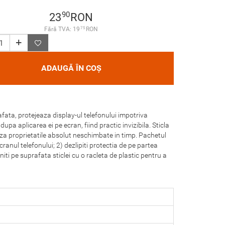
90
23
RON
75
Fără TVA: 19
RON
ADAUGĂ ÎN COȘ
afata, protejeaza display-ul telefonului impotriva
dupa aplicarea ei pe ecran, fiind practic invizibila. Sticla
reaza proprietatile absolut neschimbate in timp. Pachetul
ranul telefonului; 2) dezlipiti protectia de pe partea
niti pe suprafata sticlei cu o racleta de plastic pentru a