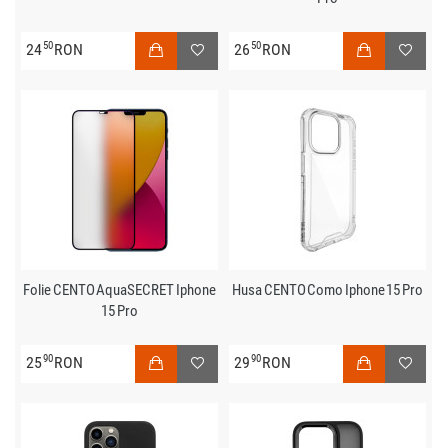
50
50
24
RON
26
RON
Folie CENTO AquaSECRET Iphone
Husa CENTO Como Iphone 15 Pro
15 Pro
90
90
25
RON
29
RON