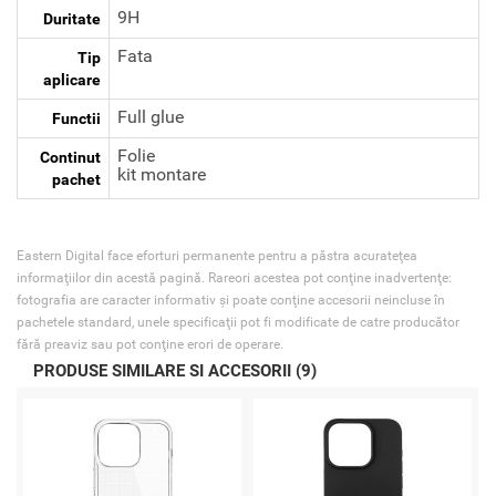
9H
Duritate
Fata
Tip
aplicare
Full glue
Functii
Folie
Continut
kit montare
pachet
Eastern Digital face eforturi permanente pentru a păstra acurateţea
informaţiilor din acestă pagină. Rareori acestea pot conţine inadvertenţe:
fotografia are caracter informativ şi poate conţine accesorii neincluse în
pachetele standard, unele specificaţii pot fi modificate de catre producător
fără preaviz sau pot conţine erori de operare.
PRODUSE SIMILARE SI ACCESORII (9)