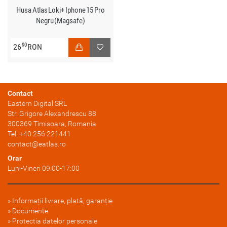
Husa Atlas Loki+ Iphone 15 Pro
Negru (Magsafe)
90
26
RON
Contact
Eastern Digital SRL
Str. Grigore Alexandrescu 88
300369
Timisoara
, Romania
Tel:
+40 256 221441
contact@eatlas.ro
Orar
Luni-Vineri 09:00-17:00
Informații livrare, plată, garanție
Documente
Protectia datelor personale