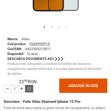
Marca:
Atlas
Cod produs:
FDAPPIPP15
Cod EAN:
6422505215811
Disponibil:
În stoc
DESCARCA DOCUMENTE AICI ❯❯❯
Produsul este compatibil cu modelul de telefon din denumire.
Imaginea are caracter informativ si ar putea reprezenta un alt model
de telefon.
90
23
RON
ADAUGĂ ÎN COȘ
Descriere - Folie Atlas Diamond Iphone 15 Pro
Folia de sticla securizata cu grad ridicat de transparenta, cu adeziv