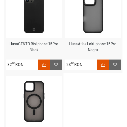
Husa CENTO Rio Iphone 15 Pro
Husa Atlas Loki Iphone 15 Pro
Black
Negru
90
90
32
RON
23
RON