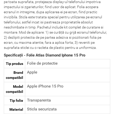
pe toata suprafata, protejeaza display-ul telefonului impotriva
impactului si zgarieturilor, fiind usor de aplicat. Folia acopera
ecranul in intregime, dupa aplicarea ei pe ecran, fiind practic
invizibila. Sticla este tratata special pentru utilizarea pe ecranul
telefonului, astfel incat isi pastreaza proprietatile absolut
neschimbate in timp. Pachetul include kit complet de curatare si
montare. Mod de aplicare: 1) se curăță cu grijă ecranul telefonului;
2) dezlipiti protectia de pe partea adeziva si pozitionati folia pe
ecran, cu maxima atentie, fara a aplica forta; 3) reveniti pe
suprafata sticlei cu o racleta de plastic pentru a uniformiza.
Specificații - Folie Atlas Diamond Iphone 15 Pro
Folie de protectie
Tip produs
Apple
Brand
compatibil
Apple iPhone 15 Pro
Model
compatibil
Transparenta
Tip folie
Sticla securizata
Material