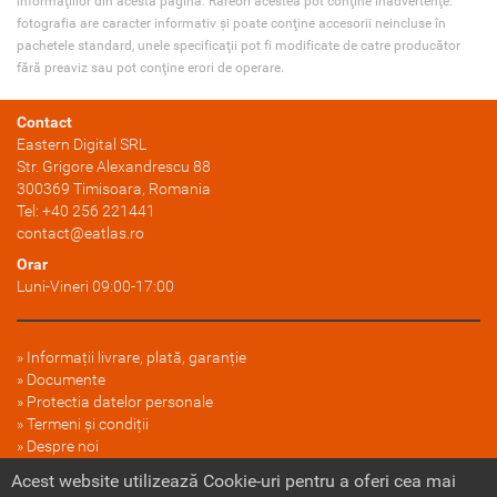
informaţiilor din acestă pagină. Rareori acestea pot conţine inadvertenţe:
fotografia are caracter informativ şi poate conţine accesorii neincluse în
pachetele standard, unele specificaţii pot fi modificate de catre producător
fără preaviz sau pot conţine erori de operare.
Contact
Eastern Digital SRL
Str. Grigore Alexandrescu 88
300369
Timisoara
, Romania
Tel:
+40 256 221441
contact@eatlas.ro
Orar
Luni-Vineri 09:00-17:00
Informații livrare, plată, garanție
Documente
Protectia datelor personale
Termeni și condiții
Despre noi
FAQ
Acest website utilizează Cookie-uri pentru a oferi cea mai
Politica cookie