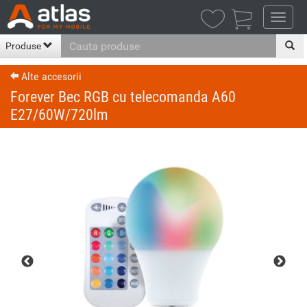

Produse
Alte accesorii
Forever Bec RGB cu telecomanda A60
E27/60W/720lm