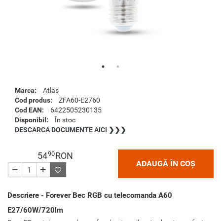
Marca:
Atlas
Cod produs:
ZFA60-E2760
Cod EAN:
6422505230135
Disponibil:
În stoc
DESCARCA DOCUMENTE AICI ❯❯❯
90
54
RON
ADAUGĂ ÎN COȘ
Descriere - Forever Bec RGB cu telecomanda A60
E27/60W/720lm