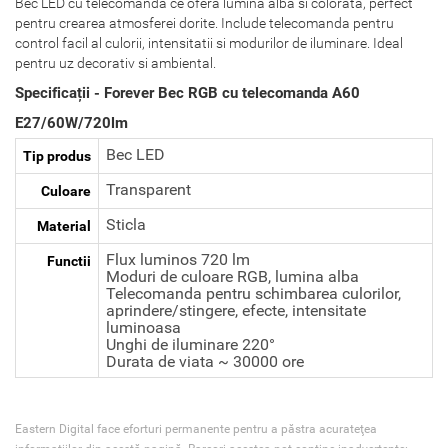
Bec LED cu telecomanda ce ofera lumina alba si colorata, perfect
pentru crearea atmosferei dorite. Include telecomanda pentru
control facil al culorii, intensitatii si modurilor de iluminare. Ideal
pentru uz decorativ si ambiental.
Specificații - Forever Bec RGB cu telecomanda A60
E27/60W/720lm
Bec LED
Tip produs
Transparent
Culoare
Sticla
Material
Flux luminos 720 lm
Functii
Moduri de culoare RGB, lumina alba
Telecomanda pentru schimbarea culorilor,
aprindere/stingere, efecte, intensitate
luminoasa
Unghi de iluminare 220°
Durata de viata ~ 30000 ore
Eastern Digital face eforturi permanente pentru a păstra acurateţea