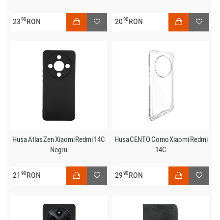
90
90
23
RON
20
RON
Husa Atlas Zen Xiaomi Redmi 14C
Husa CENTO Como Xiaomi Redmi
Negru
14C
90
90
21
RON
29
RON