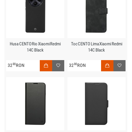
Husa CENTO Rio Xiaomi Redmi
Toc CENTO Lima Xiaomi Redmi
14C Black
14C Black
90
90
32
RON
32
RON