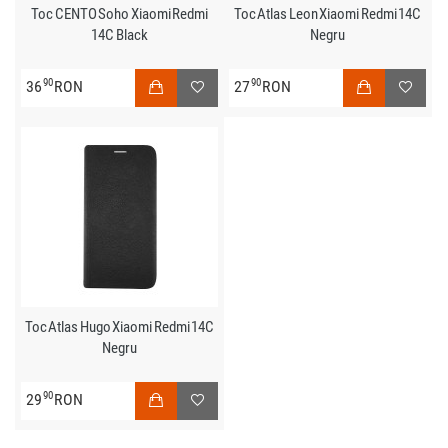
Toc CENTO Soho Xiaomi Redmi
Toc Atlas Leon Xiaomi Redmi 14C
14C Black
Negru
90
90
36
RON
27
RON
Toc Atlas Hugo Xiaomi Redmi 14C
Negru
90
29
RON