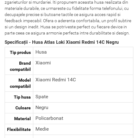
zgarieturilor si murdariei. Iti propunem aceasta husa realizata din
materiale durabile, ce urmareste cu fidelitate forma telefonului, cu
decupajele precise si butoane tactile ce asigura acces rapid si
feedback impecabil. Ofera o aderenta confortabila, un profil subtire
si un design inedit. Husa se potriveste perfect cu fiecare device in
parte ceea ce asigura armonie perfecta intre durabilitate si design.
Specificații - Husa Atlas Loki Xiaomi Redmi 14C Negru
Husa
Tip produs
Xiaomi
Brand
compatibil
Xiaomi Redmi 14C
Model
compatibil
Spate
Tip husa
Negru
Culoare
Policarbonat
Material
Medie
Flexibilitate