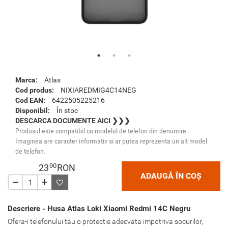
Marca:
Atlas
Cod produs:
NIXIAREDMIG4C14NEG
Cod EAN:
6422505225216
Disponibil:
În stoc
DESCARCA DOCUMENTE AICI ❯❯❯
Produsul este compatibil cu modelul de telefon din denumire.
Imaginea are caracter informativ si ar putea reprezenta un alt model
de telefon.
90
23
RON
ADAUGĂ ÎN COȘ
Descriere - Husa Atlas Loki Xiaomi Redmi 14C Negru
Ofera-i telefonului tau o protectie adecvata impotriva socurilor,