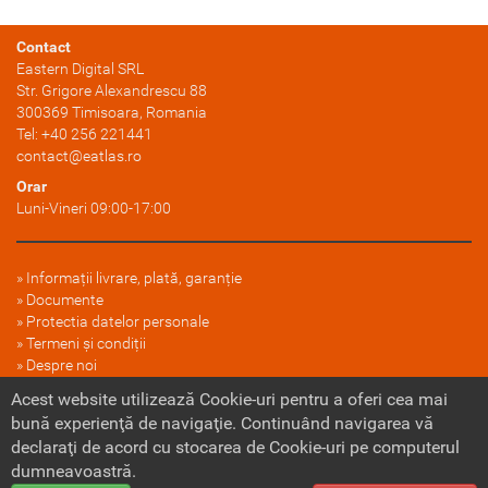
Contact
Eastern Digital SRL
Str. Grigore Alexandrescu 88
300369
Timisoara
, Romania
Tel:
+40 256 221441
contact@eatlas.ro
Orar
Luni-Vineri 09:00-17:00
Informații livrare, plată, garanție
Documente
Protectia datelor personale
Termeni și condiții
Despre noi
FAQ
Acest website utilizează Cookie-uri pentru a oferi cea mai
Politica cookie
bună experienţă de navigaţie. Continuând navigarea vă
declaraţi de acord cu stocarea de Cookie-uri pe computerul
dumneavoastră.