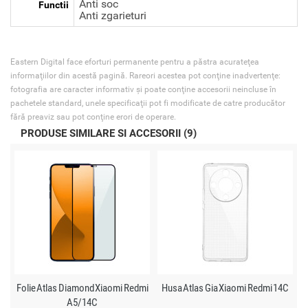
Anti soc
Functii
Anti zgarieturi
Eastern Digital face eforturi permanente pentru a păstra acurateţea
informaţiilor din acestă pagină. Rareori acestea pot conţine inadvertenţe:
fotografia are caracter informativ şi poate conţine accesorii neincluse în
pachetele standard, unele specificaţii pot fi modificate de catre producător
fără preaviz sau pot conţine erori de operare.
PRODUSE SIMILARE SI ACCESORII (9)
Folie Atlas Diamond Xiaomi Redmi
Husa Atlas Gia Xiaomi Redmi 14C
A5/14C