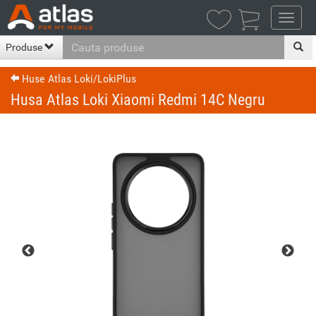

Produse
Huse Atlas Loki/LokiPlus
Husa Atlas Loki Xiaomi Redmi 14C Negru