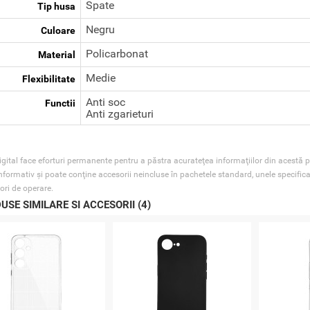
Spate
Tip husa
Negru
Culoare
Policarbonat
Material
Medie
Flexibilitate
Anti soc
Functii
Anti zgarieturi
gital face eforturi permanente pentru a păstra acurateţea informaţiilor din acestă p
nformativ şi poate conţine accesorii neincluse în pachetele standard, unele specifica
ori de operare.
USE SIMILARE SI ACCESORII (4)