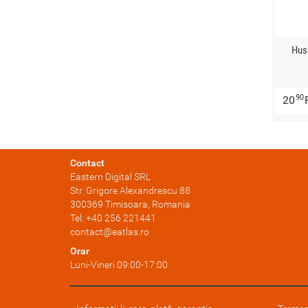
Hus
90
20
Contact
Eastern Digital SRL
Str. Grigore Alexandrescu 88
300369
Timisoara
, Romania
Tel:
+40 256 221441
contact@eatlas.ro
Orar
Luni-Vineri 09:00-17:00