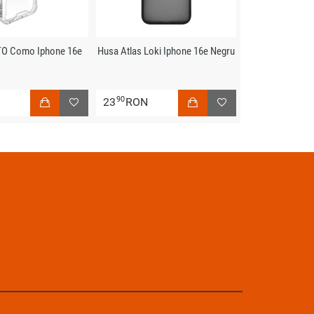
O Como Iphone 16e
Husa Atlas Loki Iphone 16e Negru
90
N
23
RON