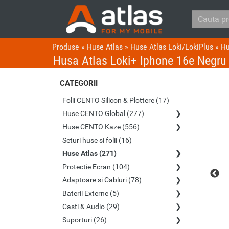
Produse
»
Huse Atlas
»
Huse Atlas Loki/LokiPlus
»
Hu
Husa Atlas Loki+ Iphone 16e Negru
CATEGORII
Folii CENTO Silicon & Plottere (17)
Huse CENTO Global (277)
Huse CENTO Kaze (556)
Seturi huse si folii (16)
Huse Atlas (271)
Protectie Ecran (104)
Adaptoare si Cabluri (78)
Baterii Externe (5)
Casti & Audio (29)
Suporturi (26)