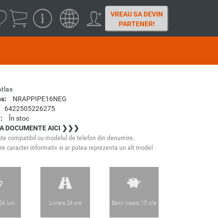
VREAU SA DEVIN
PARTENER!
Atlas
s:
NRAPPIPE16NEG
6422505226275
:
În stoc
A DOCUMENTE AICI ❯❯❯
te compatibil cu modelul de telefon din denumire.
e caracter informativ si ar putea reprezenta un alt model
24 luni
Livrare 24 ore
Banii inapoi 15 zile