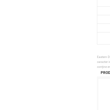
Eastern Di
caracter i
conţine er
PROD