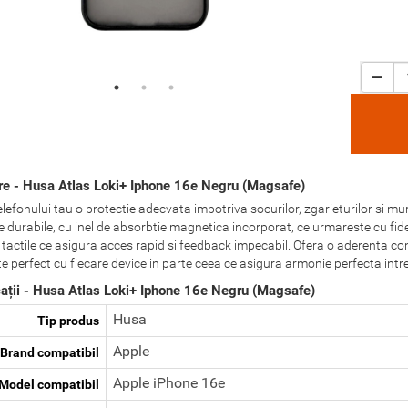
re - Husa Atlas Loki+ Iphone 16e Negru (Magsafe)
elefonului tau o protectie adecvata impotriva socurilor, zgarieturilor si m
e durabile, cu inel de absorbtie magnetica incorporat, ce urmareste cu fidel
tactile ce asigura acces rapid si feedback impecabil. Ofera o aderenta conf
e perfect cu fiecare device in parte ceea ce asigura armonie perfecta intre 
cații - Husa Atlas Loki+ Iphone 16e Negru (Magsafe)
Husa
Tip produs
Apple
Brand compatibil
Apple iPhone 16e
Model compatibil