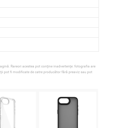
agină. Rareori acestea pot conţine inadvertenţe: fotografia are
ţii pot fi modificate de catre producător fără preaviz sau pot