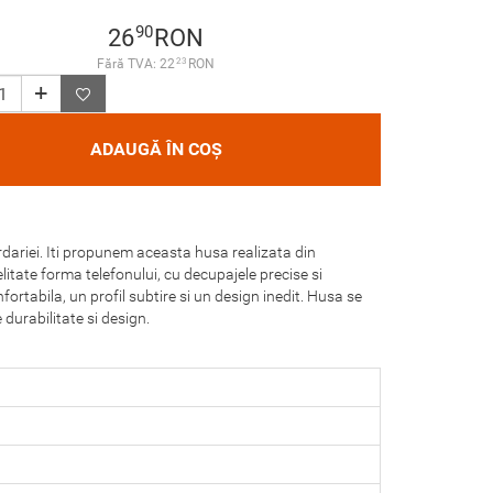
90
26
RON
23
Fără TVA: 22
RON
ADAUGĂ ÎN COȘ
urdariei. Iti propunem aceasta husa realizata din
itate forma telefonului, cu decupajele precise si
ortabila, un profil subtire si un design inedit. Husa se
durabilitate si design.