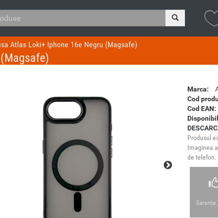
sa Atlas Loki+ Iphone 16e Negru (Magsafe)
 (Magsafe)
Marca:
Cod produ
Cod EAN:
Disponibil
DESCARC
Produsul es
Imaginea ar
de telefon.
Garantie 