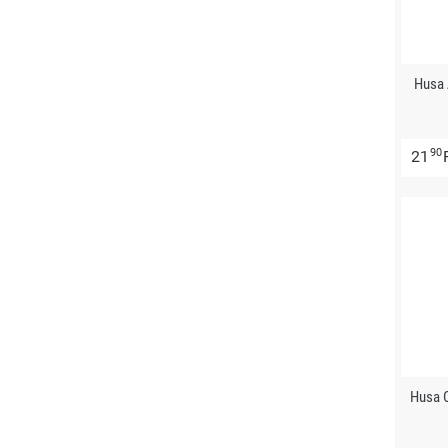
Husa 
90
21
Husa 