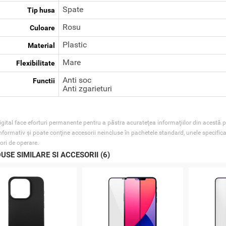
Spate
Tip husa
Rosu
Culoare
Plastic
Material
Mare
Flexibilitate
Anti soc
Functii
Anti zgarieturi
gital face eforturi permanente pentru a păstra acurateţea informaţiilor din acestă p
nformativ şi poate conţine accesorii neincluse în pachetele standard, unele specifica
ori de operare.
USE SIMILARE SI ACCESORII (6)