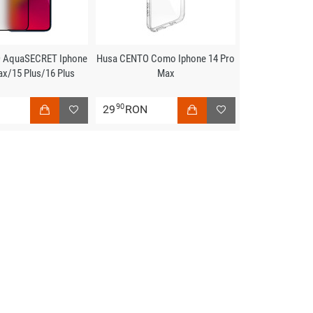
O AquaSECRET Iphone
Husa CENTO Como Iphone 14 Pro
ax/15 Plus/16 Plus
Max
90
N
29
RON