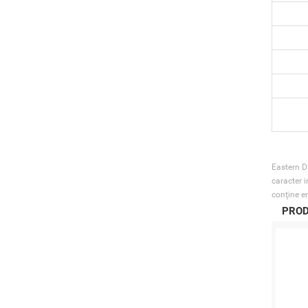
Eastern Di
caracter i
conţine er
PROD