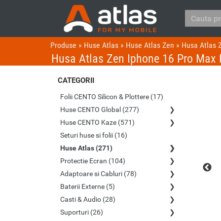
Produse
»
Huse Atlas
»
Huse Atlas Zen
»
Husa Atlas 
Husa Atlas Zen Iphone 16 Pro Max
CATEGORII
Folii CENTO Silicon & Plottere (17)
Huse CENTO Global (277)
Huse CENTO Kaze (571)
Seturi huse si folii (16)
Huse Atlas (271)
Protectie Ecran (104)
Adaptoare si Cabluri (78)
Baterii Externe (5)
Casti & Audio (28)
Suporturi (26)