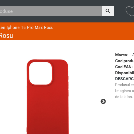
Zen Iphone 16 Pro Max Rosu
 Rosu
Marca:
Cod produ
Cod EAN:
Disponibil
DESCARC
Produsul es
Imaginea ar
de telefon.