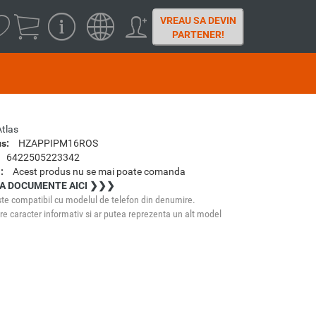
VREAU SA DEVIN
PARTENER!
Atlas
s:
HZAPPIPM16ROS
6422505223342
:
Acest produs nu se mai poate comanda
A DOCUMENTE AICI ❯❯❯
te compatibil cu modelul de telefon din denumire.
e caracter informativ si ar putea reprezenta un alt model