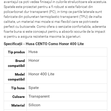
avantajul ca poti vedea finisajul in culorile stralucitoare ale acestuia.
Spatele este proiectat pentru a fi robust si este fabricat din
policarbonat dur transparent (PC), in timp ce partile laterale sunt
fabricate din poliuretan termoplastic transparent (TPU) de inalta
calitate, un material mai moale si mai flexibil care se potriveste
perfect cu butoanele. Como ofera o senzatie confortabila, aderenta
foarte buna si este conceput pentru a absorbi socurile de la impact
si pentru a asigura rezistenta maxima la zgarieturi.
Specificații - Husa CENTO Como Honor 400 Lite
Husa
Tip produs
Honor
Brand
compatibil
Honor 400 Lite
Model
compatibil
Spate
Tip husa
Transparent
Culoare
Silicon
Material