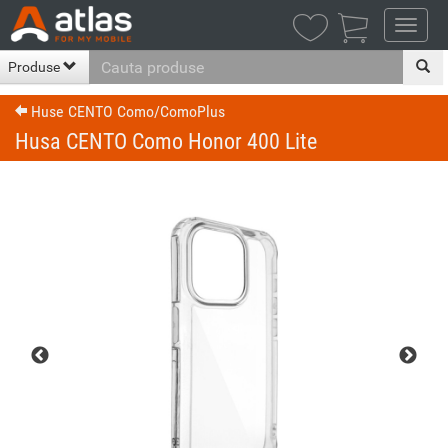

Produse
Huse CENTO Como/ComoPlus
Husa CENTO Como Honor 400 Lite