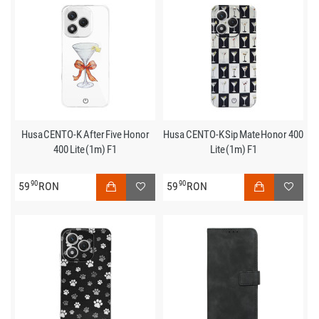
Husa CENTO-K After Five Honor
Husa CENTO-K Sip Mate Honor 400
400 Lite (1m) F1
Lite (1m) F1
90
90
59
RON
59
RON