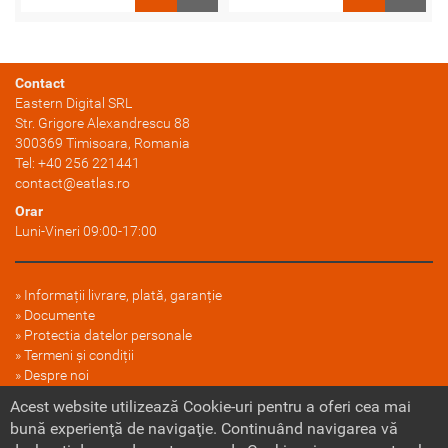
Contact
Eastern Digital SRL
Str. Grigore Alexandrescu 88
300369
Timisoara
, Romania
Tel:
+40 256 221441
contact@eatlas.ro
Orar
Luni-Vineri 09:00-17:00
Informații livrare, plată, garanție
Documente
Protectia datelor personale
Termeni și condiții
Despre noi
FAQ
Acest website utilizează Cookie-uri pentru a oferi cea mai
Politica cookie
bună experienţă de navigaţie. Continuând navigarea vă