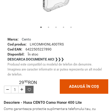
Marca:
Cento
Cod produs:
LHCOMHONL400TRS
Cod EAN:
6422505227890
Disponibil:
În stoc
DESCARCA DOCUMENTE AICI ❯❯❯
Produsul este compatibil cu modelul de telefon din denumire.
Imaginea are caracter informativ si ar putea reprezenta un alt model
de telefon.
90
29
RON
ADAUGĂ ÎN COȘ
Descriere - Husa CENTO Como Honor 400 Lite
Como garanteaza protectie suplimentara telefonului tau, cu