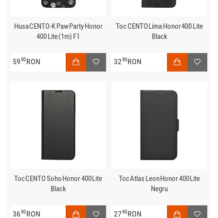
Husa CENTO-K Paw Party Honor
Toc CENTO Lima Honor 400 Lite
400 Lite (1m) F1
Black
90
90
59
RON
32
RON
Toc CENTO Soho Honor 400 Lite
Toc Atlas Leon Honor 400 Lite
Black
Negru
90
90
36
RON
27
RON