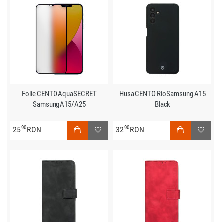
Folie CENTO AquaSECRET
Husa CENTO Rio Samsung A15
Samsung A15/A25
Black
90
90
25
RON
32
RON