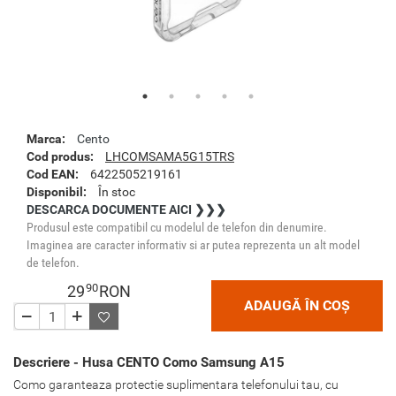
Marca:
Cento
Cod produs:
LHCOMSAMA5G15TRS
Cod EAN:
6422505219161
Disponibil:
În stoc
DESCARCA DOCUMENTE AICI ❯❯❯
Produsul este compatibil cu modelul de telefon din denumire.
Imaginea are caracter informativ si ar putea reprezenta un alt model
de telefon.
90
29
RON
ADAUGĂ ÎN COȘ
Descriere - Husa CENTO Como Samsung A15
Como garanteaza protectie suplimentara telefonului tau, cu