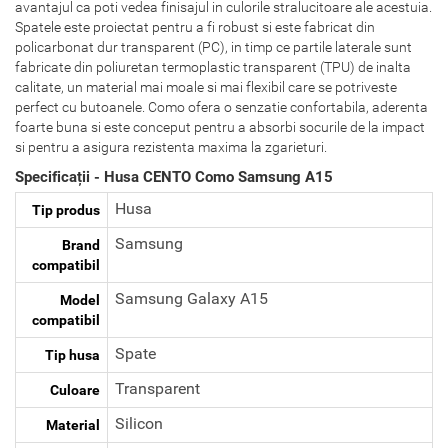
avantajul ca poti vedea finisajul in culorile stralucitoare ale acestuia.
Spatele este proiectat pentru a fi robust si este fabricat din
policarbonat dur transparent (PC), in timp ce partile laterale sunt
fabricate din poliuretan termoplastic transparent (TPU) de inalta
calitate, un material mai moale si mai flexibil care se potriveste
perfect cu butoanele. Como ofera o senzatie confortabila, aderenta
foarte buna si este conceput pentru a absorbi socurile de la impact
si pentru a asigura rezistenta maxima la zgarieturi.
Specificații - Husa CENTO Como Samsung A15
Husa
Tip produs
Samsung
Brand
compatibil
Samsung Galaxy A15
Model
compatibil
Spate
Tip husa
Transparent
Culoare
Silicon
Material