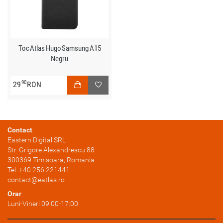
Toc Atlas Hugo Samsung A15
Negru
90
29
RON
Contact
Eastern Digital SRL
Str. Grigore Alexandrescu 88
300369
Timisoara
, Romania
Tel:
+40 256 221441
contact@eatlas.ro
Orar
Luni-Vineri 09:00-17:00