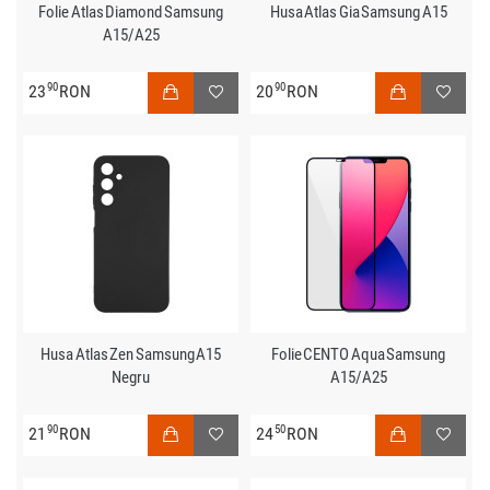
Folie Atlas Diamond Samsung
Husa Atlas Gia Samsung A15
A15/A25
90
90
23
RON
20
RON
Husa Atlas Zen Samsung A15
Folie CENTO Aqua Samsung
Negru
A15/A25
90
50
21
RON
24
RON