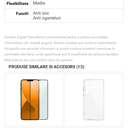
Medie
Flexibilitate
Anti soc
Functii
Anti zgarieturi
Eastern Digital face eforturi permanente pentru a păstra acurateţea
informaţiilor din acestă pagină. Rareori acestea pot conţine inadvertenţe:
fotografia are caracter informativ şi poate conţine accesorii neincluse în
pachetele standard, unele specificaţii pot fi modificate de catre producător
fără preaviz sau pot conţine erori de operare.
PRODUSE SIMILARE SI ACCESORII (13)