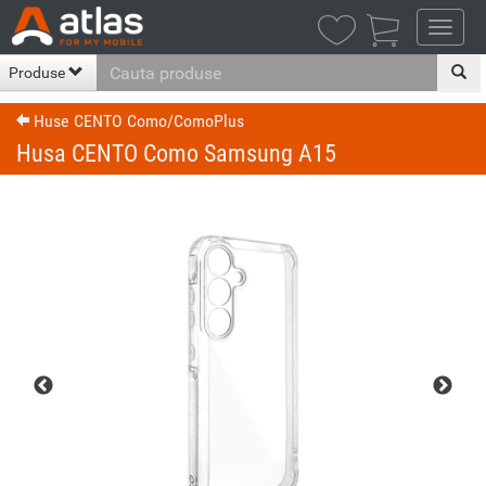

Produse
Huse CENTO Como/ComoPlus
Husa CENTO Como Samsung A15