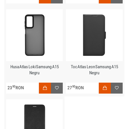
Husa Atlas Loki Samsung A15
Toc Atlas Leon Samsung A15
Negru
Negru
90
90
23
RON
27
RON