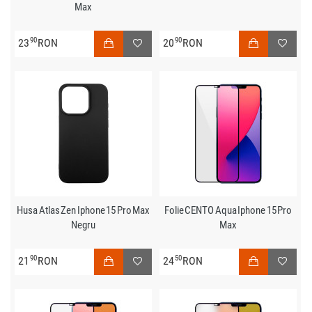
Max
90
90
23
RON
20
RON
Husa Atlas Zen Iphone 15 Pro Max
Folie CENTO Aqua Iphone 15 Pro
Negru
Max
90
50
21
RON
24
RON