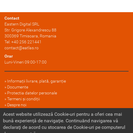
Contact
Eastern Digital SRL
Str. Grigore Alexandrescu 88
300369
Timisoara
, Romania
Tel:
+40 256 221441
contact@eatlas.ro
Orar
Luni-Vineri 09:00-17:00
Informații livrare, plată, garanție
Documente
Protectia datelor personale
Termeni și condiții
Despre noi
FAQ
Acest website utilizează Cookie-uri pentru a oferi cea mai
Politica cookie
bună experienţă de navigaţie. Continuând navigarea vă
declaraţi de acord cu stocarea de Cookie-uri pe computerul