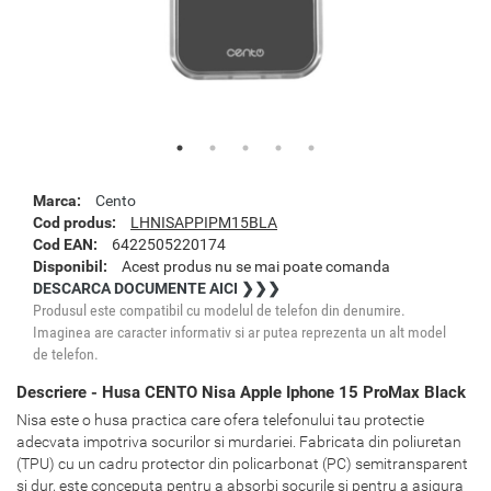
Marca:
Cento
Cod produs:
LHNISAPPIPM15BLA
Cod EAN:
6422505220174
Disponibil:
Acest produs nu se mai poate comanda
DESCARCA DOCUMENTE AICI ❯❯❯
Produsul este compatibil cu modelul de telefon din denumire.
Imaginea are caracter informativ si ar putea reprezenta un alt model
de telefon.
Descriere - Husa CENTO Nisa Apple Iphone 15 ProMax Black
Nisa este o husa practica care ofera telefonului tau protectie
adecvata impotriva socurilor si murdariei. Fabricata din poliuretan
(TPU) cu un cadru protector din policarbonat (PC) semitransparent
si dur, este conceputa pentru a absorbi socurile si pentru a asigura