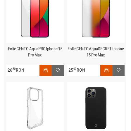
Folie CENTO AquaPRO Iphone 15
Folie CENTO AquaSECRET Iphone
Pro Max
15 Pro Max
50
90
26
RON
25
RON