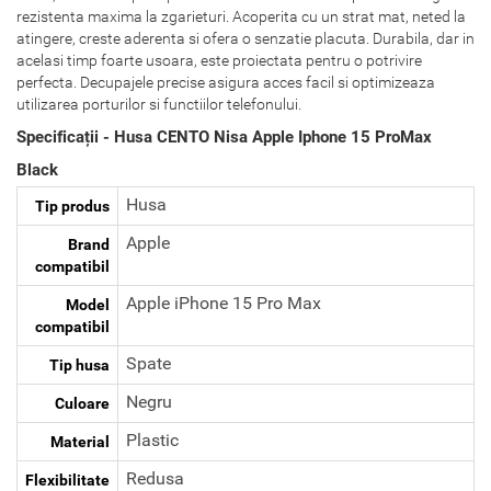
rezistenta maxima la zgarieturi. Acoperita cu un strat mat, neted la
atingere, creste aderenta si ofera o senzatie placuta. Durabila, dar in
acelasi timp foarte usoara, este proiectata pentru o potrivire
perfecta. Decupajele precise asigura acces facil si optimizeaza
utilizarea porturilor si functiilor telefonului.
Specificații - Husa CENTO Nisa Apple Iphone 15 ProMax
Black
Husa
Tip produs
Apple
Brand
compatibil
Apple iPhone 15 Pro Max
Model
compatibil
Spate
Tip husa
Negru
Culoare
Plastic
Material
Redusa
Flexibilitate