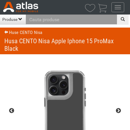

Produse
Huse CENTO Nisa
Husa CENTO Nisa Apple Iphone 15 ProMax
Black