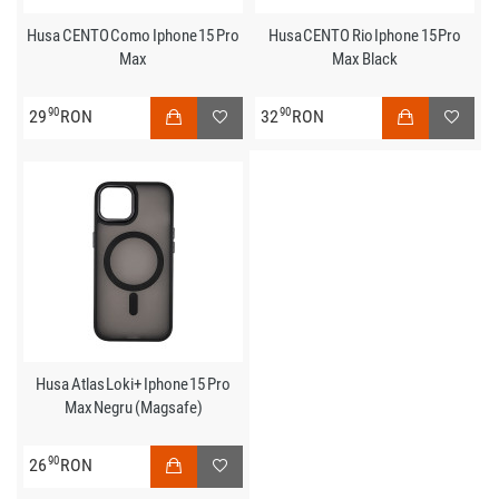
Husa CENTO Como Iphone 15 Pro
Husa CENTO Rio Iphone 15 Pro
Max
Max Black
90
90
29
RON
32
RON
Husa Atlas Loki+ Iphone 15 Pro
Max Negru (Magsafe)
90
26
RON