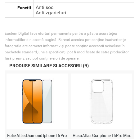
Anti soc
Functii
Anti zgarieturi
Eastern Digital face eforturi permanente pentru a păstra acurateţea
informaţiilor din acestă pagină. Rareori acestea pot conţine inadvertenţe:
fotografia are caracter informativ şi poate conţine accesorii neincluse în
pachetele standard, unele specificaţii pot fi modificate de catre producător
fără preaviz sau pot conţine erori de operare.
PRODUSE SIMILARE SI ACCESORII (9)
Folie Atlas Diamond Iphone 15 Pro
Husa Atlas Gia Iphone 15 Pro Max