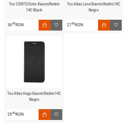
Toc CENTO Soho Xiaomi Redmi
Toc Atlas Leon Xiaomi Redmi 14C
14C Black
Negru
90
90
36
RON
27
RON
Toc Atlas Hugo Xiaomi Redmi 14C
Negru
90
29
RON