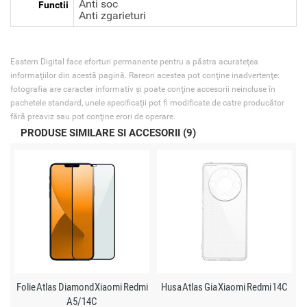
Anti soc
Functii
Anti zgarieturi
Eastern Digital face eforturi permanente pentru a păstra acurateţea
informaţiilor din acestă pagină. Rareori acestea pot conţine inadvertenţe:
fotografia are caracter informativ şi poate conţine accesorii neincluse în
pachetele standard, unele specificaţii pot fi modificate de catre producător
fără preaviz sau pot conţine erori de operare.
PRODUSE SIMILARE SI ACCESORII (9)
Folie Atlas Diamond Xiaomi Redmi
Husa Atlas Gia Xiaomi Redmi 14C
A5/14C