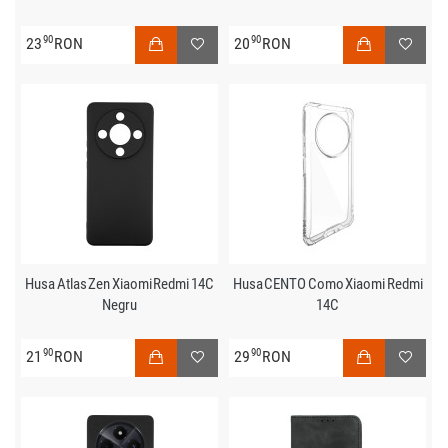
90
90
23
RON
20
RON
Husa Atlas Zen Xiaomi Redmi 14C
Husa CENTO Como Xiaomi Redmi
Negru
14C
90
90
21
RON
29
RON