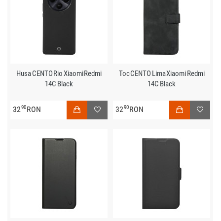
Husa CENTO Rio Xiaomi Redmi
Toc CENTO Lima Xiaomi Redmi
14C Black
14C Black
90
90
32
RON
32
RON