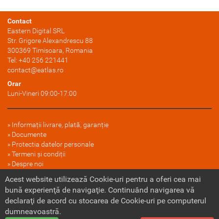
Contact
Eastern Digital SRL
Str. Grigore Alexandrescu 88
300369
Timisoara
, Romania
Tel:
+40 256 221441
contact@eatlas.ro
Orar
Luni-Vineri 09:00-17:00
Informații livrare, plată, garanție
Documente
Protectia datelor personale
Termeni și condiții
Despre noi
FAQ
Acest website utilizează Cookie-uri pentru a oferi cea mai
Politica cookie
bună experienţă de navigaţie. Continuând navigarea vă
declaraţi de acord cu stocarea de Cookie-uri pe computerul
dumneavoastră.