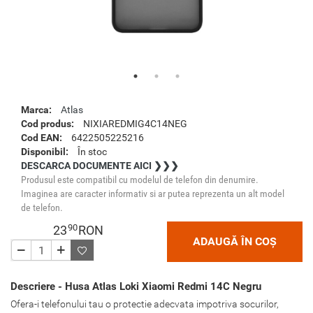
Marca:
Atlas
Cod produs:
NIXIAREDMIG4C14NEG
Cod EAN:
6422505225216
Disponibil:
În stoc
DESCARCA DOCUMENTE AICI ❯❯❯
Produsul este compatibil cu modelul de telefon din denumire.
Imaginea are caracter informativ si ar putea reprezenta un alt model
de telefon.
90
23
RON
ADAUGĂ ÎN COȘ
Descriere - Husa Atlas Loki Xiaomi Redmi 14C Negru
Ofera-i telefonului tau o protectie adecvata impotriva socurilor,