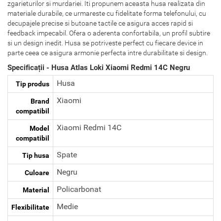
zgarieturilor si murdariei. Iti propunem aceasta husa realizata din
materiale durabile, ce urmareste cu fidelitate forma telefonului, cu
decupajele precise si butoane tactile ce asigura acces rapid si
feedback impecabil. Ofera o aderenta confortabila, un profil subtire
si un design inedit. Husa se potriveste perfect cu fiecare device in
parte ceea ce asigura armonie perfecta intre durabilitate si design.
Specificații - Husa Atlas Loki Xiaomi Redmi 14C Negru
Husa
Tip produs
Xiaomi
Brand
compatibil
Xiaomi Redmi 14C
Model
compatibil
Spate
Tip husa
Negru
Culoare
Policarbonat
Material
Medie
Flexibilitate