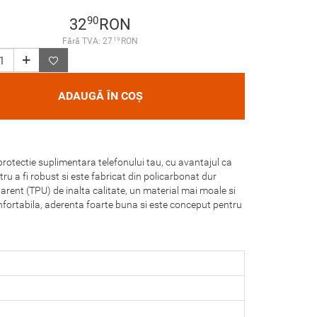
90
32
RON
19
Fără TVA: 27
RON
ADAUGĂ ÎN COȘ
otectie suplimentara telefonului tau, cu avantajul ca
tru a fi robust si este fabricat din policarbonat dur
arent (TPU) de inalta calitate, un material mai moale si
nfortabila, aderenta foarte buna si este conceput pentru
.