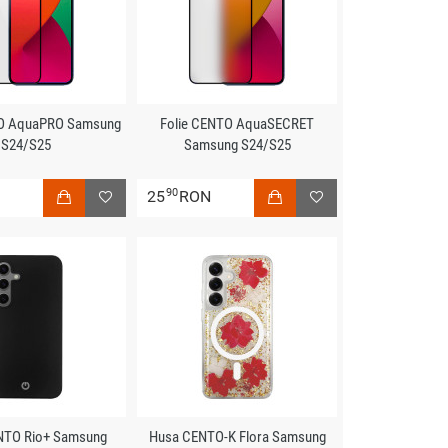
TO AquaPRO Samsung
Folie CENTO AquaSECRET
S24/S25
Samsung S24/S25
90
N
25
RON
NTO Rio+ Samsung
Husa CENTO-K Flora Samsung