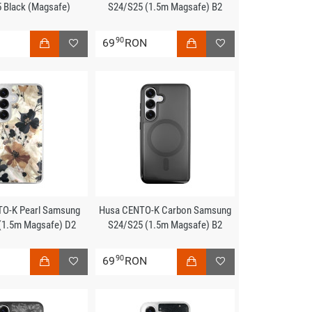
 Black (Magsafe)
S24/S25 (1.5m Magsafe) B2
90
N
69
RON
O-K Pearl Samsung
Husa CENTO-K Carbon Samsung
(1.5m Magsafe) D2
S24/S25 (1.5m Magsafe) B2
90
N
69
RON