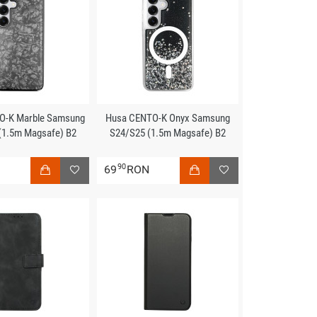
O-K Marble Samsung
Husa CENTO-K Onyx Samsung
(1.5m Magsafe) B2
S24/S25 (1.5m Magsafe) B2
90
N
69
RON