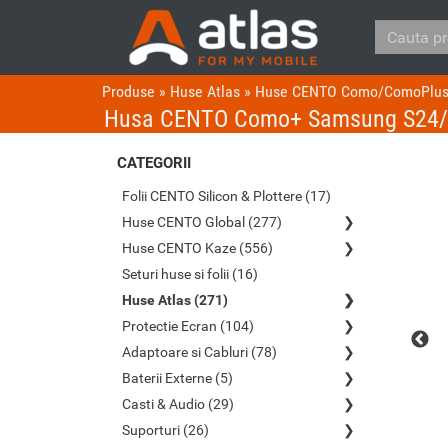
Produse
»
Huse Atlas
»
Huse CENTO Como/ComoPlu
Husa CENTO Como+ Samsung S24/
CATEGORII
Folii CENTO Silicon & Plottere (17)
Huse CENTO Global (277)
Huse CENTO Kaze (556)
Seturi huse si folii (16)
Huse Atlas (271)
Protectie Ecran (104)
Adaptoare si Cabluri (78)
Baterii Externe (5)
Casti & Audio (29)
Suporturi (26)