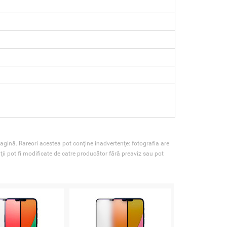
agină. Rareori acestea pot conţine inadvertenţe: fotografia are
ţii pot fi modificate de catre producător fără preaviz sau pot