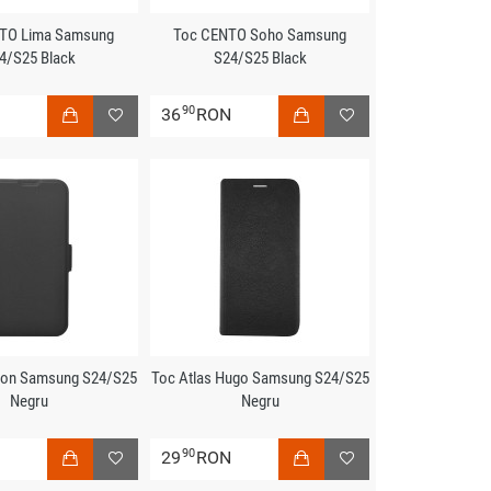
TO Lima Samsung
Toc CENTO Soho Samsung
4/S25 Black
S24/S25 Black
90
N
36
RON
eon Samsung S24/S25
Toc Atlas Hugo Samsung S24/S25
Negru
Negru
90
N
29
RON