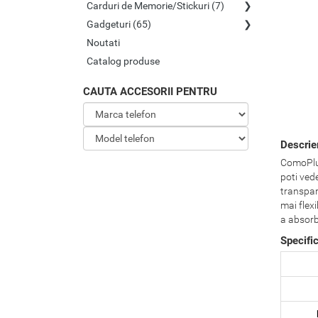
Carduri de Memorie/Stickuri (7)
Gadgeturi (65)
Noutati
Catalog produse
CAUTA ACCESORII PENTRU
Descri
ComoPlus
poti vede
transpar
mai flex
a absorb
Specifi