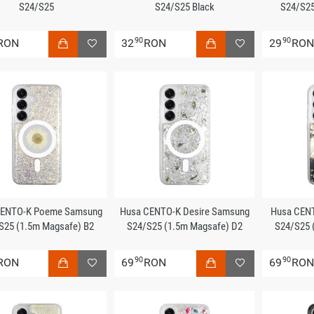
S24/S25
S24/S25 Black
S24/S25
90
90
RON
32
RON
29
RO
CENTO-K Poeme Samsung
Husa CENTO-K Desire Samsung
Husa CENT
S25 (1.5m Magsafe) B2
S24/S25 (1.5m Magsafe) D2
S24/S25 
90
90
RON
69
RON
69
RO