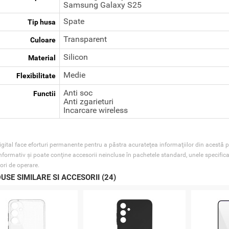
Samsung Galaxy S25
Spate
Tip husa
Transparent
Culoare
Silicon
Material
Medie
Flexibilitate
Anti soc
Functii
Anti zgarieturi
Incarcare wireless
gital face eforturi permanente pentru a păstra acurateţea informaţiilor din acestă p
nformativ şi poate conţine accesorii neincluse în pachetele standard, unele specifica
ori de operare.
USE SIMILARE SI ACCESORII (24)