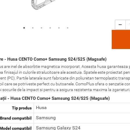
ere - Husa CENTO Como+ Samsung S24/S25 (Magsafe)
 are inel de absorbtie magnetica incorporat. Aceasta husa garanteaza pr
a finisajul in culorile stralucitoare ale acestuia. Spatele este proiectat pen
ent (PC). Partile laterale sunt fabricate din poliuretan termoplastic transp
ibil care se potriveste perfect cu butoanele. ComoPlus ofera o senzatie co
i socurile de la impact si pentru a asigura rezistenta maxima la zgarieturi
cații - Husa CENTO Como+ Samsung S24/S25 (Magsafe)
Husa
Tip produs
Samsung
Brand compatibil
Samsung Galaxy S24
Model compatibil