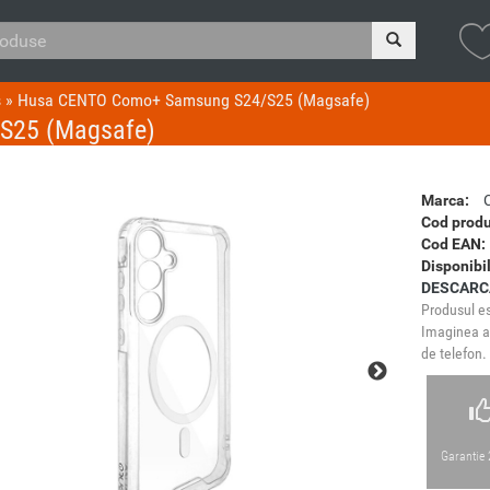
s
»
Husa CENTO Como+ Samsung S24/S25 (Magsafe)
S25 (Magsafe)
Marca:
Cod produ
Cod EAN:
Disponibil
DESCARC
Produsul es
Imaginea ar
de telefon.
Garantie 