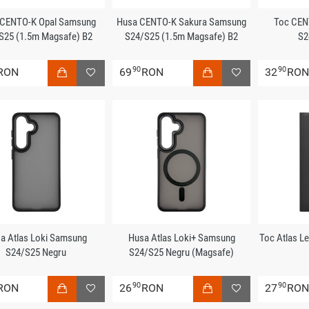
 CENTO-K Opal Samsung
Husa CENTO-K Sakura Samsung
Toc CEN
S25 (1.5m Magsafe) B2
S24/S25 (1.5m Magsafe) B2
S2
90
90
RON
69
RON
32
RO
a Atlas Loki Samsung
Husa Atlas Loki+ Samsung
Toc Atlas L
S24/S25 Negru
S24/S25 Negru (Magsafe)
90
90
RON
26
RON
27
RO