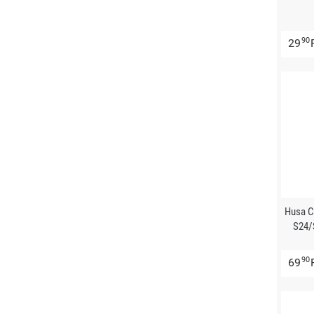
90
29
Husa 
S24/
90
69