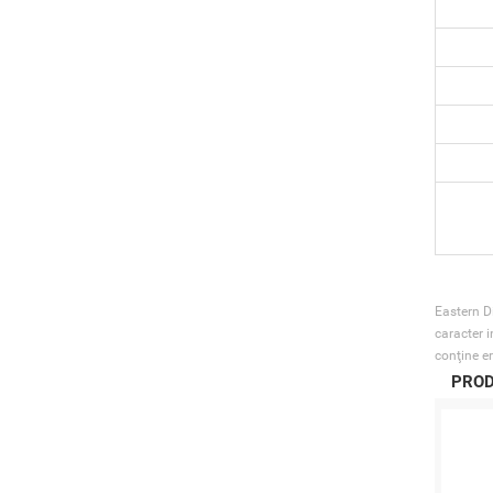
Eastern Di
caracter i
conţine er
PROD