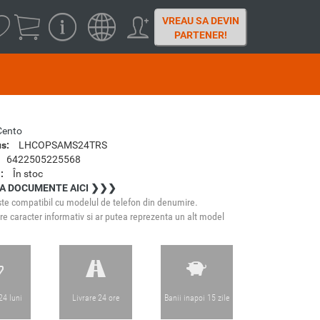
VREAU SA DEVIN
PARTENER!
Cento
s:
LHCOPSAMS24TRS
6422505225568
:
În stoc
A DOCUMENTE AICI ❯❯❯
te compatibil cu modelul de telefon din denumire.
e caracter informativ si ar putea reprezenta un alt model
24 luni
Livrare 24 ore
Banii inapoi 15 zile