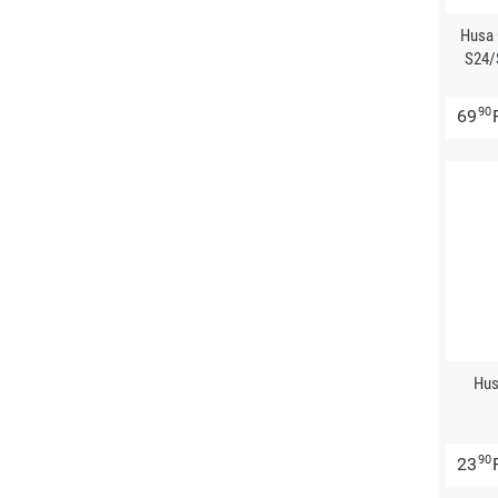
Husa
S24/
90
69
Hus
90
23