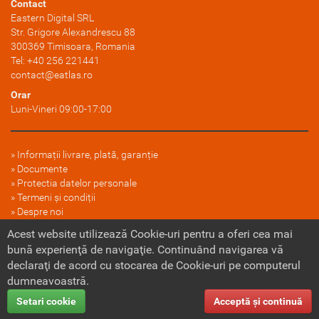
Contact
Eastern Digital SRL
Str. Grigore Alexandrescu 88
300369
Timisoara
, Romania
Tel:
+40 256 221441
contact@eatlas.ro
Orar
Luni-Vineri 09:00-17:00
Informații livrare, plată, garanție
Documente
Protectia datelor personale
Termeni și condiții
Despre noi
FAQ
Acest website utilizează Cookie-uri pentru a oferi cea mai
Politica cookie
bună experienţă de navigaţie. Continuând navigarea vă
declaraţi de acord cu stocarea de Cookie-uri pe computerul
dumneavoastră.
Setari cookie
Acceptă şi continuă
Copyright © 2026
Eastern Digital