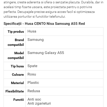
atingere, creste aderenta si ofera o senzatie placuta. Durabila, dar in
acelasi timp foarte usoara, este proiectata pentru o potrivire
perfecta. Decupajele precise asigura acces facil si optimizeaza
utilizarea porturilor si functiilor telefonului.
Specificații - Husa CENTO Nisa Samsung A55 Red
Husa
Tip produs
Samsung
Brand
compatibil
Samsung Galaxy A55
Model
compatibil
Spate
Tip husa
Rosu
Culoare
Plastic
Material
Redusa
Flexibilitate
Anti soc
Functii
Anti zgarieturi