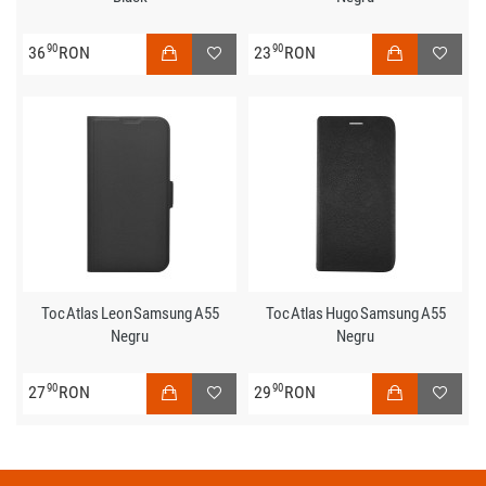
90
90
36
RON
23
RON
Toc Atlas Leon Samsung A55
Toc Atlas Hugo Samsung A55
Negru
Negru
90
90
27
RON
29
RON