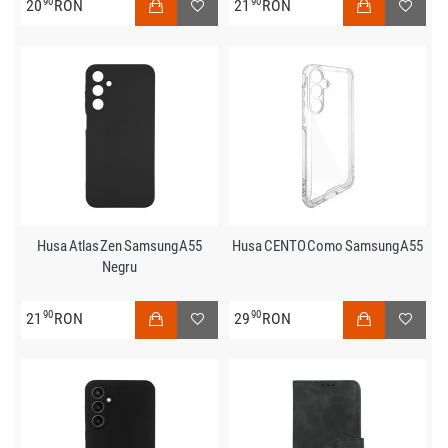
90
90
20
RON
21
RON
Husa Atlas Zen Samsung A55
Husa CENTO Como Samsung A55
Negru
90
90
21
RON
29
RON