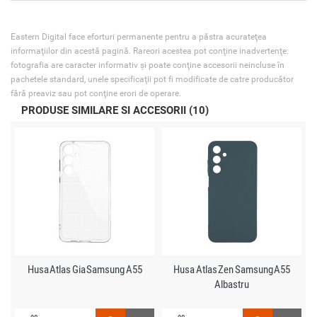
Eastern Digital face eforturi permanente pentru a păstra acurateţea
informaţiilor din acestă pagină. Rareori acestea pot conţine inadvertenţe:
fotografia are caracter informativ şi poate conţine accesorii neincluse în
pachetele standard, unele specificaţii pot fi modificate de catre producător
fără preaviz sau pot conţine erori de operare.
PRODUSE SIMILARE SI ACCESORII (10)
Husa Atlas Gia Samsung A55
Husa Atlas Zen Samsung A55
Albastru