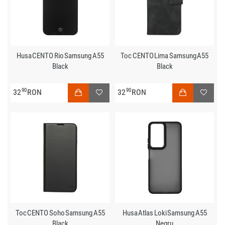
Husa CENTO Rio Samsung A55
Toc CENTO Lima Samsung A55
Black
Black
90
90
32
RON
32
RON
Toc CENTO Soho Samsung A55
Husa Atlas Loki Samsung A55
Black
Negru