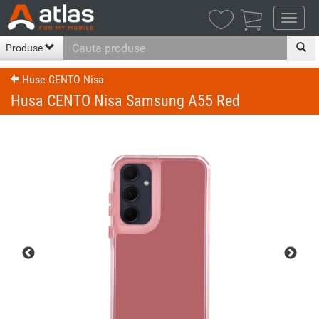

Produse
Huse CENTO Nisa
Husa CENTO Nisa Samsung A55 Red