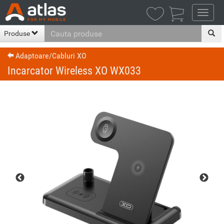

Produse
Adaptoare/Cabluri XO
Incarcator Wireless XO WX033