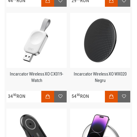
44
RON
29
RON
Incarcator Wireless XO CX019-
Incarcator Wireless XO WX020
Watch
Negru
90
90
34
RON
54
RON