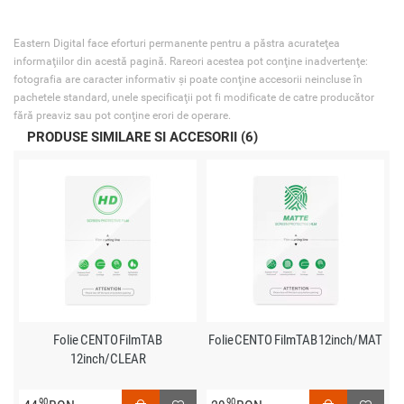
Eastern Digital face eforturi permanente pentru a păstra acurateţea
informaţiilor din acestă pagină. Rareori acestea pot conţine inadvertenţe:
fotografia are caracter informativ şi poate conţine accesorii neincluse în
pachetele standard, unele specificaţii pot fi modificate de catre producător
fără preaviz sau pot conţine erori de operare.
PRODUSE SIMILARE SI ACCESORII (6)
Folie CENTO FilmTAB
Folie CENTO FilmTAB 12inch/MAT
12inch/CLEAR
90
90