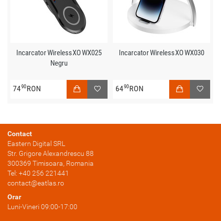
Incarcator Wireless XO WX025
Incarcator Wireless XO WX030
Negru
90
90
74
RON
64
RON
Contact
Eastern Digital SRL
Str. Grigore Alexandrescu 88
300369
Timisoara
, Romania
Tel:
+40 256 221441
contact@eatlas.ro
Orar
Luni-Vineri 09:00-17:00