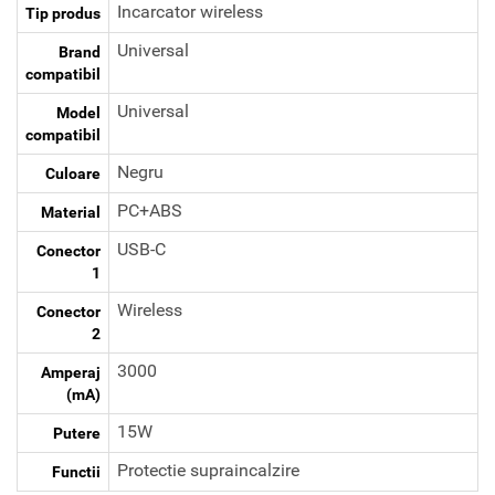
Incarcator wireless
Tip produs
Universal
Brand
compatibil
Universal
Model
compatibil
Negru
Culoare
PC+ABS
Material
USB-C
Conector
1
Wireless
Conector
2
3000
Amperaj
(mA)
15W
Putere
Protectie supraincalzire
Functii