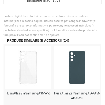
Inchidere magnetica
Eastern Digital face eforturi permanente pentru a păstra acurateţea
informaţiilor din acestă pagină. Rareori acestea pot conţine inadvertenţe:
fotografia are caracter informativ şi poate conţine accesorii neincluse în
pachetele standard, unele specificaţii pot fi modificate de catre producător
fără preaviz sau pot conţine erori de operare.
PRODUSE SIMILARE SI ACCESORII (24)
Husa Atlas Gia Samsung A36/A56
Husa Atlas Zen Samsung A36/A56
Albastru