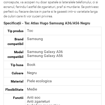
concepute, va acoperi nu doar spatele si lateralele telefonului, ci si
ecranul, ferindu-l astfel de zgarieturi, praf si murdarie. Se potrivesc
perfect cu fiecare device in parte si le gasesti intr-o varietate larga
de culori care iti vor cuceri privirea.
Specificații - Toc Atlas Hugo Samsung A36/A56 Negru
Toc
Tip produs
Samsung
Brand
compatibil
Samsung Galaxy A36
Model
Samsung Galaxy A56
compatibil
Book
Tip husa
Negru
Culoare
Piele ecologica
Material
Medie
Flexibilitate
Anti soc
Functii
Anti zgarieturi