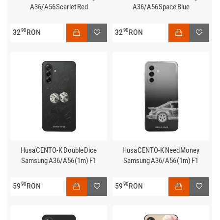
A36/A56 Scarlet Red
A36/A56 Space Blue
90
90
32
RON
32
RON
Husa CENTO-K Double Dice
Husa CENTO-K Need Money
Samsung A36/A56 (1m) F1
Samsung A36/A56 (1m) F1
90
90
59
RON
59
RON