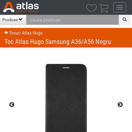

Produse
Tocuri Atlas Hugo
Toc Atlas Hugo Samsung A36/A56 Negru