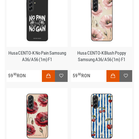
Husa CENTO-K No Pain Samsung
Husa CENTO-K Blush Poppy
A36/A56 (1m) F1
Samsung A36/A56 (1m) F1
90
90
59
RON
59
RON