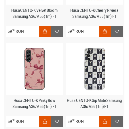
Husa CENTO-K Velvet Bloom
Husa CENTO-K Cherry Riviera
Samsung A36/A56 (1m) F1
Samsung A36/A56 (1m) F1
90
90
59
RON
59
RON
Husa CENTO-K Pinky Bow
Husa CENTO-K Sip Mate Samsung
Samsung A36/A56 (1m) F1
A36/A56 (1m) F1
90
90
59
RON
59
RON