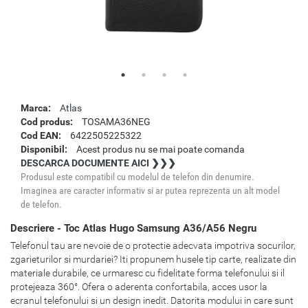
Marca:
Atlas
Cod produs:
TOSAMA36NEG
Cod EAN:
6422505225322
Disponibil:
Acest produs nu se mai poate comanda
DESCARCA DOCUMENTE AICI ❯❯❯
Produsul este compatibil cu modelul de telefon din denumire.
Imaginea are caracter informativ si ar putea reprezenta un alt model
de telefon.
Descriere - Toc Atlas Hugo Samsung A36/A56 Negru
Telefonul tau are nevoie de o protectie adecvata impotriva socurilor,
zgarieturilor si murdariei? Iti propunem husele tip carte, realizate din
materiale durabile, ce urmaresc cu fidelitate forma telefonului si il
protejeaza 360°. Ofera o aderenta confortabila, acces usor la
ecranul telefonului si un design inedit. Datorita modului in care sunt