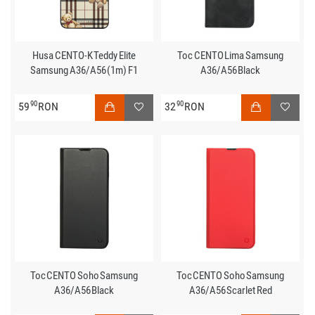
Husa CENTO-K Teddy Elite
Toc CENTO Lima Samsung
Samsung A36/A56 (1m) F1
A36/A56 Black
90
90
59
RON
32
RON
Toc CENTO Soho Samsung
Toc CENTO Soho Samsung
A36/A56 Black
A36/A56 Scarlet Red