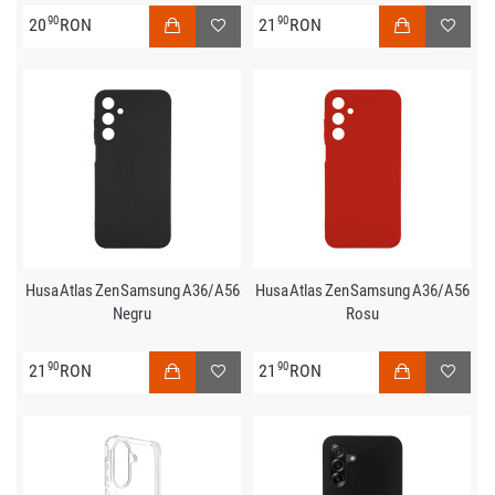
90
90
20
RON
21
RON
Husa Atlas Zen Samsung A36/A56
Husa Atlas Zen Samsung A36/A56
Negru
Rosu
90
90
21
RON
21
RON