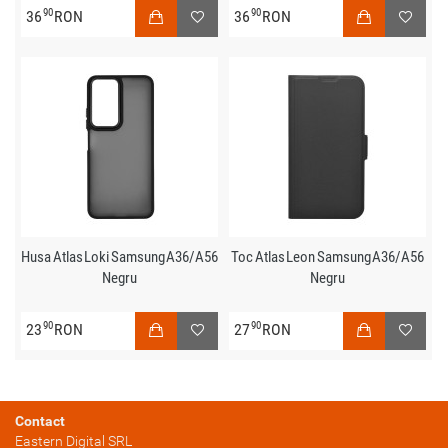
90
90
36
RON
36
RON
Husa Atlas Loki Samsung A36/A56
Toc Atlas Leon Samsung A36/A56
Negru
Negru
90
90
23
RON
27
RON
Contact
Eastern Digital SRL