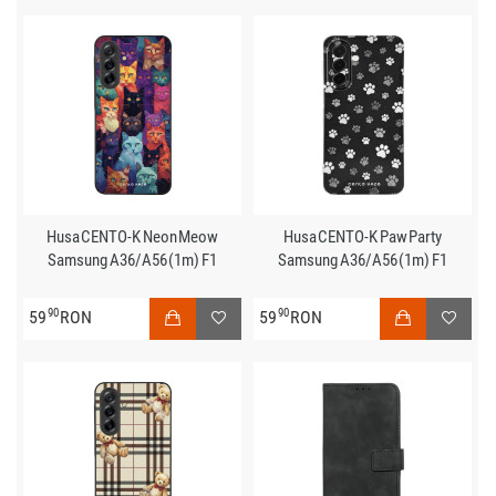
Husa CENTO-K Neon Meow
Husa CENTO-K Paw Party
Samsung A36/A56 (1m) F1
Samsung A36/A56 (1m) F1
90
90
59
RON
59
RON