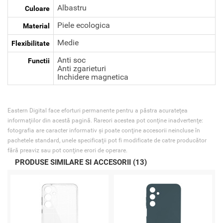
Albastru
Culoare
Piele ecologica
Material
Medie
Flexibilitate
Anti soc
Functii
Anti zgarieturi
Inchidere magnetica
Eastern Digital face eforturi permanente pentru a păstra acurateţea
informaţiilor din acestă pagină. Rareori acestea pot conţine inadvertenţe:
fotografia are caracter informativ şi poate conţine accesorii neincluse în
pachetele standard, unele specificaţii pot fi modificate de catre producător
fără preaviz sau pot conţine erori de operare.
PRODUSE SIMILARE SI ACCESORII (13)