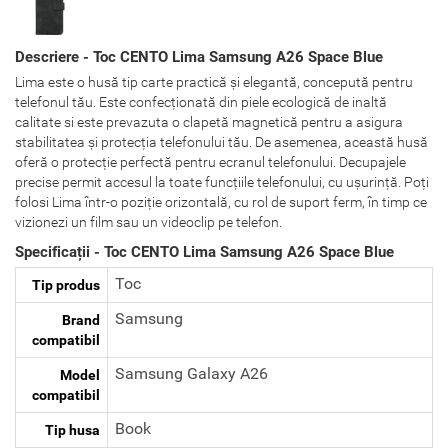
Descriere - Toc CENTO Lima Samsung A26 Space Blue
Lima este o husă tip carte practică și elegantă, concepută pentru
telefonul tău. Este confecționată din piele ecologică de inaltă
calitate si este prevazuta o clapetă magnetică pentru a asigura
stabilitatea și protecția telefonului tău. De asemenea, această husă
oferă o protecție perfectă pentru ecranul telefonului. Decupajele
precise permit accesul la toate funcțiile telefonului, cu ușurință. Poți
folosi Lima într-o poziție orizontală, cu rol de suport ferm, în timp ce
vizionezi un film sau un videoclip pe telefon.
Specificații - Toc CENTO Lima Samsung A26 Space Blue
Toc
Tip produs
Samsung
Brand
compatibil
Samsung Galaxy A26
Model
compatibil
Book
Tip husa