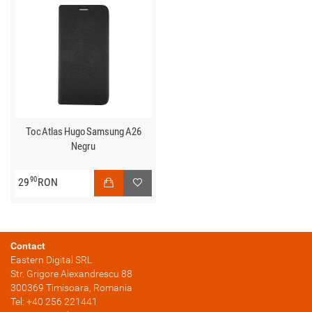
Toc Atlas Hugo Samsung A26
Negru
90
29
RON
Contact
Eastern Digital SRL
Str. Grigore Alexandrescu 88
300369
Timisoara
, Romania
Tel:
+40 256 221441