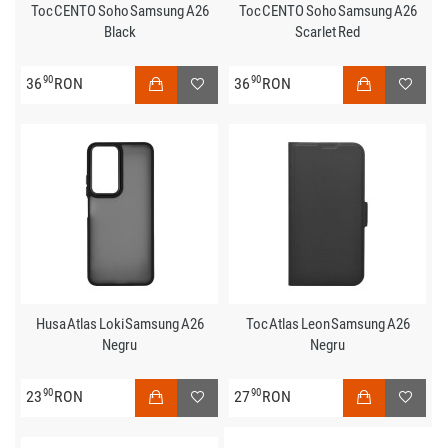
Toc CENTO Soho Samsung A26
Toc CENTO Soho Samsung A26
Black
Scarlet Red
90
90
36
RON
36
RON
Husa Atlas Loki Samsung A26
Toc Atlas Leon Samsung A26
Negru
Negru
90
90
23
RON
27
RON