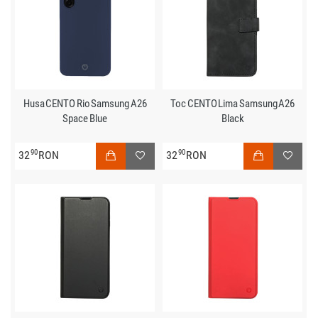
Husa CENTO Rio Samsung A26
Toc CENTO Lima Samsung A26
Space Blue
Black
90
90
32
RON
32
RON