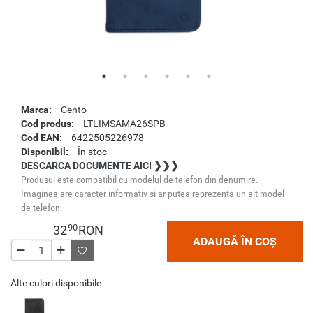
Marca:
Cento
Cod produs:
LTLIMSAMA26SPB
Cod EAN:
6422505226978
Disponibil:
În stoc
DESCARCA DOCUMENTE AICI ❯❯❯
Produsul este compatibil cu modelul de telefon din denumire.
Imaginea are caracter informativ si ar putea reprezenta un alt model
de telefon.
90
32
RON
ADAUGĂ ÎN COȘ
Alte culori disponibile