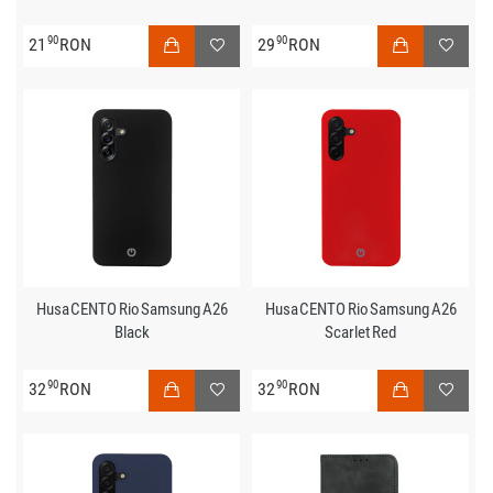
90
90
21
RON
29
RON
Husa CENTO Rio Samsung A26
Husa CENTO Rio Samsung A26
Black
Scarlet Red
90
90
32
RON
32
RON