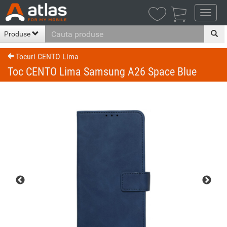

Produse
Tocuri CENTO Lima
Toc CENTO Lima Samsung A26 Space Blue