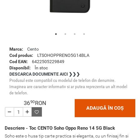
Marca:
Cento
Cod produs:
LTSOHOPPRENO5G14BLA
Cod EAN:
6422505229849
Disponibil:
În stoc
DESCARCA DOCUMENTE AICI ❯❯❯
Produsul este compatibil cu modelul de telefon din denumire.
Imaginea are caracter informativ si ar putea reprezenta un alt model
de telefon.
90
36
RON
ADAUGĂ ÎN COȘ
Descriere - Toc CENTO Soho Oppo Reno 14 5G Black
Soho este o husa tip carte practica si eleganta, cu un finisaj fin si