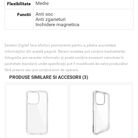
Medie
Flexibilitate
Anti soc
Functii
Anti zgarieturi
Inchidere magnetica
Eastern Digital face eforturi permanente pentru a păstra acurateţea
informaţiilor din acestă pagină. Rareori acestea pot conţine inadvertenţe:
fotografia are caracter informativ şi poate conţine accesorii neincluse în
pachetele standard, unele specificaţii pot fi modificate de catre producător
fără preaviz sau pot conţine erori de operare.
PRODUSE SIMILARE SI ACCESORII (3)