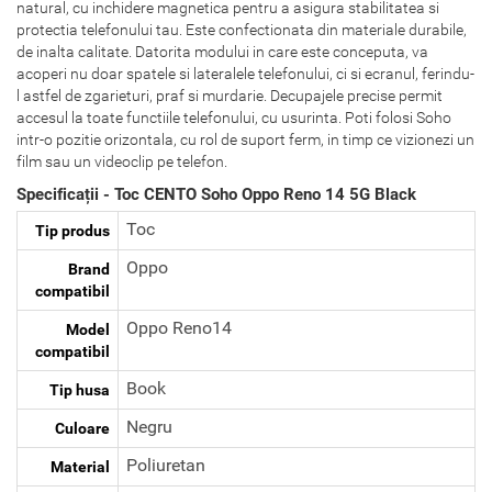
natural, cu inchidere magnetica pentru a asigura stabilitatea si
protectia telefonului tau. Este confectionata din materiale durabile,
de inalta calitate. Datorita modului in care este conceputa, va
acoperi nu doar spatele si lateralele telefonului, ci si ecranul, ferindu-
l astfel de zgarieturi, praf si murdarie. Decupajele precise permit
accesul la toate functiile telefonului, cu usurinta. Poti folosi Soho
intr-o pozitie orizontala, cu rol de suport ferm, in timp ce vizionezi un
film sau un videoclip pe telefon.
Specificații - Toc CENTO Soho Oppo Reno 14 5G Black
Toc
Tip produs
Oppo
Brand
compatibil
Oppo Reno14
Model
compatibil
Book
Tip husa
Negru
Culoare
Poliuretan
Material