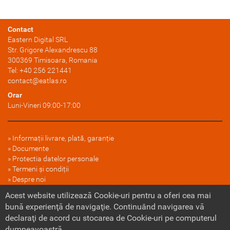
Contact
Eastern Digital SRL
Str. Grigore Alexandrescu 88
300369
Timisoara
, Romania
Tel:
+40 256 221441
contact@eatlas.ro
Orar
Luni-Vineri 09:00-17:00
Informații livrare, plată, garanție
Documente
Protectia datelor personale
Termeni și condiții
Despre noi
FAQ
Acest website utilizează Cookie-uri pentru a oferi cea mai
Politica cookie
bună experienţă de navigaţie. Continuând navigarea vă
declaraţi de acord cu stocarea de Cookie-uri pe computerul
dumneavoastră.