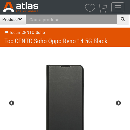

Produse
Tocuri CENTO Soho
Toc CENTO Soho Oppo Reno 14 5G Black