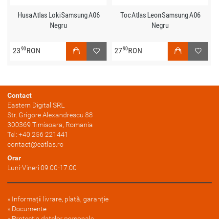
Husa Atlas Loki Samsung A06
Toc Atlas Leon Samsung A06
Negru
Negru
90
90
23
RON
27
RON
Contact
Eastern Digital SRL
Str. Grigore Alexandrescu 88
300369
Timisoara
, Romania
Tel:
+40 256 221441
contact@eatlas.ro
Orar
Luni-Vineri 09:00-17:00
Informații livrare, plată, garanție
Documente
Protectia datelor personale