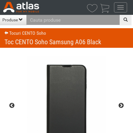

Produse
Tocuri CENTO Soho
Toc CENTO Soho Samsung A06 Black