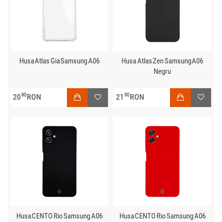
Husa Atlas Gia Samsung A06
Husa Atlas Zen Samsung A06
Negru
90
90
20
RON
21
RON
Husa CENTO Rio Samsung A06
Husa CENTO Rio Samsung A06