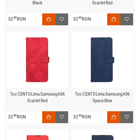
Black
Scarlet Red
90
90
32
RON
32
RON
Toc CENTO Lima Samsung A06
Toc CENTO Lima Samsung A06
Scarlet Red
Space Blue
90
90
32
RON
32
RON