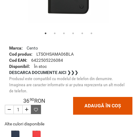
Marca:
Cento
Cod produs:
LTSOHSAMA06BLA
Cod EAN:
6422505226084
Disponibil:
În stoc
DESCARCA DOCUMENTE AICI ❯❯❯
Produsul este compatibil cu modelul de telefon din denumire.
Imaginea are caracter informativ si ar putea reprezenta un alt model
de telefon.
90
36
RON
ADAUGĂ ÎN COȘ
Alte culori disponibile