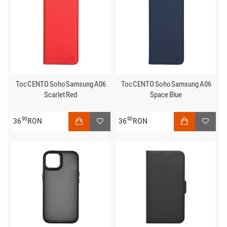
Toc CENTO Soho Samsung A06
Toc CENTO Soho Samsung A06
Scarlet Red
Space Blue
90
90
36
RON
36
RON