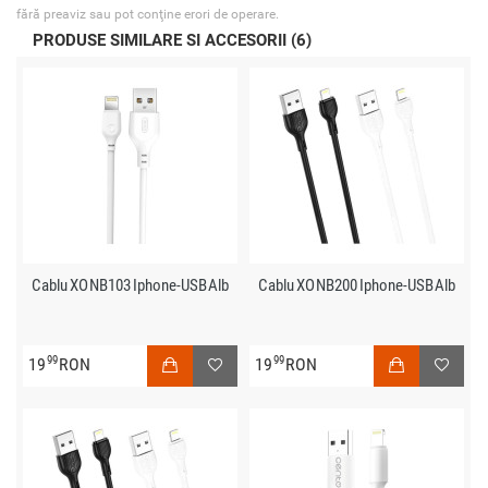
fără preaviz sau pot conţine erori de operare.
PRODUSE SIMILARE SI ACCESORII (6)
Cablu XO NB103 Iphone-USB Alb
Cablu XO NB200 Iphone-USB Alb
99
99
19
RON
19
RON