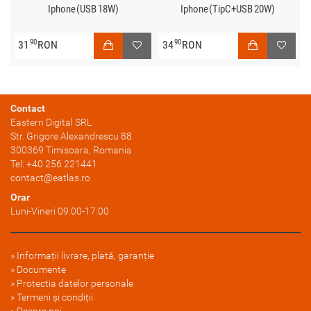
Iphone (USB 18W)
Iphone (TipC+USB 20W)
90
90
31
RON
34
RON
Contact
Eastern Digital SRL
Str. Grigore Alexandrescu 88
300369
Timisoara
, Romania
Tel:
+40 256 221441
contact@eatlas.ro
Orar
Luni-Vineri 09:00-17:00
Informații livrare, plată, garanție
Documente
Protectia datelor personale
Termeni și condiții