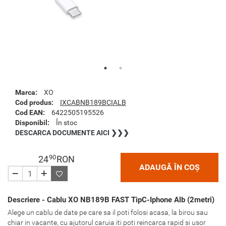
Marca:
XO
Cod produs:
IXCABNB189BCIALB
Cod EAN:
6422505195526
Disponibil:
În stoc
DESCARCA DOCUMENTE AICI ❯❯❯
90
24
RON
ADAUGĂ ÎN COȘ
Descriere - Cablu XO NB189B FAST TipC-Iphone Alb (2metri)
Alege un cablu de date pe care sa il poti folosi acasa, la birou sau
chiar in vacante, cu ajutorul caruia iti poti reincarca rapid si usor