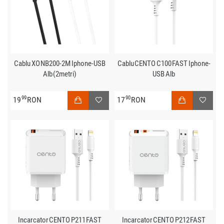
Cablu XO NB200-2M Iphone-USB
Cablu CENTO C100 FAST Iphone-
Alb (2metri)
USB Alb
99
90
19
RON
17
RON
Incarcator CENTO P211 FAST
Incarcator CENTO P212 FAST