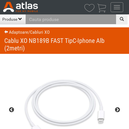

Produse
Adaptoare/Cabluri XO
Cablu XO NB189B FAST TipC-Iphone Alb
(2metri)