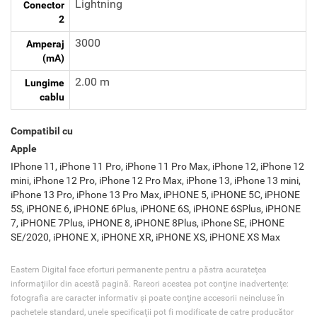
Lightning
Conector
2
3000
Amperaj
(mA)
2.00 m
Lungime
cablu
Compatibil cu
Apple
IPhone 11, iPhone 11 Pro, iPhone 11 Pro Max, iPhone 12, iPhone 12
mini, iPhone 12 Pro, iPhone 12 Pro Max, iPhone 13, iPhone 13 mini,
iPhone 13 Pro, iPhone 13 Pro Max, iPHONE 5, iPHONE 5C, iPHONE
5S, iPHONE 6, iPHONE 6Plus, iPHONE 6S, iPHONE 6SPlus, iPHONE
7, iPHONE 7Plus, iPHONE 8, iPHONE 8Plus, iPhone SE, iPHONE
SE/2020, iPHONE X, iPHONE XR, iPHONE XS, iPHONE XS Max
Eastern Digital face eforturi permanente pentru a păstra acurateţea
informaţiilor din acestă pagină. Rareori acestea pot conţine inadvertenţe:
fotografia are caracter informativ şi poate conţine accesorii neincluse în
pachetele standard, unele specificaţii pot fi modificate de catre producător