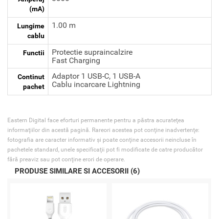
(mA)
1.00 m
Lungime
cablu
Protectie supraincalzire
Functii
Fast Charging
Adaptor 1 USB-C, 1 USB-A
Continut
Cablu incarcare Lightning
pachet
Eastern Digital face eforturi permanente pentru a păstra acurateţea
informaţiilor din acestă pagină. Rareori acestea pot conţine inadvertenţe:
fotografia are caracter informativ şi poate conţine accesorii neincluse în
pachetele standard, unele specificaţii pot fi modificate de catre producător
fără preaviz sau pot conţine erori de operare.
PRODUSE SIMILARE SI ACCESORII (6)