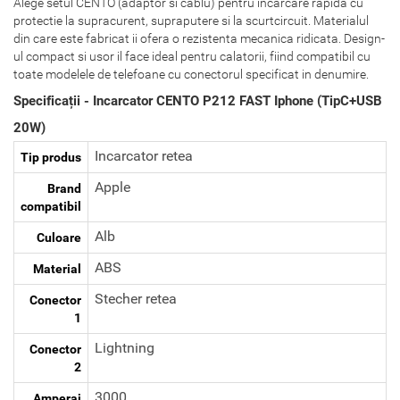
Alege setul CENTO (adaptor si cablu) pentru incarcare rapida cu
protectie la supracurent, supraputere si la scurtcircuit. Materialul
din care este fabricat ii ofera o rezistenta mecanica ridicata. Design-
ul compact si usor il face ideal pentru calatorii, fiind compatibil cu
toate modelele de telefoane cu conectorul specificat in denumire.
Specificații - Incarcator CENTO P212 FAST Iphone (TipC+USB
20W)
Incarcator retea
Tip produs
Apple
Brand
compatibil
Alb
Culoare
ABS
Material
Stecher retea
Conector
1
Lightning
Conector
2
3000
Amperaj