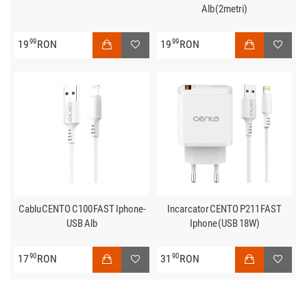
Alb (2metri)
99
99
19
RON
19
RON
Cablu CENTO C100 FAST Iphone-
Incarcator CENTO P211 FAST
USB Alb
Iphone (USB 18W)
90
90
17
RON
31
RON