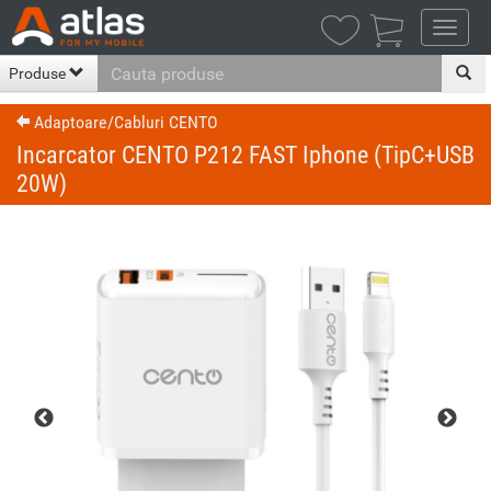

Produse
Adaptoare/Cabluri CENTO
Incarcator CENTO P212 FAST Iphone (TipC+USB
20W)