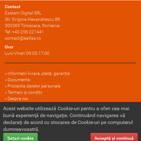
Contact
Eastern Digital SRL
Str. Grigore Alexandrescu 88
300369
Timisoara
, Romania
Tel:
+40 256 221441
contact@eatlas.ro
Orar
Luni-Vineri 09:00-17:00
Informații livrare, plată, garanție
Documente
Protectia datelor personale
Termeni și condiții
Despre noi
FAQ
Acest website utilizează Cookie-uri pentru a oferi cea mai
Politica cookie
bună experienţă de navigaţie. Continuând navigarea vă
declaraţi de acord cu stocarea de Cookie-uri pe computerul
dumneavoastră.
Setari cookie
Acceptă şi continuă
Copyright © 2026
Eastern Digital