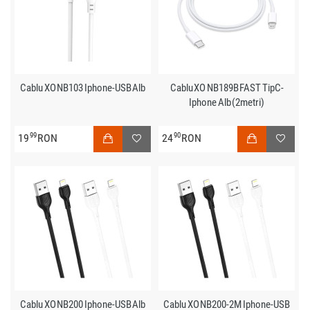
Cablu XO NB103 Iphone-USB Alb
Cablu XO NB189B FAST TipC-
Iphone Alb (2metri)
99
90
19
RON
24
RON
Cablu XO NB200 Iphone-USB Alb
Cablu XO NB200-2M Iphone-USB