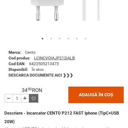
Marca:
Cento
Cod produs:
LCINCVOIAJP212IALB
Cod EAN:
6422505213473
Disponibil:
În stoc
DESCARCA DOCUMENTE AICI ❯❯❯
90
34
RON
ADAUGĂ ÎN COȘ
Descriere - Incarcator CENTO P212 FAST Iphone (TipC+USB
20W)