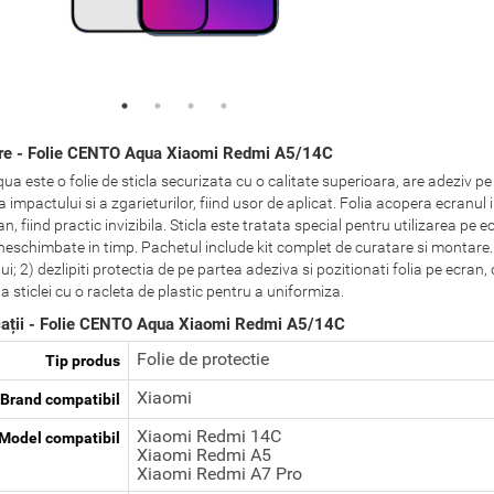
re - Folie CENTO Aqua Xiaomi Redmi A5/14C
a este o folie de sticla securizata cu o calitate superioara, are adeziv pe
 impactului si a zgarieturilor, fiind usor de aplicat. Folia acopera ecranul
an, fiind practic invizibila. Sticla este tratata special pentru utilizarea pe e
neschimbate in timp. Pachetul include kit complet de curatare si montare. 
ui; 2) dezlipiti protectia de pe partea adeziva si pozitionati folia pe ecran,
 sticlei cu o racleta de plastic pentru a uniformiza.
cații - Folie CENTO Aqua Xiaomi Redmi A5/14C
Folie de protectie
Tip produs
Xiaomi
Brand compatibil
Xiaomi Redmi 14C
Model compatibil
Xiaomi Redmi A5
Xiaomi Redmi A7 Pro