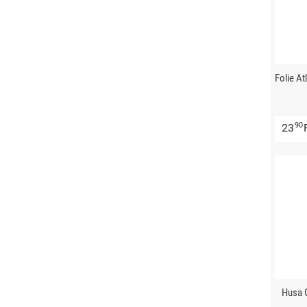
Folie A
90
23
Husa 