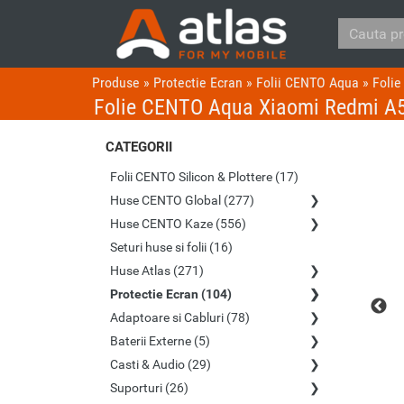
Produse
»
Protectie Ecran
»
Folii CENTO Aqua
»
Foli
Folie CENTO Aqua Xiaomi Redmi A
CATEGORII
Folii CENTO Silicon & Plottere (17)
Huse CENTO Global (277)
Huse CENTO Kaze (556)
Seturi huse si folii (16)
Huse Atlas (271)
Protectie Ecran (104)
Adaptoare si Cabluri (78)
Baterii Externe (5)
Casti & Audio (29)
Suporturi (26)