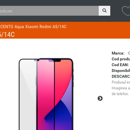
e CENTO Aqua Xiaomi Redmi A5/14C
5/14C
Marca:
Cod produ
Cod EAN:
Disponibil
DESCARC
Produsul es
Imaginea ar
de telefon.