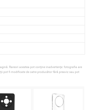
agină. Rareori acestea pot conţine inadvertenţe: fotografia are
ţii pot fi modificate de catre producător fără preaviz sau pot