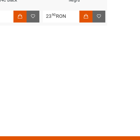
14C Black
Negru
90
N
23
RON