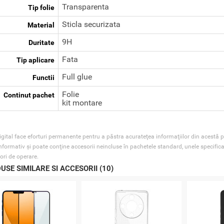
Transparenta
Tip folie
Sticla securizata
Material
9H
Duritate
Fata
Tip aplicare
Full glue
Functii
Folie
Continut pachet
kit montare
gital face eforturi permanente pentru a păstra acurateţea informaţiilor din acestă p
nformativ şi poate conţine accesorii neincluse în pachetele standard, unele specifica
ori de operare.
USE SIMILARE SI ACCESORII (10)