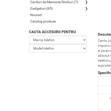
Carduri de Memorie/Stickuri (7)
Gadgeturi (65)
Noutati
Catalog produse
CAUTA ACCESORII PENTRU
Descrie
Cento Aqu
impotriva
ei pe ecr
absolut 
telefonul
suprafata
Specifi