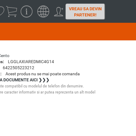
VREAU SA DEVIN
PARTENER!
Cento
s:
LGGLAXIAREDMIC4G14
6422505223212
:
Acest produs nu se mai poate comanda
A DOCUMENTE AICI ❯❯❯
te compatibil cu modelul de telefon din denumire.
e caracter informativ si ar putea reprezenta un alt model