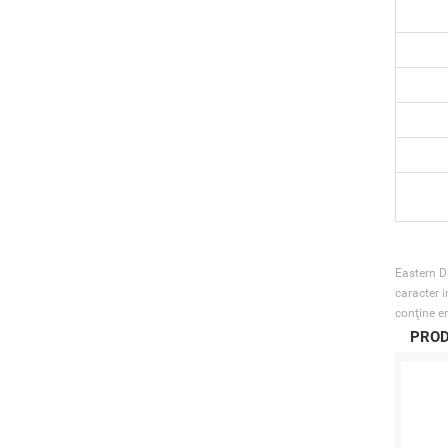
Eastern Di
caracter i
conţine er
PROD