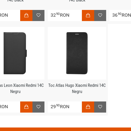
14C Black
14C Black
90
90
RON
32
RON
36
RO
as Leon Xiaomi Redmi 14C
Toc Atlas Hugo Xiaomi Redmi 14C
Negru
Negru
90
RON
29
RON