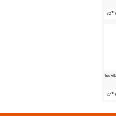
90
32
Toc Atl
90
27