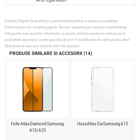
Eastern Digital face eforturi permanente pentru a păstra acurateţea
informaţiilor din acestă pagină. Rareori acestea pot conţine inadvertenţe:
fotografia are caracter informativ şi poate conţine accesorii neincluse în
pachetele standard, unele specificaţii pot fi modificate de catre producător
fără preaviz sau pot conţine erori de operare.
PRODUSE SIMILARE SI ACCESORII (14)
Folie Atlas Diamond Samsung
Husa Atlas Gia Samsung A15
A15/A25