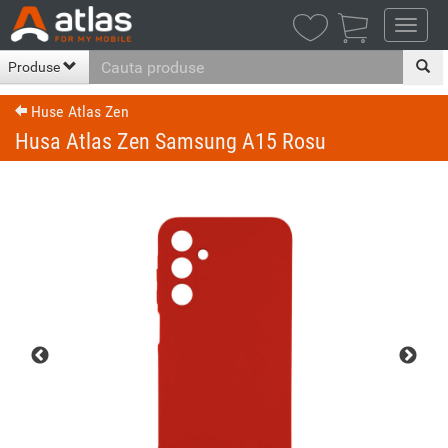

Produse
Huse Atlas Zen
Husa Atlas Zen Samsung A15 Rosu