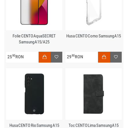
Folie CENTO AquaSECRET
Husa CENTO Como Samsung A15
Samsung A15/A25
90
90
25
RON
29
RON
Husa CENTO Rio Samsung A15
Toc CENTO Lima Samsung A15