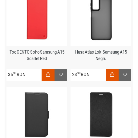
Toc CENTO Soho Samsung A15
Husa Atlas Loki Samsung A15
Scarlet Red
Negru
90
90
36
RON
23
RON