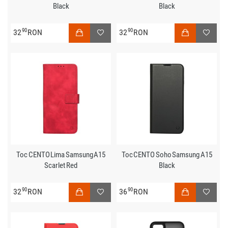
Black
Black
90
90
32
RON
32
RON
Toc CENTO Lima Samsung A15
Toc CENTO Soho Samsung A15
Scarlet Red
Black
90
90
32
RON
36
RON