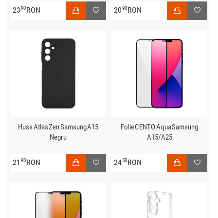
90
90
23
RON
20
RON
Husa Atlas Zen Samsung A15
Folie CENTO Aqua Samsung
Negru
A15/A25
90
50
21
RON
24
RON