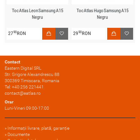
Toc Atlas Leon Samsung A15
Toc Atlas Hugo Samsung A15
Negru
Negru
90
90
27
RON
29
RON
Contact
Eastern Digital SRL
Str. Grigore Alexandrescu 88
300369
Timisoara
, Romania
Tel:
+40 256 221441
contact@eatlas.ro
Orar
Luni-Vineri 09:00-17:00
Informații livrare, plată, garanție
Documente