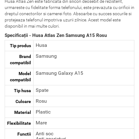
Husa Atlas Zen este fabricata din silicon deosebit de rezistent,
urmareste cu fidelitate forma telefonului, este prevazuta cu orificii in
dreptul conectorilor si camerei foto. Absoarbe cu succes socurile si
protejeaza telefonul impotriva uzurii zilnice. Acest model este
disponibil in mai multe culori.
Specificații - Husa Atlas Zen Samsung A15 Rosu
Husa
Tip produs
Samsung
Brand
compatibil
Samsung Galaxy A15
Model
compatibil
Spate
Tip husa
Rosu
Culoare
Plastic
Material
Mare
Flexibilitate
Anti soc
Functii
Anti zgarieturi