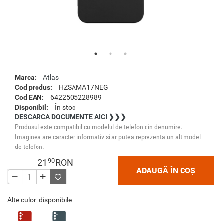
Marca:
Atlas
Cod produs:
HZSAMA17NEG
Cod EAN:
6422505228989
Disponibil:
În stoc
DESCARCA DOCUMENTE AICI ❯❯❯
Produsul este compatibil cu modelul de telefon din denumire.
Imaginea are caracter informativ si ar putea reprezenta un alt model
de telefon.
90
21
RON
ADAUGĂ ÎN COȘ
Alte culori disponibile