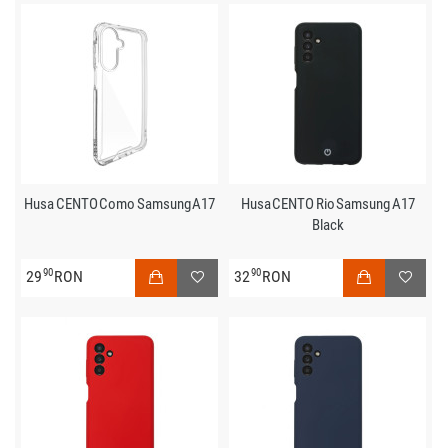
Husa CENTO Como Samsung A17
Husa CENTO Rio Samsung A17
Black
90
90
29
RON
32
RON