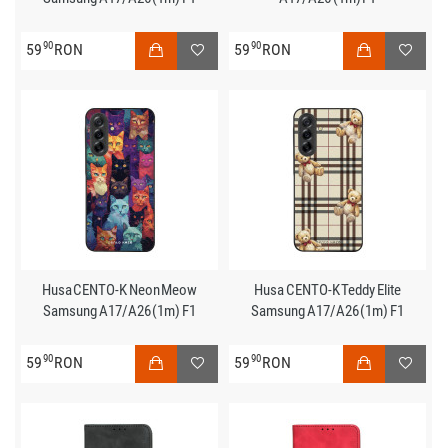
90
90
59
RON
59
RON
Husa CENTO-K Neon Meow
Husa CENTO-K Teddy Elite
Samsung A17/A26 (1m) F1
Samsung A17/A26 (1m) F1
90
90
59
RON
59
RON