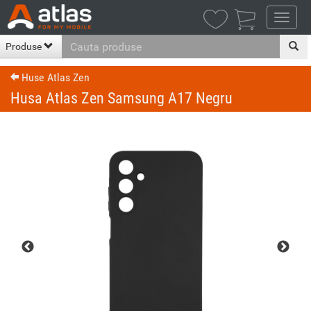

Produse
Huse Atlas Zen
Husa Atlas Zen Samsung A17 Negru