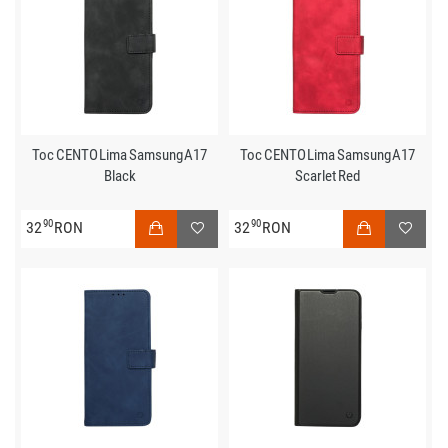
Toc CENTO Lima Samsung A17
Toc CENTO Lima Samsung A17
Black
Scarlet Red
90
90
32
RON
32
RON