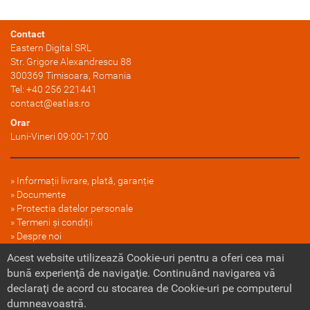
Contact
Eastern Digital SRL
Str. Grigore Alexandrescu 88
300369
Timisoara
, Romania
Tel:
+40 256 221441
contact@eatlas.ro
Orar
Luni-Vineri 09:00-17:00
Informații livrare, plată, garanție
Documente
Protectia datelor personale
Termeni și condiții
Despre noi
FAQ
Acest website utilizează Cookie-uri pentru a oferi cea mai
Politica cookie
bună experienţă de navigaţie. Continuând navigarea vă
declaraţi de acord cu stocarea de Cookie-uri pe computerul
dumneavoastră.