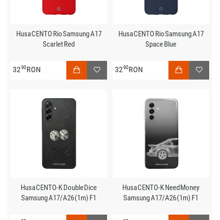
Husa CENTO Rio Samsung A17
Husa CENTO Rio Samsung A17
Scarlet Red
Space Blue
90
90
32
RON
32
RON
Husa CENTO-K Double Dice
Husa CENTO-K Need Money
Samsung A17/A26 (1m) F1
Samsung A17/A26 (1m) F1