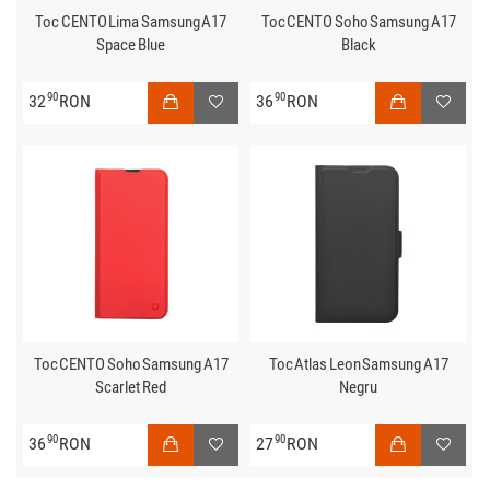
Toc CENTO Lima Samsung A17
Toc CENTO Soho Samsung A17
Space Blue
Black
90
90
32
RON
36
RON
Toc CENTO Soho Samsung A17
Toc Atlas Leon Samsung A17
Scarlet Red
Negru
90
90
36
RON
27
RON