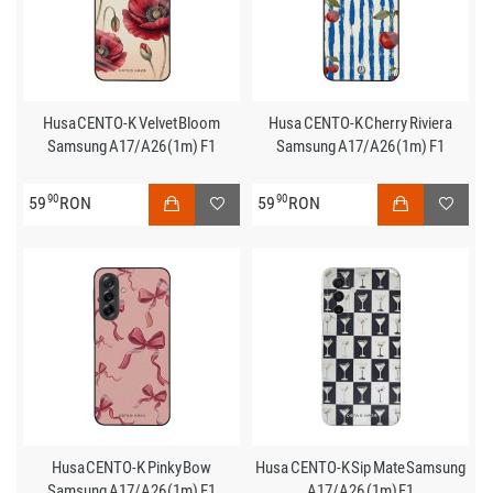
Husa CENTO-K Velvet Bloom
Husa CENTO-K Cherry Riviera
Samsung A17/A26 (1m) F1
Samsung A17/A26 (1m) F1
90
90
59
RON
59
RON
Husa CENTO-K Pinky Bow
Husa CENTO-K Sip Mate Samsung
Samsung A17/A26 (1m) F1
A17/A26 (1m) F1