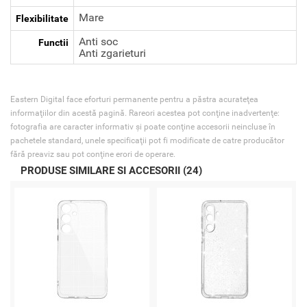
Mare
Flexibilitate
Anti soc
Functii
Anti zgarieturi
Eastern Digital face eforturi permanente pentru a păstra acurateţea
informaţiilor din acestă pagină. Rareori acestea pot conţine inadvertenţe:
fotografia are caracter informativ şi poate conţine accesorii neincluse în
pachetele standard, unele specificaţii pot fi modificate de catre producător
fără preaviz sau pot conţine erori de operare.
PRODUSE SIMILARE SI ACCESORII (24)