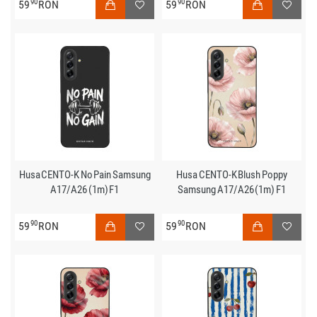
90
90
59
RON
59
RON
Husa CENTO-K No Pain Samsung
Husa CENTO-K Blush Poppy
A17/A26 (1m) F1
Samsung A17/A26 (1m) F1
90
90
59
RON
59
RON