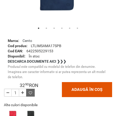
Marca:
Cento
Cod produs:
LTLIMSAMA17SPB
Cod EAN:
6422505229153
Disponibil:
În stoc
DESCARCA DOCUMENTE AICI ❯❯❯
Produsul este compatibil cu modelul de telefon din denumire.
Imaginea are caracter informativ si ar putea reprezenta un alt model
de telefon.
90
32
RON
ADAUGĂ ÎN COȘ
Alte culori disponibile