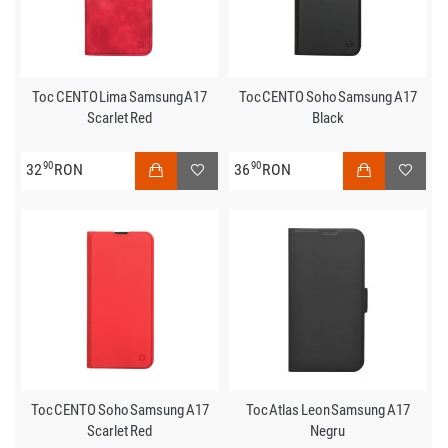
Toc CENTO Lima Samsung A17
Toc CENTO Soho Samsung A17
Scarlet Red
Black
90
90
32
RON
36
RON
Toc CENTO Soho Samsung A17
Toc Atlas Leon Samsung A17
Scarlet Red
Negru