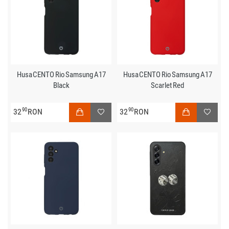
Husa CENTO Rio Samsung A17
Husa CENTO Rio Samsung A17
Black
Scarlet Red
90
90
32
RON
32
RON