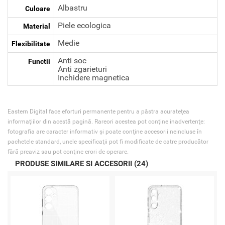
Albastru
Culoare
Piele ecologica
Material
Medie
Flexibilitate
Anti soc
Functii
Anti zgarieturi
Inchidere magnetica
Eastern Digital face eforturi permanente pentru a păstra acurateţea
informaţiilor din acestă pagină. Rareori acestea pot conţine inadvertenţe:
fotografia are caracter informativ şi poate conţine accesorii neincluse în
pachetele standard, unele specificaţii pot fi modificate de catre producător
fără preaviz sau pot conţine erori de operare.
PRODUSE SIMILARE SI ACCESORII (24)