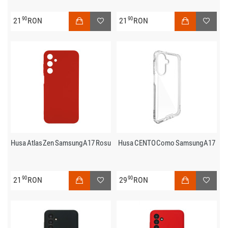
90
90
21
RON
21
RON
Husa Atlas Zen Samsung A17 Rosu
Husa CENTO Como Samsung A17
90
90
21
RON
29
RON