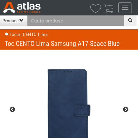

Produse
Tocuri CENTO Lima
Toc CENTO Lima Samsung A17 Space Blue