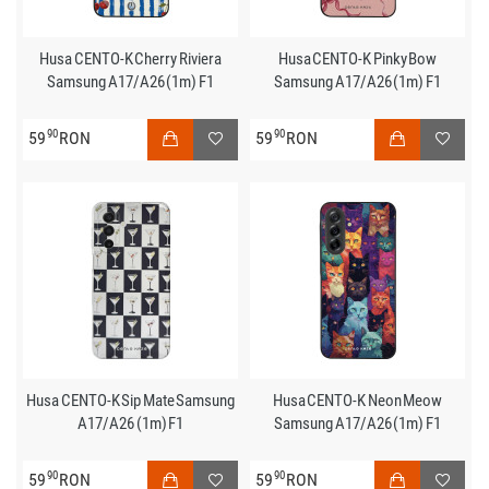
Husa CENTO-K Cherry Riviera
Husa CENTO-K Pinky Bow
Samsung A17/A26 (1m) F1
Samsung A17/A26 (1m) F1
90
90
59
RON
59
RON
Husa CENTO-K Sip Mate Samsung
Husa CENTO-K Neon Meow
A17/A26 (1m) F1
Samsung A17/A26 (1m) F1
90
90
59
RON
59
RON