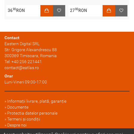
90
90
36
RON
27
RON
Contact
Eastern Digital SRL
Str. Grigore Alexandrescu 88
300369
Timisoara
, Romania
Tel:
+40 256 221441
contact@eatlas.ro
Orar
Luni-Vineri 09:00-17:00
Informații livrare, plată, garanție
Documente
Protectia datelor personale
Termeni și condiții
Despre noi
FAQ