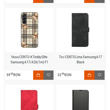
Husa CENTO-K Teddy Elite
Toc CENTO Lima Samsung A17
Samsung A17/A26 (1m) F1
Black
90
90
59
RON
32
RON