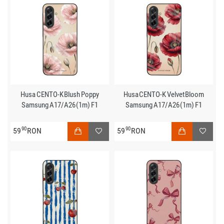
Husa CENTO-K Blush Poppy
Husa CENTO-K Velvet Bloom
Samsung A17/A26 (1m) F1
Samsung A17/A26 (1m) F1
90
90
59
RON
59
RON