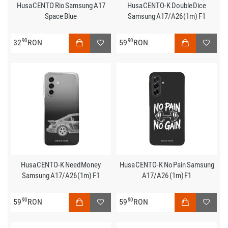
Husa CENTO Rio Samsung A17
Husa CENTO-K Double Dice
Space Blue
Samsung A17/A26 (1m) F1
90
90
32
RON
59
RON
Husa CENTO-K Need Money
Husa CENTO-K No Pain Samsung
Samsung A17/A26 (1m) F1
A17/A26 (1m) F1
90
90
59
RON
59
RON