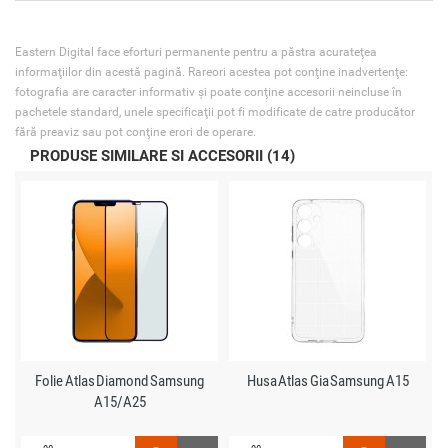
Eastern Digital face eforturi permanente pentru a păstra acurateţea
informaţiilor din acestă pagină. Rareori acestea pot conţine inadvertenţe:
fotografia are caracter informativ şi poate conţine accesorii neincluse în
pachetele standard, unele specificaţii pot fi modificate de catre producător
fără preaviz sau pot conţine erori de operare.
PRODUSE SIMILARE SI ACCESORII (14)
Folie Atlas Diamond Samsung
Husa Atlas Gia Samsung A15
A15/A25