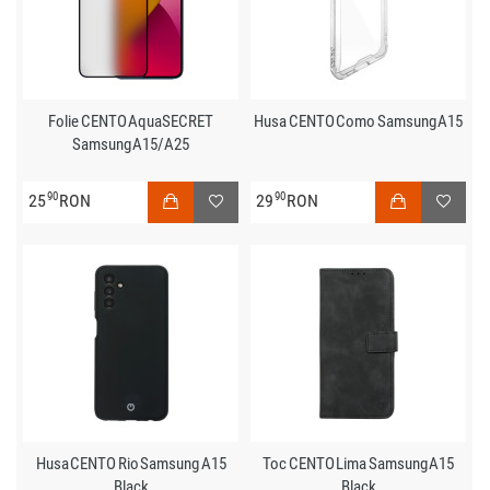
Folie CENTO AquaSECRET
Husa CENTO Como Samsung A15
Samsung A15/A25
90
90
25
RON
29
RON
Husa CENTO Rio Samsung A15
Toc CENTO Lima Samsung A15
Black
Black