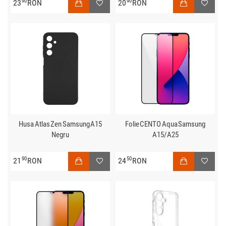
90
90
23
RON
20
RON
Husa Atlas Zen Samsung A15
Folie CENTO Aqua Samsung
Negru
A15/A25
90
50
21
RON
24
RON