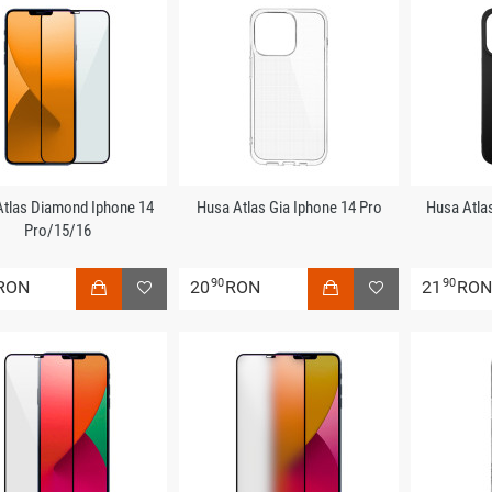
 Atlas Diamond Iphone 14
Husa Atlas Gia Iphone 14 Pro
Husa Atla
Pro/15/16
90
90
RON
20
RON
21
RO