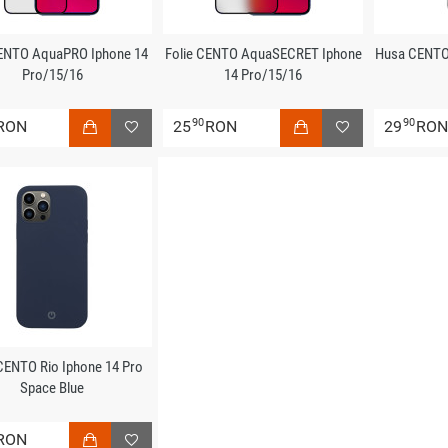
CENTO AquaPRO Iphone 14
Folie CENTO AquaSECRET Iphone
Husa CENTO
Pro/15/16
14 Pro/15/16
90
90
RON
25
RON
29
RO
CENTO Rio Iphone 14 Pro
Space Blue
RON