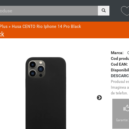
Plus
»
Husa CENTO Rio Iphone 14 Pro Black
ck
Marca:
Cod produ
Cod EAN:
Disponibil
DESCARC
Produsul es
Imaginea ar
de telefon.
Garantie 