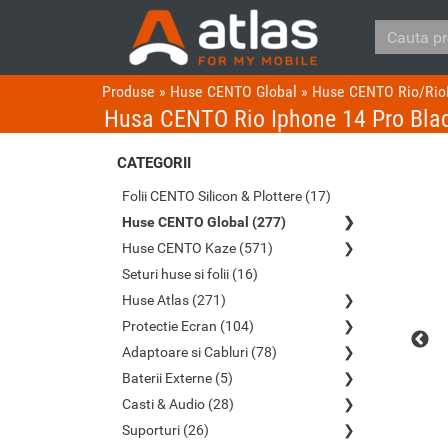
Produse
»
Huse CENTO Global
»
Huse CENTO Rio/Rio
Husa CENTO Rio Iphone 14 Pro Bla
CATEGORII
Folii CENTO Silicon & Plottere (17)
Huse CENTO Global (277)
Huse CENTO Kaze (571)
Seturi huse si folii (16)
Huse Atlas (271)
Protectie Ecran (104)
Adaptoare si Cabluri (78)
Baterii Externe (5)
Casti & Audio (28)
Suporturi (26)