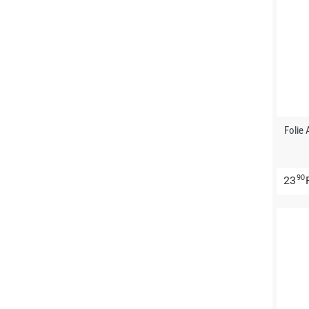
Folie
90
23