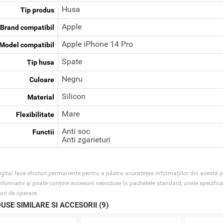
Husa
Tip produs
Apple
Brand compatibil
Apple iPhone 14 Pro
Model compatibil
Spate
Tip husa
Negru
Culoare
Silicon
Material
Mare
Flexibilitate
Anti soc
Functii
Anti zgarieturi
gital face eforturi permanente pentru a păstra acurateţea informaţiilor din acestă p
nformativ şi poate conţine accesorii neincluse în pachetele standard, unele specifica
ori de operare.
USE SIMILARE SI ACCESORII (9)