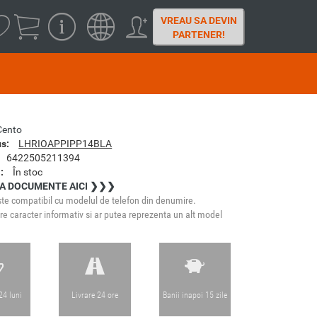
VREAU SA DEVIN
PARTENER!
Cento
s:
LHRIOAPPIPP14BLA
6422505211394
:
În stoc
A DOCUMENTE AICI ❯❯❯
te compatibil cu modelul de telefon din denumire.
e caracter informativ si ar putea reprezenta un alt model
24 luni
Livrare 24 ore
Banii inapoi 15 zile