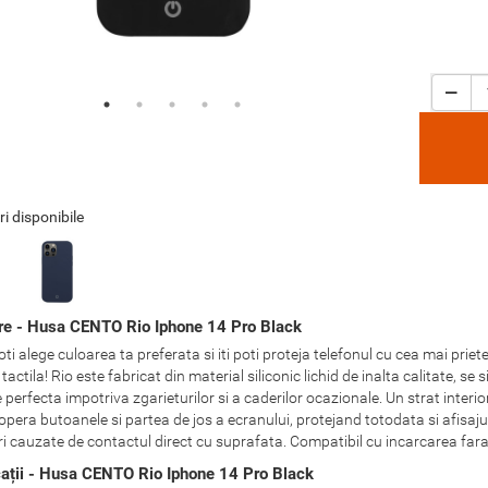
ri disponibile
re - Husa CENTO Rio Iphone 14 Pro Black
oti alege culoarea ta preferata si iti poti proteja telefonul cu cea mai pr
tactila! Rio este fabricat din material siliconic lichid de inalta calitate, 
 perfecta impotriva zgarieturilor si a caderilor ocazionale. Un strat interi
pera butoanele si partea de jos a ecranului, protejand totodata si afisaju
ri cauzate de contactul direct cu suprafata. Compatibil cu incarcarea fara 
cații - Husa CENTO Rio Iphone 14 Pro Black