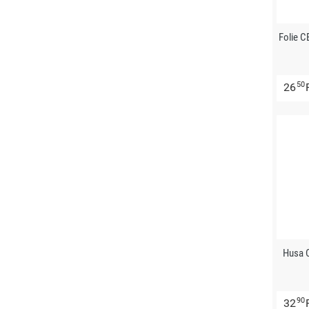
Folie 
50
26
Husa 
90
32