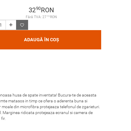
90
32
RON
19
Fără TVA: 27
RON
ADAUGĂ ÎN COȘ
ietenoasa husa de spate inventata! Bucura-te de aceasta
se simte matasos in timp ce ofera o aderenta buna si
or moale din microfibra protejeaza telefonul de zgarieturi.
l. Marginea ridicata protejeaza ecranul si camera de
fir.