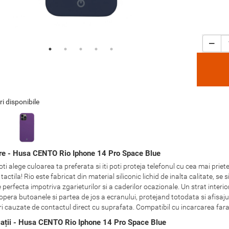
ri disponibile
re - Husa CENTO Rio Iphone 14 Pro Space Blue
oti alege culoarea ta preferata si iti poti proteja telefonul cu cea mai pr
tactila! Rio este fabricat din material siliconic lichid de inalta calitate, 
 perfecta impotriva zgarieturilor si a caderilor ocazionale. Un strat interi
pera butoanele si partea de jos a ecranului, protejand totodata si afisaju
ri cauzate de contactul direct cu suprafata. Compatibil cu incarcarea fara 
cații - Husa CENTO Rio Iphone 14 Pro Space Blue