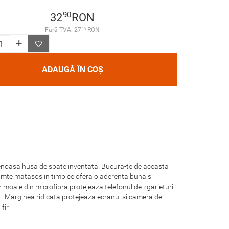
90
32
RON
19
Fără TVA: 27
RON
ADAUGĂ ÎN COȘ
ietenoasa husa de spate inventata! Bucura-te de aceasta
se simte matasos in timp ce ofera o aderenta buna si
or moale din microfibra protejeaza telefonul de zgarieturi.
l. Marginea ridicata protejeaza ecranul si camera de
fir.