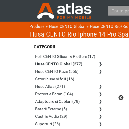
Produse
»
Huse CENTO Global
»
Huse CENTO Rio/Rio
Husa CENTO Rio Iphone 14 Pro Spa
CATEGORII
Folii CENTO Silicon & Plottere (17)
Huse CENTO Global (277)
Huse CENTO Kaze (556)
Seturi huse si folii (16)
Huse Atlas (271)
Protectie Ecran (104)
Adaptoare si Cabluri (78)
Baterii Externe (5)
Casti & Audio (29)
Suporturi (26)