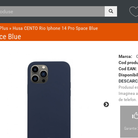
Plus
»
Husa CENTO Rio Iphone 14 Pro Space Blue
ce Blue
Marca:
Cod produ
Cod EAN:
Disponibil
DESCARC
Produsul es
Imaginea ar
de telefon.
Garantie 