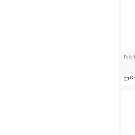
Folie
90
23