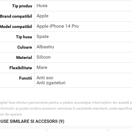
Husa
Tip produs
Apple
Brand compatibil
Apple iPhone 14 Pro
Model compatibil
Spate
Tip husa
Albastru
Culoare
Silicon
Material
Mare
Flexibilitate
Anti soc
Functii
Anti zgarieturi
gital face eforturi permanente pentru a păstra acurateţea informaţiilor din acestă p
nformativ şi poate conţine accesorii neincluse în pachetele standard, unele specifica
ori de operare.
USE SIMILARE SI ACCESORII (9)