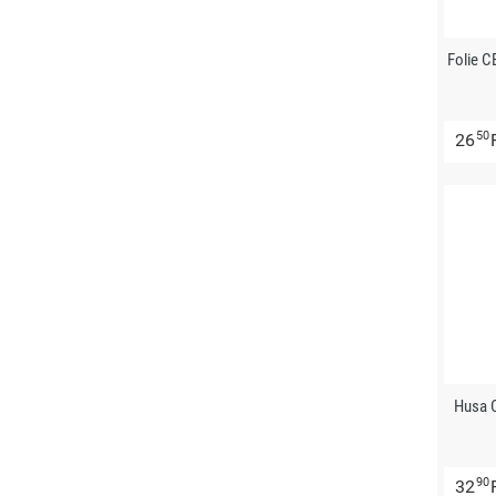
Folie 
50
26
Husa 
90
32