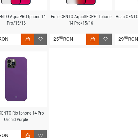
CENTO AquaPRO Iphone 14
Folie CENTO AquaSECRET Iphone
Husa CENTO
Pro/15/16
14 Pro/15/16
90
90
RON
25
RON
29
RO
CENTO Rio Iphone 14 Pro
Orchid Purple
RON