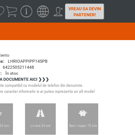
VREAU SA DEVIN
PARTENER!
Cento
s:
LHRIOAPPIPP14SPB
6422505211448
:
În stoc
A DOCUMENTE AICI ❯❯❯
te compatibil cu modelul de telefon din denumire.
e caracter informativ si ar putea reprezenta un alt model
24 luni
Livrare 24 ore
Banii inapoi 15 zile