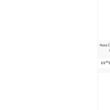
Husa C
90
69