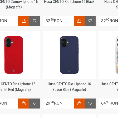
CENTO Como+ Iphone 16
Husa CENTO Rio Iphone 16 Black
Husa CE
(Magsafe)
S
90
90
RON
32
RON
32
RO
 CENTO Rio+ Iphone 16
Husa CENTO Rio+ Iphone 16
Husa CENTO
arlet Red (Magsafe)
Space Blue (Magsafe)
90
90
RON
29
RON
64
RO