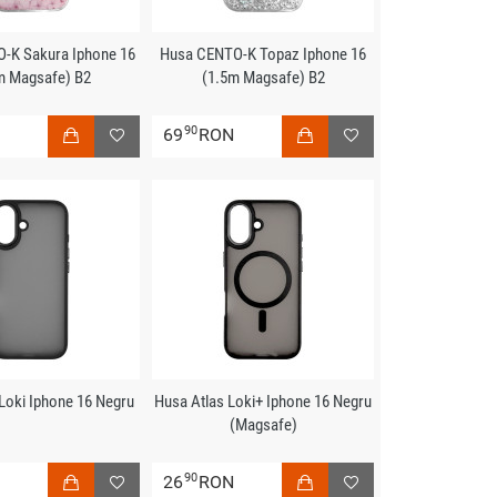
-K Sakura Iphone 16
Husa CENTO-K Topaz Iphone 16
m Magsafe) B2
(1.5m Magsafe) B2
90
N
69
RON
Loki Iphone 16 Negru
Husa Atlas Loki+ Iphone 16 Negru
(Magsafe)
90
N
26
RON