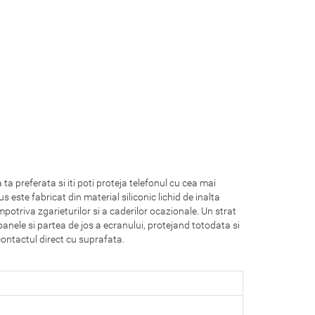
a preferata si iti poti proteja telefonul cu cea mai
este fabricat din material siliconic lichid de inalta
potriva zgarieturilor si a caderilor ocazionale. Un strat
anele si partea de jos a ecranului, protejand totodata si
contactul direct cu suprafata.