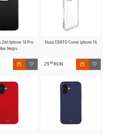
s Zen Iphone 16 Pro
Husa CENTO Como Iphone 16
Max Negru
90
N
29
RON