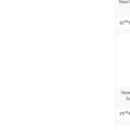
Husa 
90
32
Husa
Sc
90
29