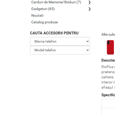
Carduri de Memorie/Stickuri (7)
Gadgeturi (65)
Noutati
Catalog produse
CAUTA ACCESORII PENTRU
Alte culo
Descrie
RioPlus a
prietenoa
calitate,
interior
afisajul
Specifi