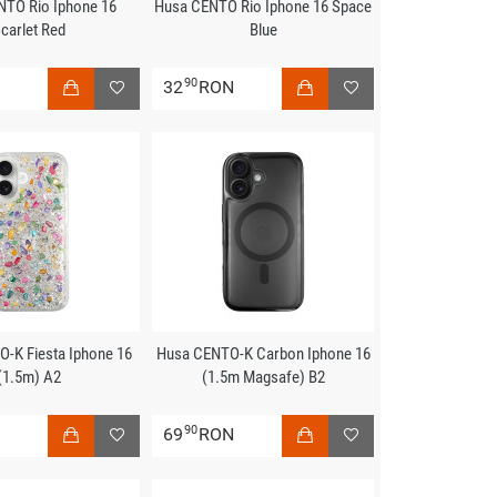
NTO Rio Iphone 16
Husa CENTO Rio Iphone 16 Space
carlet Red
Blue
90
N
32
RON
-K Fiesta Iphone 16
Husa CENTO-K Carbon Iphone 16
(1.5m) A2
(1.5m Magsafe) B2
90
N
69
RON