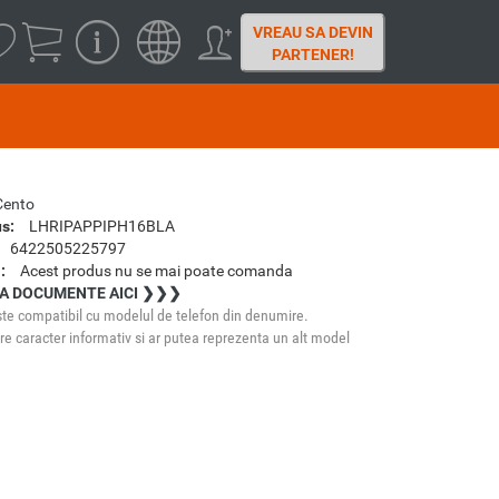
VREAU SA DEVIN
PARTENER!
Cento
s:
LHRIPAPPIPH16BLA
6422505225797
:
Acest produs nu se mai poate comanda
A DOCUMENTE AICI ❯❯❯
te compatibil cu modelul de telefon din denumire.
e caracter informativ si ar putea reprezenta un alt model