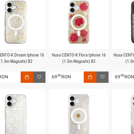
ENTO-K Dream Iphone 16
Husa CENTO-K Flora Iphone 16
Husa CENTO
(1.5m Magsafe) B2
(1.5m Magsafe) B2
(1.5
90
90
RON
69
RON
69
RO