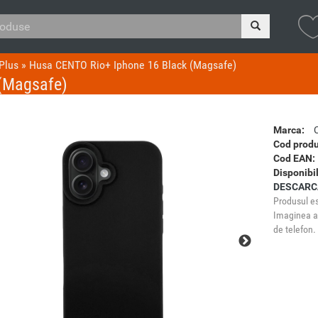
Plus
»
Husa CENTO Rio+ Iphone 16 Black (Magsafe)
(Magsafe)
Marca:
Cod produ
Cod EAN:
Disponibil
DESCARC
Produsul es
Imaginea ar
de telefon.