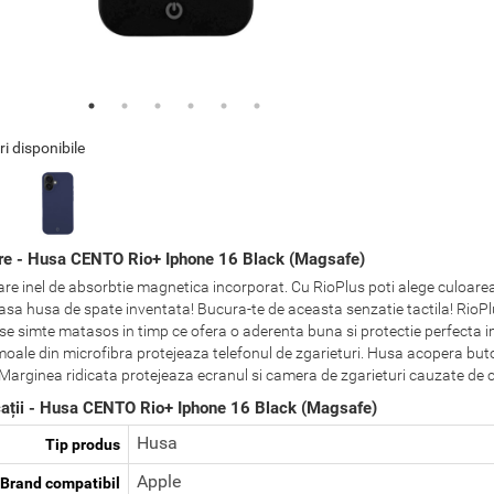
ri disponibile
re - Husa CENTO Rio+ Iphone 16 Black (Magsafe)
re inel de absorbtie magnetica incorporat. Cu RioPlus poti alege culoarea t
sa husa de spate inventata! Bucura-te de aceasta senzatie tactila! RioPlus 
 se simte matasos in timp ce ofera o aderenta buna si protectie perfecta im
 moale din microfibra protejeaza telefonul de zgarieturi. Husa acopera buto
. Marginea ridicata protejeaza ecranul si camera de zgarieturi cauzate de 
cații - Husa CENTO Rio+ Iphone 16 Black (Magsafe)
Husa
Tip produs
Apple
Brand compatibil