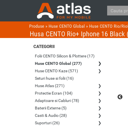
Produse
»
Huse CENTO Global
»
Huse CENTO Rio/Rio
Husa CENTO Rio+ Iphone 16 Black 
CATEGORII
Folii CENTO Silicon & Plottere (17)
Huse CENTO Global (277)
Huse CENTO Kaze (571)
Seturi huse si folii (16)
Huse Atlas (271)
Protectie Ecran (104)
Adaptoare si Cabluri (78)
Baterii Externe (5)
Casti & Audio (28)
Suporturi (26)