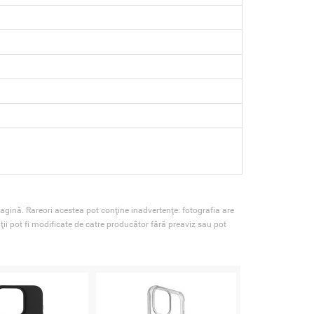
agină. Rareori acestea pot conţine inadvertenţe: fotografia are
ţii pot fi modificate de catre producător fără preaviz sau pot