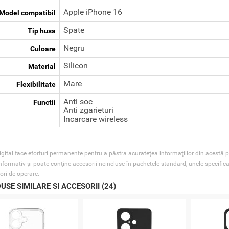
Apple iPhone 16
Model compatibil
Spate
Tip husa
Negru
Culoare
Silicon
Material
Mare
Flexibilitate
Anti soc
Functii
Anti zgarieturi
Incarcare wireless
gital face eforturi permanente pentru a păstra acurateţea informaţiilor din acestă p
nformativ şi poate conţine accesorii neincluse în pachetele standard, unele specifica
ori de operare.
USE SIMILARE SI ACCESORII (24)