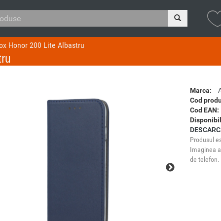
ox Honor 200 Lite Albastru
tru
Marca:
Cod produ
Cod EAN:
Disponibil
DESCARC
Produsul es
Imaginea ar
de telefon.