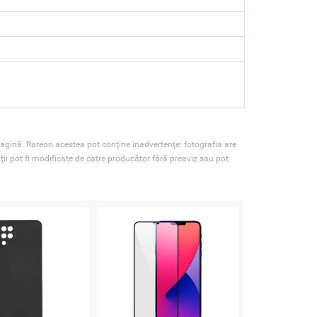
agină. Rareori acestea pot conţine inadvertenţe: fotografia are
ţii pot fi modificate de catre producător fără preaviz sau pot