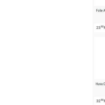
Folie 
90
23
Husa C
90
32