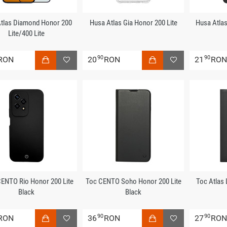
Atlas Diamond Honor 200
Husa Atlas Gia Honor 200 Lite
Husa Atlas
Lite/400 Lite
90
90
RON
20
RON
21
RO
ENTO Rio Honor 200 Lite
Toc CENTO Soho Honor 200 Lite
Toc Atlas 
Black
Black
90
90
RON
36
RON
27
RO