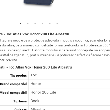
re - Toc Atlas Vox Honor 200 Lite Albastru
 tau are nevoie de o protectie adecvata impotriva socurilor, zgarieturilor s
 durabile, ce urmaresc cu fidelitate forma telefonului si il protejeaza 360
ui si un design inedit. Datorita modului in care sunt concepute, va acoperi n
 astfel de zgarieturi, praf si murdarie. Se potrivesc perfect cu fiecare device
ceri privirea.
ații - Toc Atlas Vox Honor 200 Lite Albastru
Toc
Tip produs
Honor
Brand compatibil
Honor 200 Lite
Model compatibil
Book
Tip husa
Albastru
Culoare