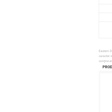
Eastern Di
caracter i
conţine er
PROD