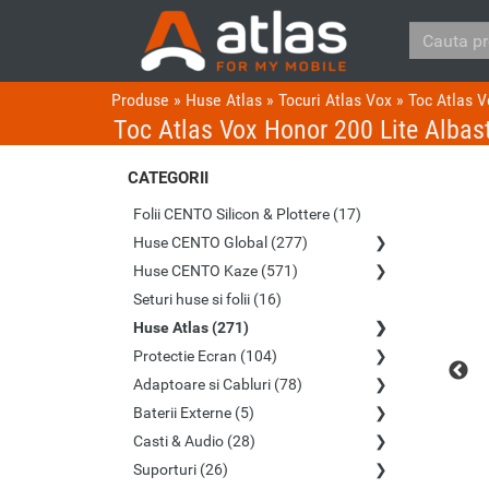
Produse
»
Huse Atlas
»
Tocuri Atlas Vox
»
Toc Atlas V
Toc Atlas Vox Honor 200 Lite Albas
CATEGORII
Folii CENTO Silicon & Plottere (17)
Huse CENTO Global (277)
Huse CENTO Kaze (571)
Seturi huse si folii (16)
Huse Atlas (271)
Protectie Ecran (104)
Adaptoare si Cabluri (78)
Baterii Externe (5)
Casti & Audio (28)
Suporturi (26)