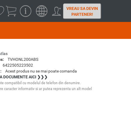
VREAU SA DEVIN
PARTENER!
Atlas
s:
TVHONL200ABS
6422505223502
:
Acest produs nu se mai poate comanda
A DOCUMENTE AICI ❯❯❯
te compatibil cu modelul de telefon din denumire.
e caracter informativ si ar putea reprezenta un alt model