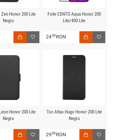
 Zen Honor 200 Lite
Folie CENTO Aqua Honor 200
Negru
Lite/400 Lite
50
N
24
RON
Leon Honor 200 Lite
Toc Atlas Hugo Honor 200 Lite
Negru
Negru
90
N
29
RON