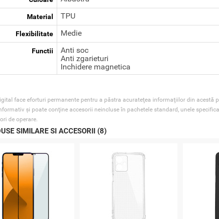
TPU
Material
Medie
Flexibilitate
Anti soc
Functii
Anti zgarieturi
Inchidere magnetica
gital face eforturi permanente pentru a păstra acurateţea informaţiilor din acestă p
nformativ şi poate conţine accesorii neincluse în pachetele standard, unele specifica
ori de operare.
USE SIMILARE SI ACCESORII (8)