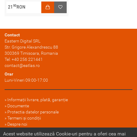
90
21
RON
Contact
Eastern Digital SRL
Str. Grigore Alexandrescu 88
300369
Timisoara
, Romania
Tel:
+40 256 221441
contact@eatlas.ro
Orar
Luni-Vineri 09:00-17:00
Informații livrare, plată, garanție
Documente
Protectia datelor personale
Termeni și condiții
Despre noi
FAQ
Acest website utilizează Cookie-uri pentru a oferi cea mai
Politica cookie