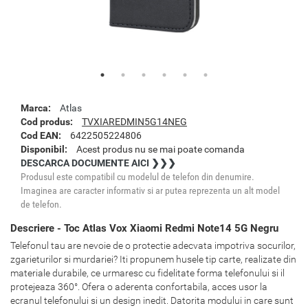
Marca:
Atlas
Cod produs:
TVXIAREDMIN5G14NEG
Cod EAN:
6422505224806
Disponibil:
Acest produs nu se mai poate comanda
DESCARCA DOCUMENTE AICI ❯❯❯
Produsul este compatibil cu modelul de telefon din denumire.
Imaginea are caracter informativ si ar putea reprezenta un alt model
de telefon.
Descriere - Toc Atlas Vox Xiaomi Redmi Note14 5G Negru
Telefonul tau are nevoie de o protectie adecvata impotriva socurilor,
zgarieturilor si murdariei? Iti propunem husele tip carte, realizate din
materiale durabile, ce urmaresc cu fidelitate forma telefonului si il
protejeaza 360°. Ofera o aderenta confortabila, acces usor la
ecranul telefonului si un design inedit. Datorita modului in care sunt