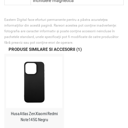
Inchidere magnetica
Eastern Digital face eforturi permanente pentru a păstra acurateţea
informaţiilor din acestă pagină. Rareori acestea pot conţine inadvertenţe:
fotografia are caracter informativ şi poate conţine accesorii neincluse în
pachetele standard, unele specificaţii pot fi modificate de catre producător
fără preaviz sau pot conţine erori de operare.
PRODUSE SIMILARE SI ACCESORII (1)
Husa Atlas Zen Xiaomi Redmi
Note14 5G Negru