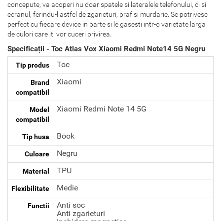
concepute, va acoperi nu doar spatele si lateralele telefonului, ci si
ecranul, ferindu-l astfel de zgarieturi, praf si murdarie. Se potrivesc
perfect cu fiecare device in parte si le gasesti intr-o varietate larga
de culori care iti vor cuceri privirea.
Specificații - Toc Atlas Vox Xiaomi Redmi Note14 5G Negru
Toc
Tip produs
Xiaomi
Brand
compatibil
Xiaomi Redmi Note 14 5G
Model
compatibil
Book
Tip husa
Negru
Culoare
TPU
Material
Medie
Flexibilitate
Anti soc
Functii
Anti zgarieturi