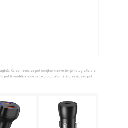
agină. Rareori acestea pot conţine inadvertenţe: fotografia are
ţii pot fi modificate de catre producător fără preaviz sau pot