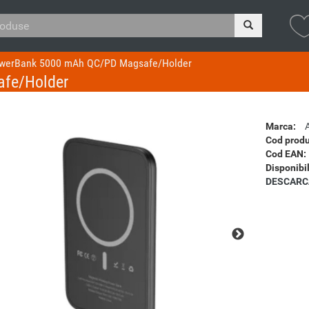
werBank 5000 mAh QC/PD Magsafe/Holder
fe/Holder
Marca:
Cod produ
Cod EAN:
Disponibil
DESCARC