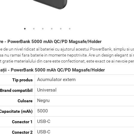
ere - PowerBank 5000 mAh QC/PD Magsafe/Holder
 de un nivel ridicat al bateriei cu ajutorul acestui PowerBank, simplu si us
 sa nu ramai fara baterie in momente nepotrivite. Are un design elegant si 
t gratie materialului din care este confectionat, este exact ce ai nevoie 
cații - PowerBank 5000 mAh QC/PD Magsafe/Holder
Acumulator extern
Tip produs
Universal
Brand compatibil
Negru
Culoare
5000
Capacitate (mAh)
USB-C
Conector 1
USB-C
Conector 2