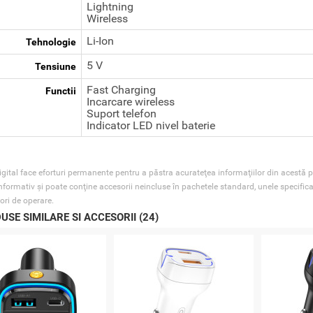
Lightning
Wireless
Li-Ion
Tehnologie
5 V
Tensiune
Fast Charging
Functii
Incarcare wireless
Suport telefon
Indicator LED nivel baterie
gital face eforturi permanente pentru a păstra acurateţea informaţiilor din acestă p
nformativ şi poate conţine accesorii neincluse în pachetele standard, unele specifica
ori de operare.
USE SIMILARE SI ACCESORII (24)