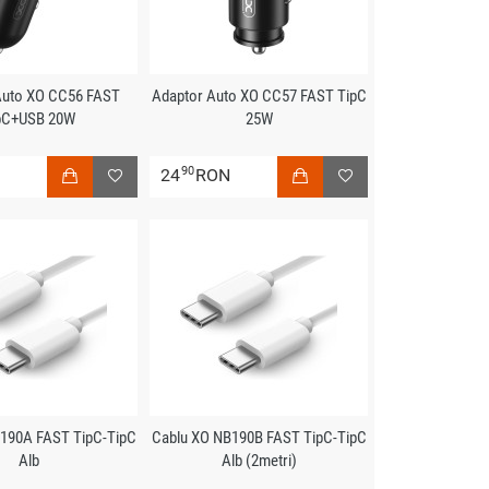
Auto XO CC56 FAST
Adaptor Auto XO CC57 FAST TipC
pC+USB 20W
25W
90
N
24
RON
190A FAST TipC-TipC
Cablu XO NB190B FAST TipC-TipC
Alb
Alb (2metri)