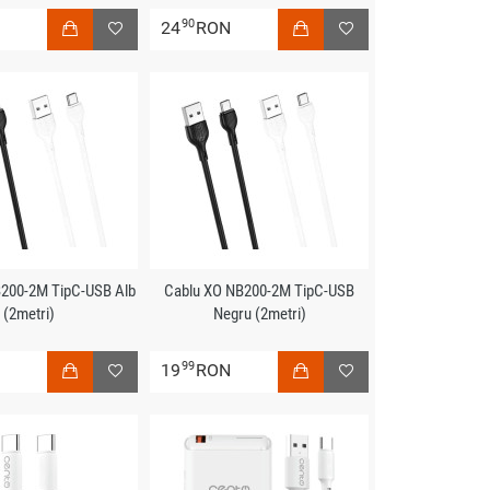
90
N
24
RON
B200-2M TipC-USB Alb
Cablu XO NB200-2M TipC-USB
(2metri)
Negru (2metri)
99
N
19
RON