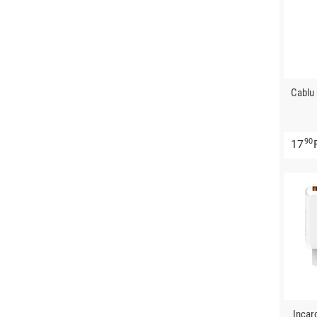
Cablu
90
17
Incar