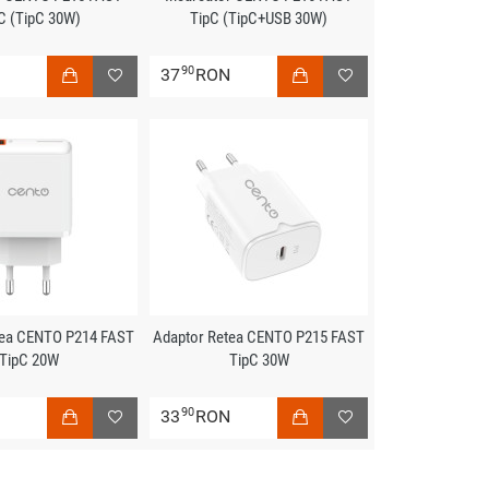
C (TipC 30W)
TipC (TipC+USB 30W)
90
N
37
RON
tea CENTO P214 FAST
Adaptor Retea CENTO P215 FAST
TipC 20W
TipC 30W
90
N
33
RON