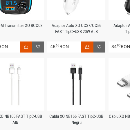
FM Transmitter XO BCC08
Adaptor Auto XO CC37/CC56
Adaptor 
FAST TipC+USB 20W ALB
Ti
65
90
RON
45
RON
34
RO
XO NB166 FAST TipC-USB
Cablu XO NB166 FAST TipC-USB
Cablu XO NB
Alb
Negru