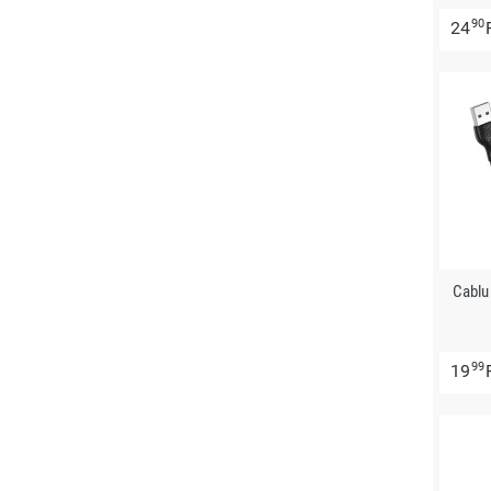
90
24
Cablu
99
19