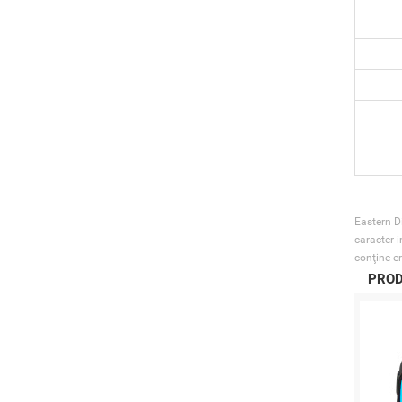
Eastern Di
caracter i
conţine er
PROD