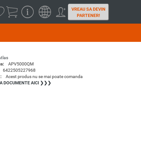
VREAU SA DEVIN
PARTENER!
Atlas
s:
APV5000QM
6422505227968
:
Acest produs nu se mai poate comanda
A DOCUMENTE AICI ❯❯❯