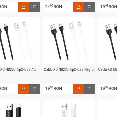
90
99
RON
24
RON
19
RO
 XO NB200 TipC-USB Alb
Cablu XO NB200 TipC-USB Negru
Cablu XO N
99
99
RON
19
RON
19
RO