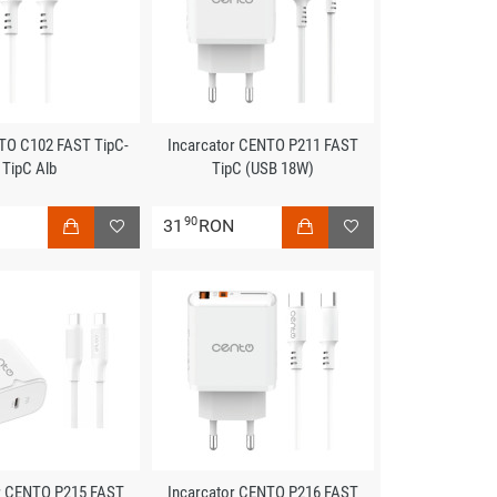
TO C102 FAST TipC-
Incarcator CENTO P211 FAST
TipC Alb
TipC (USB 18W)
90
N
31
RON
r CENTO P215 FAST
Incarcator CENTO P216 FAST