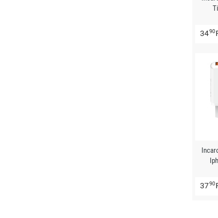
T
90
34
Incar
Ip
90
37