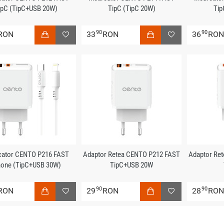
ipC (TipC+USB 20W)
TipC (TipC 20W)
Tip
90
90
RON
33
RON
36
RO
cator CENTO P216 FAST
Adaptor Retea CENTO P212 FAST
Adaptor Re
hone (TipC+USB 30W)
TipC+USB 20W
90
90
RON
29
RON
28
RO