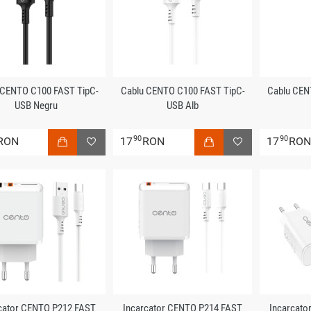
 CENTO C100 FAST TipC-
Cablu CENTO C100 FAST TipC-
Cablu CEN
USB Negru
USB Alb
90
90
RON
17
RON
17
RO
cator CENTO P212 FAST
Incarcator CENTO P214 FAST
Incarcato