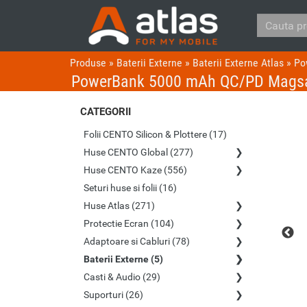
Produse
»
Baterii Externe
»
Baterii Externe Atlas
»
Po
PowerBank 5000 mAh QC/PD Magsa
CATEGORII
Folii CENTO Silicon & Plottere (17)
Huse CENTO Global (277)
Huse CENTO Kaze (556)
Seturi huse si folii (16)
Huse Atlas (271)
Protectie Ecran (104)
Adaptoare si Cabluri (78)
Baterii Externe (5)
Casti & Audio (29)
Suporturi (26)