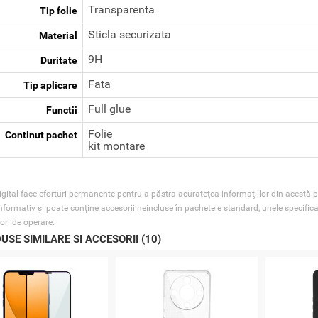
Transparenta
Tip folie
Sticla securizata
Material
9H
Duritate
Fata
Tip aplicare
Full glue
Functii
Folie
Continut pachet
kit montare
gital face eforturi permanente pentru a păstra acurateţea informaţiilor din acestă p
nformativ şi poate conţine accesorii neincluse în pachetele standard, unele specifica
ori de operare.
USE SIMILARE SI ACCESORII (10)