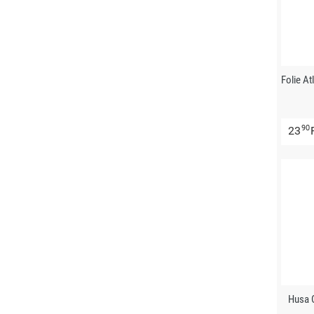
Folie A
90
23
Husa 