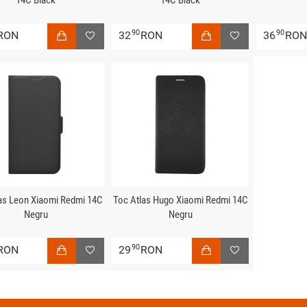
14C Black
14C Black
90
90
RON
32
RON
36
RO
as Leon Xiaomi Redmi 14C
Toc Atlas Hugo Xiaomi Redmi 14C
Negru
Negru
90
RON
29
RON