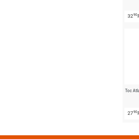
90
32
Toc Atl
90
27