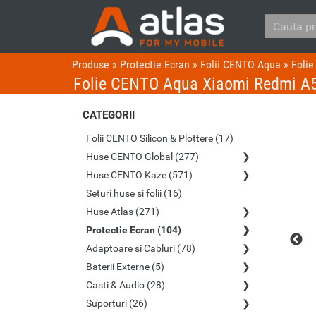
Produse
»
Protectie Ecran
»
Folii CENTO Aqua
»
Foli
Folie CENTO Aqua Xiaomi Redmi A
CATEGORII
Folii CENTO Silicon & Plottere (17)
Huse CENTO Global (277)
Huse CENTO Kaze (571)
Seturi huse si folii (16)
Huse Atlas (271)
Protectie Ecran (104)
Adaptoare si Cabluri (78)
Baterii Externe (5)
Casti & Audio (28)
Suporturi (26)