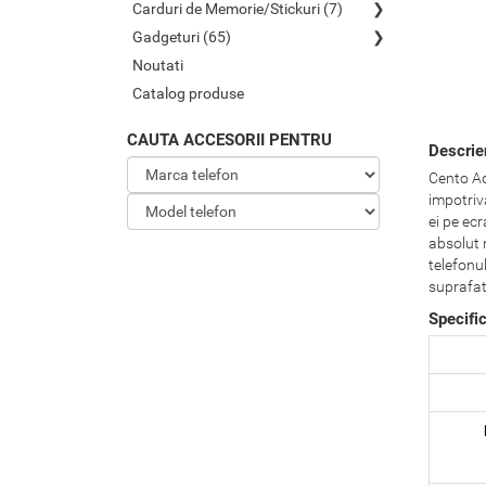
Carduri de Memorie/Stickuri (7)
Gadgeturi (65)
Noutati
Catalog produse
CAUTA ACCESORII PENTRU
Descrie
Cento Aqu
impotriva
ei pe ecr
absolut 
telefonul
suprafata
Specifi