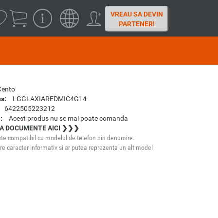
VREAU SA DEVIN
PARTENER!
Cento
s:
LGGLAXIAREDMIC4G14
6422505223212
:
Acest produs nu se mai poate comanda
A DOCUMENTE AICI ❯❯❯
te compatibil cu modelul de telefon din denumire.
e caracter informativ si ar putea reprezenta un alt model