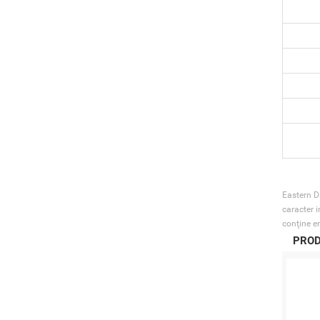
Eastern Di
caracter i
conţine er
PROD