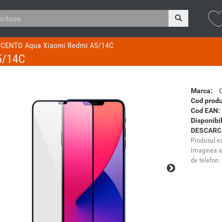
e CENTO Aqua Xiaomi Redmi A5/14C
5/14C
Marca:
Cod produ
Cod EAN:
Disponibil
DESCARC
Produsul es
Imaginea ar
de telefon.