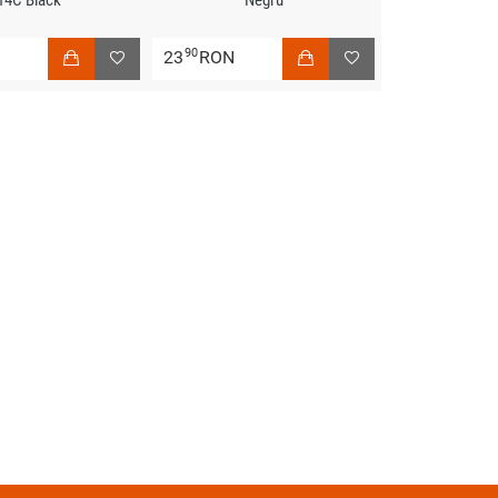
14C Black
Negru
90
N
23
RON