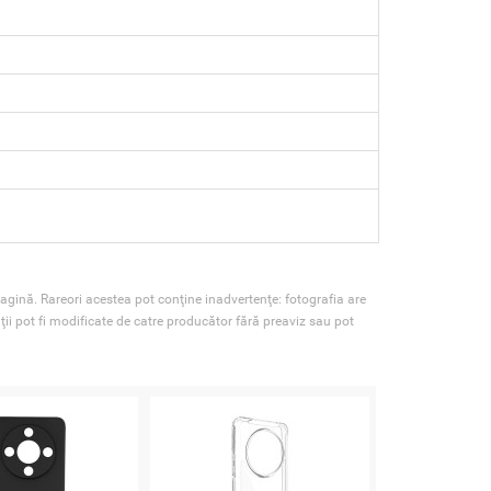
agină. Rareori acestea pot conţine inadvertenţe: fotografia are
ţii pot fi modificate de catre producător fără preaviz sau pot