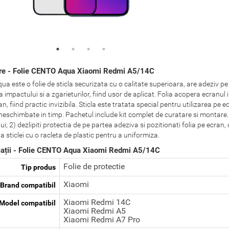
re - Folie CENTO Aqua Xiaomi Redmi A5/14C
a este o folie de sticla securizata cu o calitate superioara, are adeziv pe
 impactului si a zgarieturilor, fiind usor de aplicat. Folia acopera ecranul
an, fiind practic invizibila. Sticla este tratata special pentru utilizarea pe e
neschimbate in timp. Pachetul include kit complet de curatare si montare. 
ui; 2) dezlipiti protectia de pe partea adeziva si pozitionati folia pe ecran,
 sticlei cu o racleta de plastic pentru a uniformiza.
cații - Folie CENTO Aqua Xiaomi Redmi A5/14C
Folie de protectie
Tip produs
Xiaomi
Brand compatibil
Xiaomi Redmi 14C
Model compatibil
Xiaomi Redmi A5
Xiaomi Redmi A7 Pro