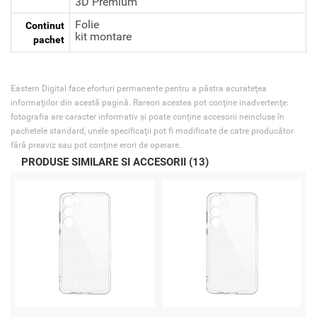
3D Premium
Folie
Continut
kit montare
pachet
Eastern Digital face eforturi permanente pentru a păstra acurateţea
informaţiilor din acestă pagină. Rareori acestea pot conţine inadvertenţe:
fotografia are caracter informativ şi poate conţine accesorii neincluse în
pachetele standard, unele specificaţii pot fi modificate de catre producător
fără preaviz sau pot conţine erori de operare.
PRODUSE SIMILARE SI ACCESORII (13)