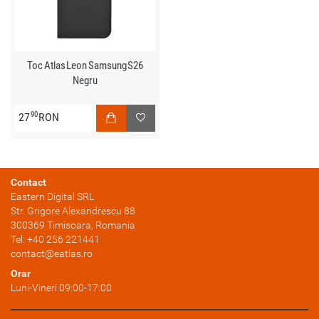
Toc Atlas Leon Samsung S26
Negru
90
27
RON
Contact
Eastern Digital SRL
Str. Grigore Alexandrescu 88
300369
Timisoara
, Romania
Tel:
+40 256 221441
contact@eatlas.ro
Orar
Luni-Vineri 09:00-17:00