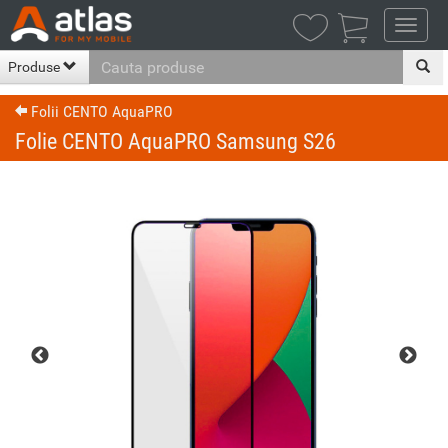

Produse
Folii CENTO AquaPRO
Folie CENTO AquaPRO Samsung S26