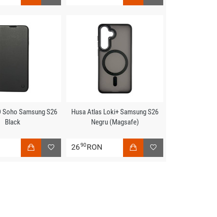
 Soho Samsung S26
Husa Atlas Loki+ Samsung S26
Black
Negru (Magsafe)
90
N
26
RON