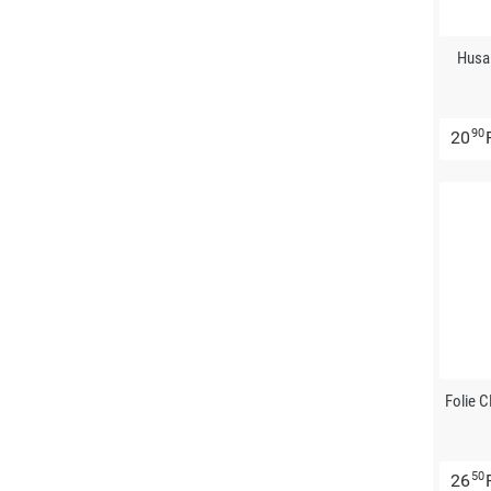
Husa
90
20
Folie 
50
26