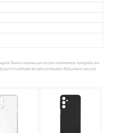
agină. Rareori acestea pot conţine inadvertenţe: fotografia are
ţii pot fi modificate de catre producător fără preaviz sau pot