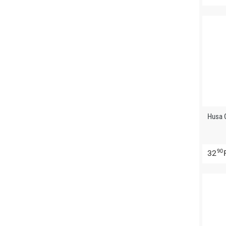
Husa 
90
32