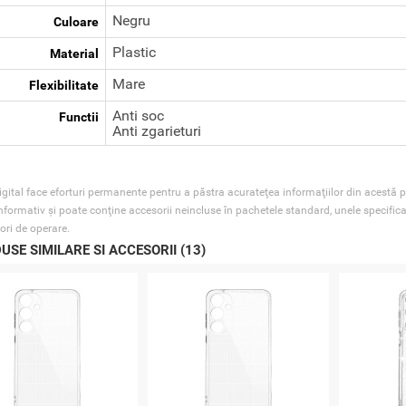
Negru
Culoare
Plastic
Material
Mare
Flexibilitate
Anti soc
Functii
Anti zgarieturi
gital face eforturi permanente pentru a păstra acurateţea informaţiilor din acestă p
nformativ şi poate conţine accesorii neincluse în pachetele standard, unele specifica
ori de operare.
USE SIMILARE SI ACCESORII (13)