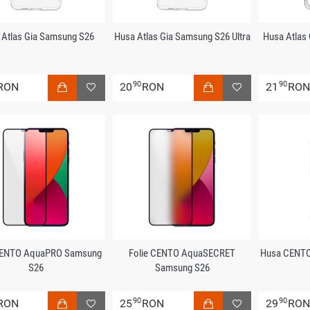
 Atlas Gia Samsung S26
Husa Atlas Gia Samsung S26 Ultra
Husa Atlas
90
90
RON
20
RON
21
RO
CENTO AquaPRO Samsung
Folie CENTO AquaSECRET
Husa CENT
S26
Samsung S26
90
90
RON
25
RON
29
RO