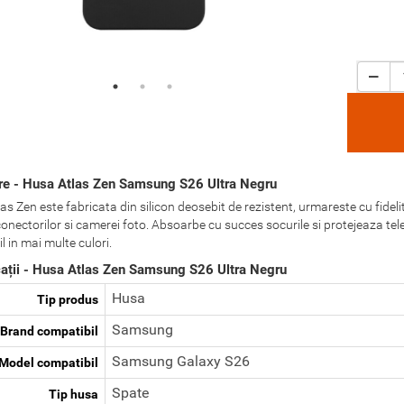
re - Husa Atlas Zen Samsung S26 Ultra Negru
s Zen este fabricata din silicon deosebit de rezistent, urmareste cu fidelit
conectorilor si camerei foto. Absoarbe cu succes socurile si protejeaza tele
l in mai multe culori.
cații - Husa Atlas Zen Samsung S26 Ultra Negru
Husa
Tip produs
Samsung
Brand compatibil
Samsung Galaxy S26
Model compatibil
Spate
Tip husa