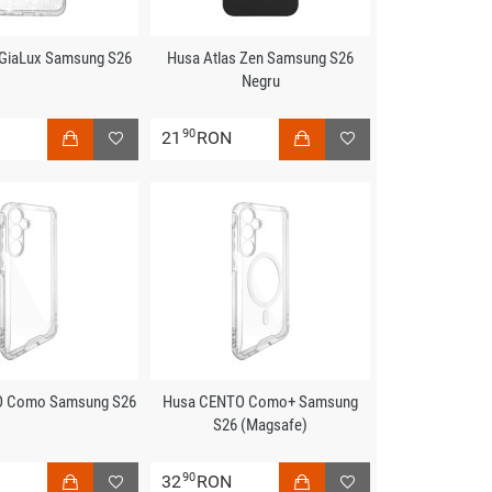
 GiaLux Samsung S26
Husa Atlas Zen Samsung S26
Negru
90
N
21
RON
O Como Samsung S26
Husa CENTO Como+ Samsung
S26 (Magsafe)
90
N
32
RON