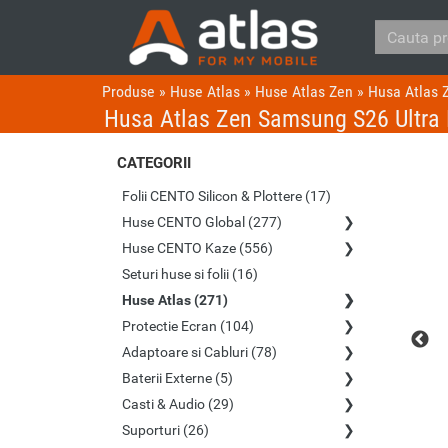
Produse
»
Huse Atlas
»
Huse Atlas Zen
»
Husa Atlas 
Husa Atlas Zen Samsung S26 Ultra
CATEGORII
Folii CENTO Silicon & Plottere (17)
Huse CENTO Global (277)
Huse CENTO Kaze (556)
Seturi huse si folii (16)
Huse Atlas (271)
Protectie Ecran (104)
Adaptoare si Cabluri (78)
Baterii Externe (5)
Casti & Audio (29)
Suporturi (26)