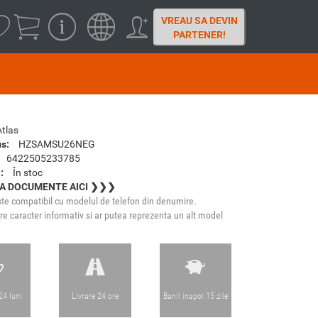
VREAU SA DEVIN
PARTENER!
Atlas
s:
HZSAMSU26NEG
6422505233785
:
În stoc
A DOCUMENTE AICI ❯❯❯
te compatibil cu modelul de telefon din denumire.
e caracter informativ si ar putea reprezenta un alt model
24 luni
Livrare 24 ore
Banii inapoi 15 zile