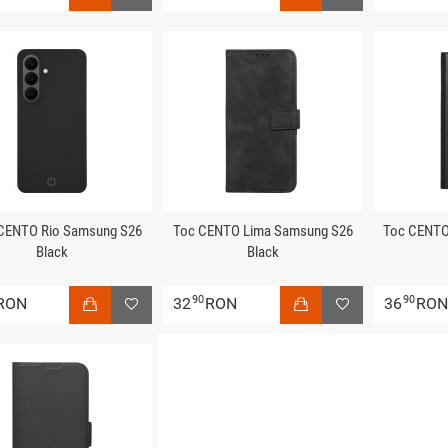
CENTO Rio Samsung S26
Toc CENTO Lima Samsung S26
Toc CENTO
Black
Black
90
90
RON
32
RON
36
RO