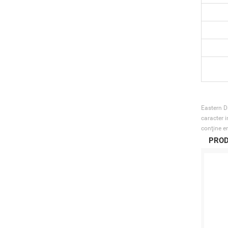
Eastern Di
caracter i
conţine er
PROD