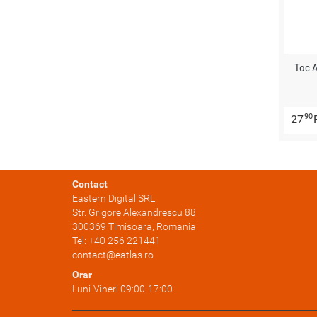
Toc 
90
27
Contact
Eastern Digital SRL
Str. Grigore Alexandrescu 88
300369
Timisoara
, Romania
Tel:
+40 256 221441
contact@eatlas.ro
Orar
Luni-Vineri 09:00-17:00