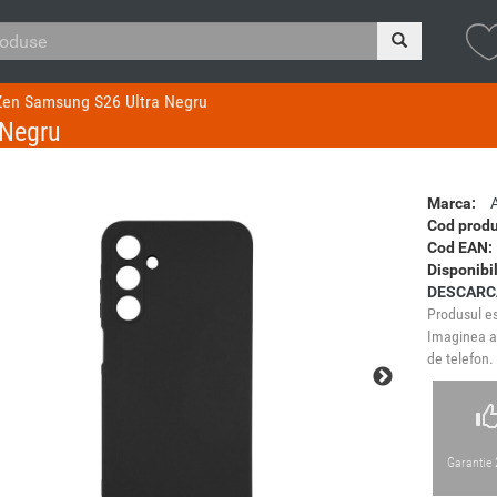
Zen Samsung S26 Ultra Negru
 Negru
Marca:
Cod produ
Cod EAN:
Disponibil
DESCARC
Produsul es
Imaginea ar
de telefon.
Garantie 