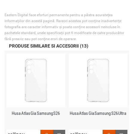
Eastern Digital face eforturi permanente pentru a păstra acurateţea
informaţiilor din acestă pagină. Rareori acestea pot conţine inadvertenţe:
fotografia are caracter informativ şi poate conţine accesorii neincluse în
pachetele standard, unele specificaţii pot fi modificate de catre producător
fără preaviz sau pot conţine erori de operare.
PRODUSE SIMILARE SI ACCESORII (13)
Husa Atlas Gia Samsung S26
Husa Atlas Gia Samsung S26 Ultra
90
90