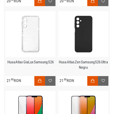
20
RON
20
RON
Husa Atlas GiaLux Samsung S26
Husa Atlas Zen Samsung S26 Ultra
Negru
90
90
21
RON
21
RON