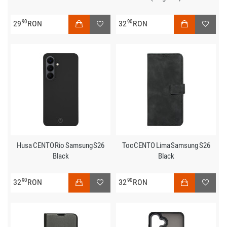
90
90
29
RON
32
RON
Husa CENTO Rio Samsung S26
Toc CENTO Lima Samsung S26
Black
Black
90
90
32
RON
32
RON