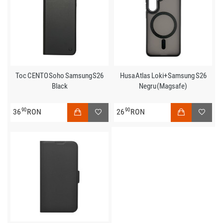
Toc CENTO Soho Samsung S26
Husa Atlas Loki+ Samsung S26
Black
Negru (Magsafe)
90
90
36
RON
26
RON