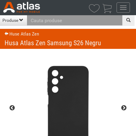

Produse
Huse Atlas Zen
Husa Atlas Zen Samsung S26 Negru