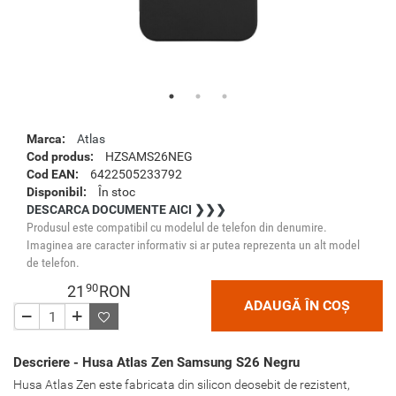
Marca:
Atlas
Cod produs:
HZSAMS26NEG
Cod EAN:
6422505233792
Disponibil:
În stoc
DESCARCA DOCUMENTE AICI ❯❯❯
Produsul este compatibil cu modelul de telefon din denumire.
Imaginea are caracter informativ si ar putea reprezenta un alt model
de telefon.
90
21
RON
ADAUGĂ ÎN COȘ
Descriere - Husa Atlas Zen Samsung S26 Negru
Husa Atlas Zen este fabricata din silicon deosebit de rezistent,