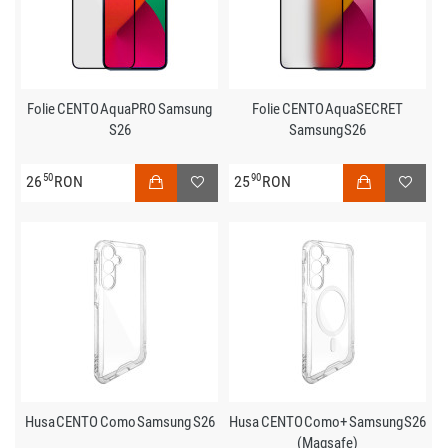
Folie CENTO AquaPRO Samsung
Folie CENTO AquaSECRET
S26
Samsung S26
50
90
26
RON
25
RON
Husa CENTO Como Samsung S26
Husa CENTO Como+ Samsung S26
(Magsafe)