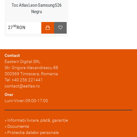
Toc Atlas Leon Samsung S26
Negru
90
27
RON
Contact
Eastern Digital SRL
Str. Grigore Alexandrescu 88
300369
Timisoara
, Romania
Tel:
+40 256 221441
contact@eatlas.ro
Orar
Luni-Vineri 09:00-17:00
Informații livrare, plată, garanție
Documente
Protectia datelor personale