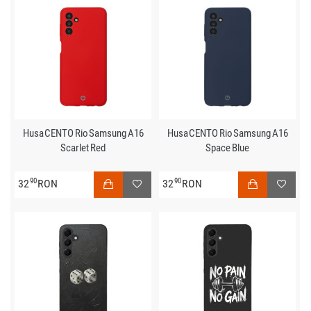
Husa CENTO Rio Samsung A16
Husa CENTO Rio Samsung A16
Scarlet Red
Space Blue
90
90
32
RON
32
RON