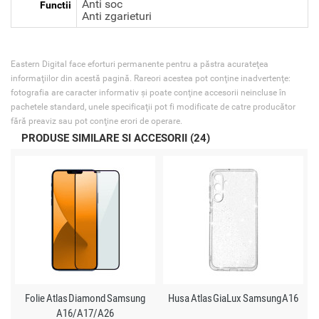
Anti soc
Functii
Anti zgarieturi
Eastern Digital face eforturi permanente pentru a păstra acurateţea
informaţiilor din acestă pagină. Rareori acestea pot conţine inadvertenţe:
fotografia are caracter informativ şi poate conţine accesorii neincluse în
pachetele standard, unele specificaţii pot fi modificate de catre producător
fără preaviz sau pot conţine erori de operare.
PRODUSE SIMILARE SI ACCESORII (24)
Folie Atlas Diamond Samsung
Husa Atlas GiaLux Samsung A16
A16/A17/A26