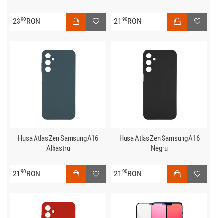
90
90
23
RON
21
RON
Husa Atlas Zen Samsung A16
Husa Atlas Zen Samsung A16
Albastru
Negru
90
90
21
RON
21
RON