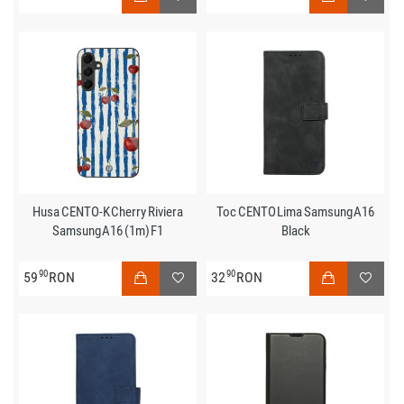
Husa CENTO-K Cherry Riviera
Toc CENTO Lima Samsung A16
Samsung A16 (1m) F1
Black
90
90
59
RON
32
RON