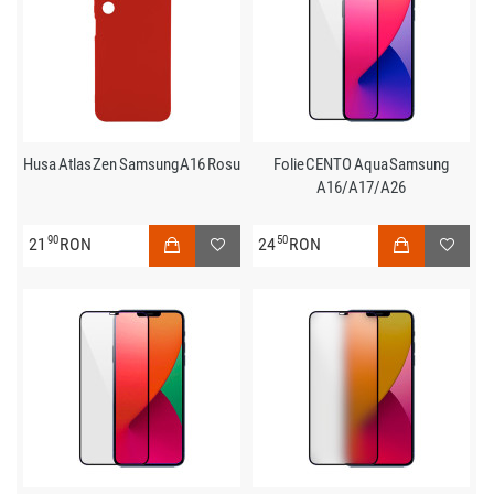
Husa Atlas Zen Samsung A16 Rosu
Folie CENTO Aqua Samsung
A16/A17/A26
90
50
21
RON
24
RON