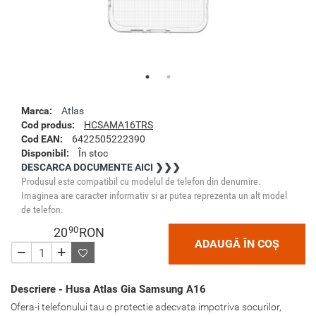
Marca:
Atlas
Cod produs:
HCSAMA16TRS
Cod EAN:
6422505222390
Disponibil:
În stoc
DESCARCA DOCUMENTE AICI ❯❯❯
Produsul este compatibil cu modelul de telefon din denumire.
Imaginea are caracter informativ si ar putea reprezenta un alt model
de telefon.
90
20
RON
ADAUGĂ ÎN COȘ
Descriere - Husa Atlas Gia Samsung A16
Ofera-i telefonului tau o protectie adecvata impotriva socurilor,