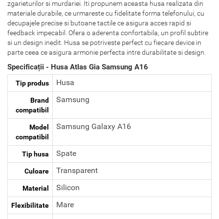
zgarieturilor si murdariei. Iti propunem aceasta husa realizata din
materiale durabile, ce urmareste cu fidelitate forma telefonului, cu
decupajele precise si butoane tactile ce asigura acces rapid si
feedback impecabil. Ofera o aderenta confortabila, un profil subtire
si un design inedit. Husa se potriveste perfect cu fiecare device in
parte ceea ce asigura armonie perfecta intre durabilitate si design.
Specificații - Husa Atlas Gia Samsung A16
Husa
Tip produs
Samsung
Brand
compatibil
Samsung Galaxy A16
Model
compatibil
Spate
Tip husa
Transparent
Culoare
Silicon
Material
Mare
Flexibilitate