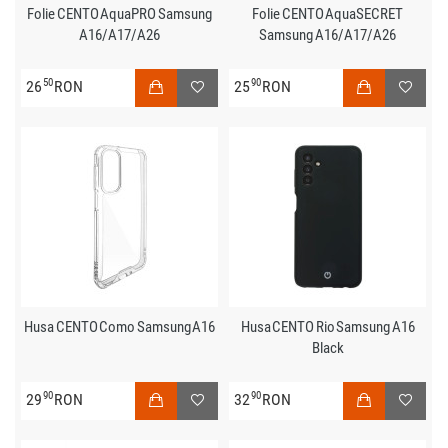
Folie CENTO AquaPRO Samsung
Folie CENTO AquaSECRET
A16/A17/A26
Samsung A16/A17/A26
50
90
26
RON
25
RON
Husa CENTO Como Samsung A16
Husa CENTO Rio Samsung A16
Black
90
90
29
RON
32
RON