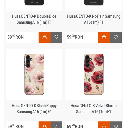
Husa CENTO-K Double Dice
Husa CENTO-K No Pain Samsung
Samsung A16 (1m) F1
A16 (1m) F1
90
90
59
RON
59
RON
Husa CENTO-K Blush Poppy
Husa CENTO-K Velvet Bloom
Samsung A16 (1m) F1
Samsung A16 (1m) F1
90
90
59
RON
59
RON