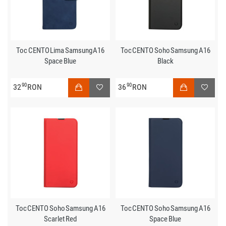
Toc CENTO Lima Samsung A16
Toc CENTO Soho Samsung A16
Space Blue
Black
90
90
32
RON
36
RON
Toc CENTO Soho Samsung A16
Toc CENTO Soho Samsung A16
Scarlet Red
Space Blue