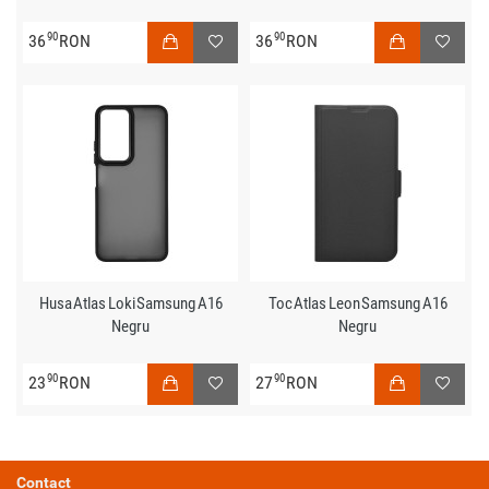
90
90
36
RON
36
RON
Husa Atlas Loki Samsung A16
Toc Atlas Leon Samsung A16
Negru
Negru
90
90
23
RON
27
RON
Contact